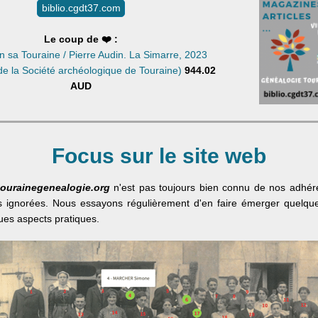
biblio.cgdt37.com
Le coup de
❤️ :
n sa Touraine / Pierre Audin. La Simarre, 2023
e la Société archéologique de Touraine)
944.02
AUD
Focus sur le site web
tourainegenealogie.org
n'est pas toujours bien connu de nos adhére
s ignorées. Nous essayons régulièrement d'en faire émerger quelqu
ues aspects pratiques.