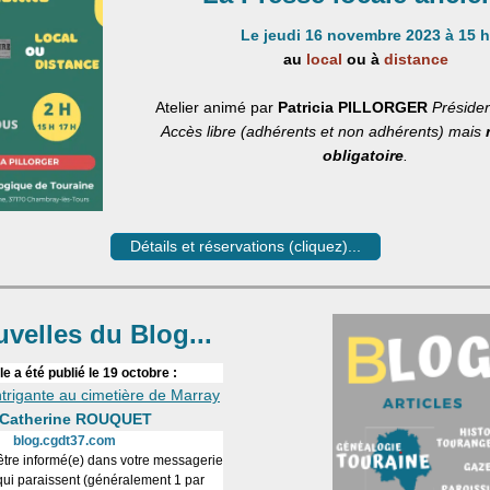
Le jeudi 16 novembre 2023 à 15 h
au
local
ou à
distance
Atelier animé par
Patricia PILLORGER
Préside
Accès libre (adhérents et non adhérents) mais
obligatoire
.
Détails et réservations (cliquez)...
velles du Blog...
le a été publié le 19 octobre :
trigante au cimetière de Marray
Catherine ROUQUET
blog.cgdt37.com
être informé(e) dans votre messagerie
 qui paraissent (généralement 1 par