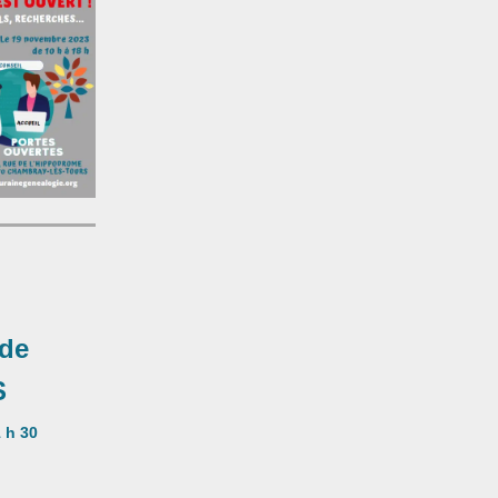
 de
S
1 h 30