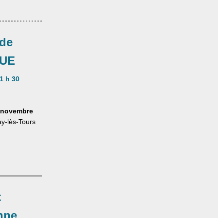
 de
QUE
1 h 30
7 novembre
y-lès-Tours
:
nne