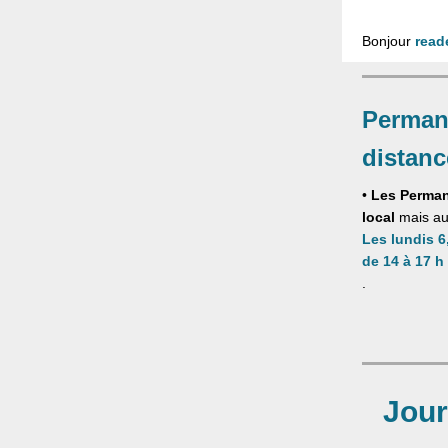
Bonjour
read
Perman
distanc
•
Les Perma
local
mais a
Les lundis 6
de 14 à 17 h
.
Jour