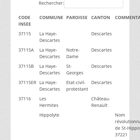
Rechercher:
CODE
COMMUNE
PAROISSE
CANTON
COMMENTA
INSEE
37115
La Haye-
Descartes
Descartes
37115A
La Haye-
Notre-
Descartes
Descartes
Dame
37115B
La Haye-
St-
Descartes
Descartes
Georges
37115ER
La Haye-
Etat-civil-
Descartes
Descartes
protestant
37116
Les
Château-
Hermites
Renault
Hippolyte
Nom
révolutionn
de St-Hippo
37221