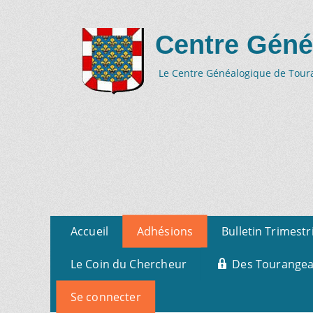
Centre Géné
Le Centre Généalogique de Tourai
Aller
Menu
Accueil
Adhésions
Bulletin Trimestr
au
primaire
contenu
Le Coin du Chercheur
Des Tourangeau
Se connecter