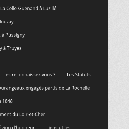
La Celle-Guenand à Luzillé
 Mouzay
t à Pussigny
y à Truyes
Les reconnaissez-vous ?
Les Statuts
ourangeaux engagés partis de La Rochelle
n 1848
ment du Loir-et-Cher
Légion d’honneur
Liens utiles