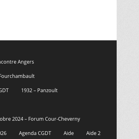
ncontre Angers
 Fourchambault
CGDT
1932 – Panzoult
tobre 2024 – Forum Cour-Cheverny
026
Agenda CGDT
Aide
Aide 2