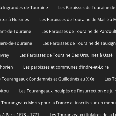
 à Ingrandes-de-Touraine
Les Paroisses de Touraine de 
rtes à Huismes
Les Paroisses de Touraine de Maillé à
ant-de-Touraine
Les Paroisses de Touraine de Panzoul
iers-de-Touraine
Les Paroisses de Touraine de Tauxign
uvray
Les Paroisses de Touraine Des Ursulines à Ussé
phorien
Les paroisses et communes d’Indre-et-Loire
s Tourangeaux Condamnés et Guillotinés au XIXe
Les T
oitou
Les Tourangeaux inculpés de l’insurrection de jui
 Tourangeaux Morts pour la France et inscrits sur un monu
s à Paris 1678 – 1771
Les Tourangeaux titulaires de la 