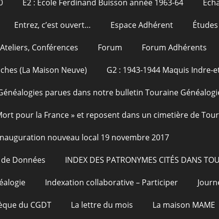
0
E2 : École Ferdinand Buisson année 1963-64
Echa
Entrez, c’est ouvert…
Espace Adhérent
Études
Ateliers, Conférences
Forum
Forum Adhérents
oches (La Maison Neuve)
G2 : 1943-1944 Maquis Indre-et
Généalogies parues dans notre bulletin Touraine Généalogi
 Mort pour la France » et reposent dans un cimetière de Tou
Inauguration nouveau local 19 novembre 2017
e de Données
INDEX DES PATRONYMES CITÉS DANS TO
éalogie
Indexation collaborative – Participer
Journ
hèque du CGDT
La lettre du mois
La maison MAME