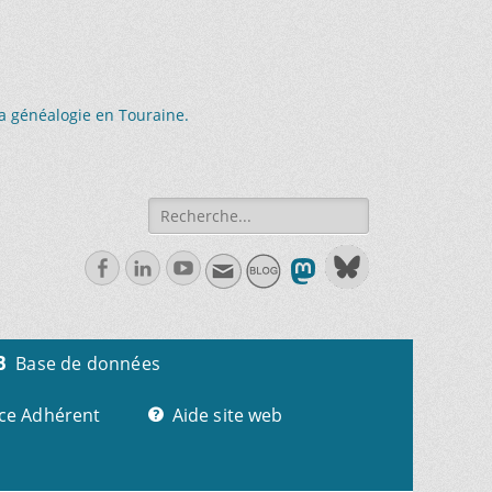
la généalogie en Touraine.
Recherche
de:
Facebook
Linkedln
Youtube
Base de données
ce Adhérent
Aide site web