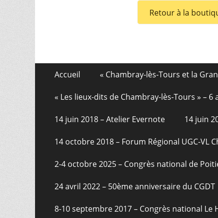
Retour à la boutiq
Aller
Menu
Accueil
« Chambray-lès-Tours et la Gra
au
de
contenu
« Les lieux-dits de Chambray-lès-Tours » – 
pied
14 juin 2018 – Atelier Evernote
14 juin 
de
page
14 octobre 2018 – Forum Régional UGC-VL 
2-4 octobre 2025 – Congrès national de Poiti
24 avril 2022 – 50ème anniversaire du CGDT
8-10 septembre 2017 – Congrès national Le 