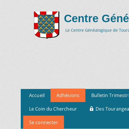
Centre Géné
Le Centre Généalogique de Tourai
Aller
Menu
Accueil
Adhésions
Bulletin Trimestr
au
primaire
contenu
Le Coin du Chercheur
Des Tourangeau
Se connecter