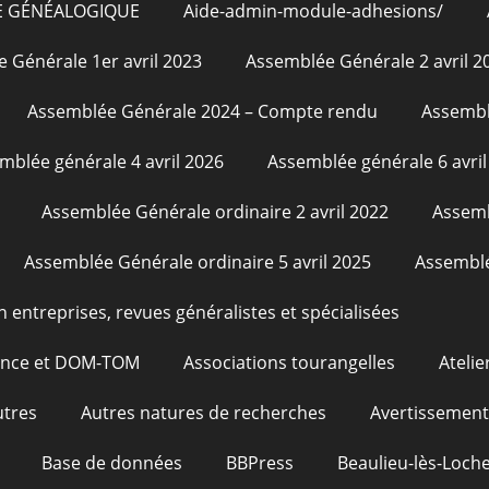
E GÉNÉALOGIQUE
Aide-admin-module-adhesions/
 Générale 1er avril 2023
Assemblée Générale 2 avril 2
Assemblée Générale 2024 – Compte rendu
Assembl
mblée générale 4 avril 2026
Assemblée générale 6 avril
Assemblée Générale ordinaire 2 avril 2022
Assemb
Assemblée Générale ordinaire 5 avril 2025
Assemblé
n entreprises, revues généralistes et spécialisées
rance et DOM-TOM
Associations tourangelles
Atelie
utres
Autres natures de recherches
Avertissement
Base de données
BBPress
Beaulieu-lès-Loche