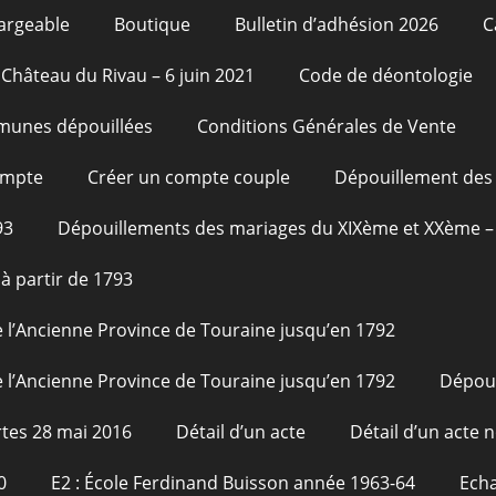
argeable
Boutique
Bulletin d’adhésion 2026
C
Château du Rivau – 6 juin 2021
Code de déontologie
unes dépouillées
Conditions Générales de Vente
ompte
Créer un compte couple
Dépouillement des 
93
Dépouillements des mariages du XIXème et XXème – 
à partir de 1793
 l’Ancienne Province de Touraine jusqu’en 1792
 l’Ancienne Province de Touraine jusqu’en 1792
Dépou
tes 28 mai 2016
Détail d’un acte
Détail d’un acte n
0
E2 : École Ferdinand Buisson année 1963-64
Echa