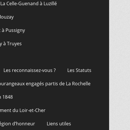
La Celle-Guenand à Luzillé
 Mouzay
t à Pussigny
y à Truyes
Les reconnaissez-vous ?
Les Statuts
ourangeaux engagés partis de La Rochelle
n 1848
ment du Loir-et-Cher
Légion d’honneur
Liens utiles