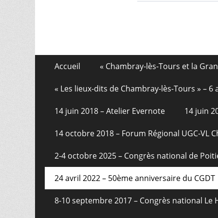
Aller
Menu
Accueil
« Chambray-lès-Tours et la Gra
au
de
contenu
« Les lieux-dits de Chambray-lès-Tours » – 
pied
14 juin 2018 – Atelier Evernote
14 juin 
de
page
14 octobre 2018 – Forum Régional UGC-VL 
2-4 octobre 2025 – Congrès national de Poiti
24 avril 2022 – 50ème anniversaire du CGDT
8-10 septembre 2017 – Congrès national Le 