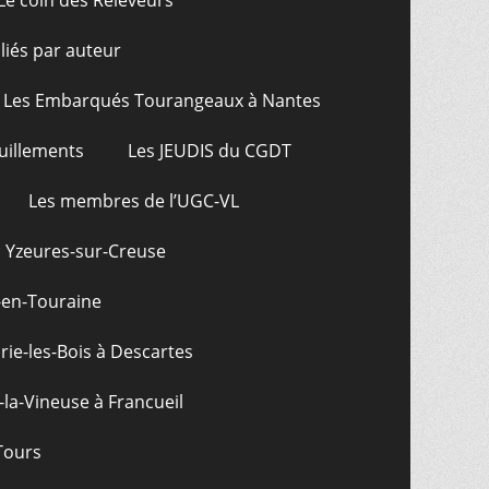
Le coin des Releveurs
bliés par auteur
Les Embarqués Tourangeaux à Nantes
uillements
Les JEUDIS du CGDT
Les membres de l’UGC-VL
: Yzeures-sur-Creuse
-en-Touraine
ie-les-Bois à Descartes
-la-Vineuse à Francueil
Tours