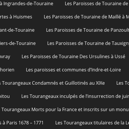
 à Ingrandes-de-Touraine
Les Paroisses de Touraine de 
rtes à Huismes
Les Paroisses de Touraine de Maillé à
ant-de-Touraine
Les Paroisses de Touraine de Panzoul
iers-de-Touraine
Les Paroisses de Touraine de Tauxign
uvray
Les Paroisses de Touraine Des Ursulines à Ussé
phorien
Les paroisses et communes d’Indre-et-Loire
s Tourangeaux Condamnés et Guillotinés au XIXe
Les T
oitou
Les Tourangeaux inculpés de l’insurrection de jui
 Tourangeaux Morts pour la France et inscrits sur un monu
s à Paris 1678 – 1771
Les Tourangeaux titulaires de la 