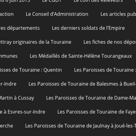
is 6 juin 2015
Le CGDT
Le coin des Releveurs
action
Le Conseil d’Administration
Les articles pu
res départements
Les derniers soldats de l’Empire
ttray originaires de la Touraine
Les fiches de nos dépo
ommunes
Les Médaillés de Sainte-Hélène Tourangeaux
isses de Touraine : Quentin
Les Paroisses de Touraine 
ur-Indre
Les Paroisses de Touraine de Balesmes à Bueil
Martin à Cussay
Les Paroisses de Touraine de Dame-Mar
e à Esvres-sur-Indre
Les Paroisses de Touraine de Faye
uerche
Les Paroisses de Touraine de Jaulnay à Joué-les-