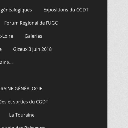
 généalogiques
Expositions du CGDT
Forum Régional de l’UGC
-Loire
Galeries
e
Gizeux 3 juin 2018
raine…
URAINE GÉNÉALOGIE
ées et sorties du CGDT
La Touraine