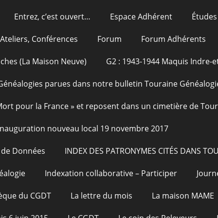
Entrez, c’est ouvert…
Espace Adhérent
Études
Ateliers, Conférences
Forum
Forum Adhérents
oches (La Maison Neuve)
G2 : 1943-1944 Maquis Indre-et
Généalogies parues dans notre bulletin Touraine Généalogi
 Mort pour la France » et reposent dans un cimetière de Tou
Inauguration nouveau local 19 novembre 2017
e de Données
INDEX DES PATRONYMES CITÉS DANS TO
éalogie
Indexation collaborative – Participer
Journ
hèque du CGDT
La lettre du mois
La maison MAME