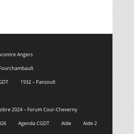
ncontre Angers
 Fourchambault
CGDT
1932 – Panzoult
tobre 2024 – Forum Cour-Cheverny
026
Agenda CGDT
Aide
Aide 2