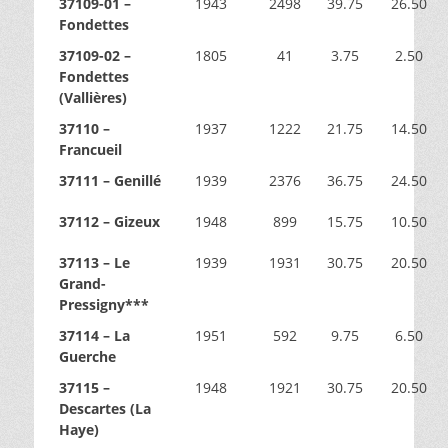
37109-01 –
1943
2498
39.75
26.50
Fondettes
37109-02 –
1805
41
3.75
2.50
Fondettes
(Vallières)
37110 –
1937
1222
21.75
14.50
Francueil
37111 – Genillé
1939
2376
36.75
24.50
37112 – Gizeux
1948
899
15.75
10.50
37113 – Le
1939
1931
30.75
20.50
Grand-
Pressigny***
37114 – La
1951
592
9.75
6.50
Guerche
37115 –
1948
1921
30.75
20.50
Descartes (La
Haye)