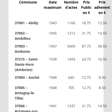
Commune
Date
Nombre
Prix
Prix
,
t
maximum
d’actes
Public
adhérent
7
é
en €
en €
5
d
€
e
37001 – Abilly
1943
1166
18.75
12.50
D
é
37002 –
1945
1212
21.75
14.50
p
Ambillou
o
37003 –
1947
5669
87.75
58.50
u
Amboise
i
l
37215 – Saint-
1938
1493
24.75
16.50
l
Denis-Hors
e
(Amboise)
m
37004 – Anché
1948
645
12.75
8.50
e
n
37005 –
1948
705
12.75
8.50
t
Antogny-le-
s
Tillac
d
e
37006 –
1941
1337
21.75
14.50
s
Artannes-sur-