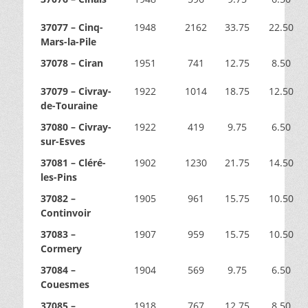
37077 – Cinq-
1948
2162
33.75
22.50
Mars-la-Pile
37078 – Ciran
1951
741
12.75
8.50
37079 – Civray-
1922
1014
18.75
12.50
de-Touraine
37080 – Civray-
1922
419
9.75
6.50
sur-Esves
37081 – Cléré-
1902
1230
21.75
14.50
les-Pins
37082 –
1905
961
15.75
10.50
Continvoir
37083 –
1907
959
15.75
10.50
Cormery
37084 –
1904
569
9.75
6.50
Couesmes
37085 –
1918
767
12.75
8.50