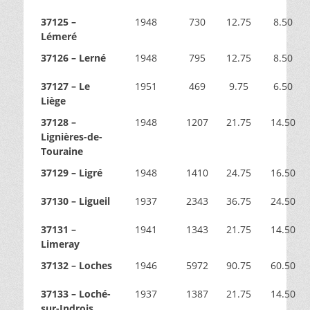
37125 –
1948
730
12.75
8.50
Lémeré
37126 – Lerné
1948
795
12.75
8.50
37127 – Le
1951
469
9.75
6.50
Liège
37128 –
1948
1207
21.75
14.50
Lignières-de-
Touraine
37129 – Ligré
1948
1410
24.75
16.50
37130 – Ligueil
1937
2343
36.75
24.50
37131 –
1941
1343
21.75
14.50
Limeray
37132 – Loches
1946
5972
90.75
60.50
37133 – Loché-
1937
1387
21.75
14.50
sur-Indrois