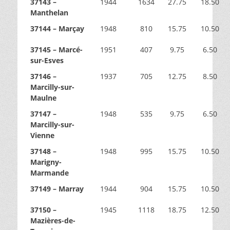
37143 –
1944
1634
27.75
18.50
Manthelan
37144 – Marçay
1948
810
15.75
10.50
37145 – Marcé-
1951
407
9.75
6.50
sur-Esves
37146 –
1937
705
12.75
8.50
Marcilly-sur-
Maulne
37147 –
1948
535
9.75
6.50
Marcilly-sur-
Vienne
37148 –
1948
995
15.75
10.50
Marigny-
Marmande
37149 – Marray
1944
904
15.75
10.50
37150 –
1945
1118
18.75
12.50
Mazières-de-