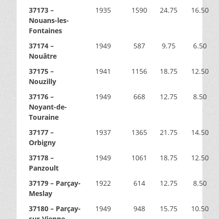
37173 –
1935
1590
24.75
16.50
Nouans-les-
Fontaines
37174 –
1949
587
9.75
6.50
Nouâtre
37175 –
1941
1156
18.75
12.50
Nouzilly
37176 –
1949
668
12.75
8.50
Noyant-de-
Touraine
37177 –
1937
1365
21.75
14.50
Orbigny
37178 –
1949
1061
18.75
12.50
Panzoult
37179 – Parçay-
1922
614
12.75
8.50
Meslay
37180 – Parçay-
1949
948
15.75
10.50
sur-Vienne