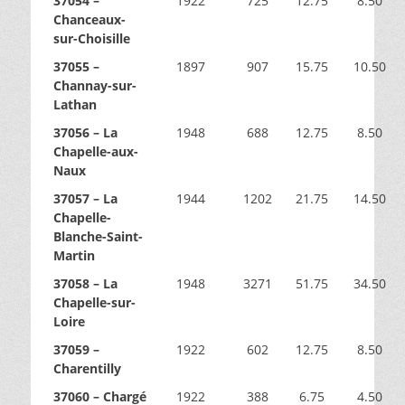
37054 –
1922
725
12.75
8.50
Chanceaux-
sur-Choisille
37055 –
1897
907
15.75
10.50
Channay-sur-
Lathan
37056 – La
1948
688
12.75
8.50
Chapelle-aux-
Naux
37057 – La
1944
1202
21.75
14.50
Chapelle-
Blanche-Saint-
Martin
37058 – La
1948
3271
51.75
34.50
Chapelle-sur-
Loire
37059 –
1922
602
12.75
8.50
Charentilly
37060 – Chargé
1922
388
6.75
4.50