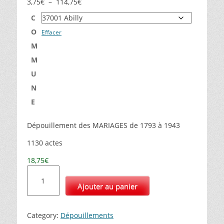
P
3,75
€
–
114,75
€
l
C
a
O
g
Effacer
e
M
d
M
e
U
p
r
N
i
E
x
Dépouillement des MARIAGES de 1793 à 1943
:
3
1130 actes
,
7
18,75
€
5
q
€
u
Ajouter au panier
à
a
1
n
1
t
Category:
Dépouillements
4
i