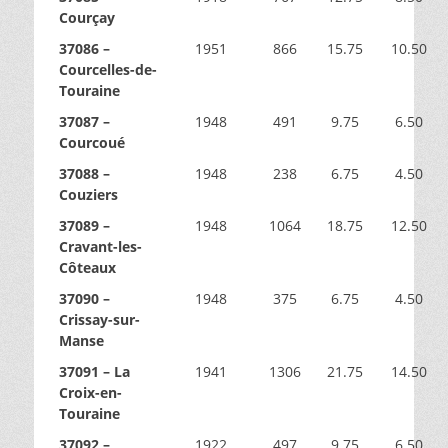
Courçay
37086 –
1951
866
15.75
10.50
Courcelles-de-
Touraine
37087 –
1948
491
9.75
6.50
Courcoué
37088 –
1948
238
6.75
4.50
Couziers
37089 –
1948
1064
18.75
12.50
Cravant-les-
Côteaux
37090 –
1948
375
6.75
4.50
Crissay-sur-
Manse
37091 – La
1941
1306
21.75
14.50
Croix-en-
Touraine
37092 –
1922
497
9.75
6.50