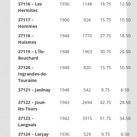
37116 – Les
1936
1148
18.75
12.50
Hermites
37117 –
1906
926
15.75
10.50
Hommes
37118 –
1948
1770
27.75
18.50
Huismes
37119 – L’Île-
1948
1963
30.75
20.50
Bouchard
37120 –
1948
820
15.75
10.50
Ingrandes-de-
Touraine
37121 – Jaulnay
1948
542
9.75
6.50
37122 – Joué-
1943
2694
42.75
28.50
lès-Tours
37123 –
1942
3315
51.75
34.50
Langeais
37124 – Larçay
1936
529
9.75
6.50