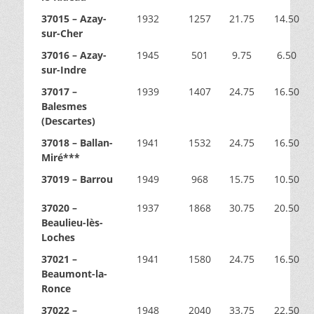
37015 – Azay-
1932
1257
21.75
14.50
sur-Cher
37016 – Azay-
1945
501
9.75
6.50
sur-Indre
37017 –
1939
1407
24.75
16.50
Balesmes
(Descartes)
37018 – Ballan-
1941
1532
24.75
16.50
Miré***
37019 – Barrou
1949
968
15.75
10.50
37020 –
1937
1868
30.75
20.50
Beaulieu-lès-
Loches
37021 –
1941
1580
24.75
16.50
Beaumont-la-
Ronce
37022 –
1948
2040
33.75
22.50