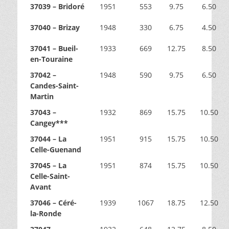
37039 – Bridoré
1951
553
9.75
6.50
37040 – Brizay
1948
330
6.75
4.50
37041 – Bueil-
1933
669
12.75
8.50
en-Touraine
37042 –
1948
590
9.75
6.50
Candes-Saint-
Martin
37043 –
1932
869
15.75
10.50
Cangey***
37044 – La
1951
915
15.75
10.50
Celle-Guenand
37045 – La
1951
874
15.75
10.50
Celle-Saint-
Avant
37046 – Céré-
1939
1067
18.75
12.50
la-Ronde