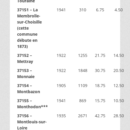
Touraine
37151 – La
1941
310
6.75
4.50
Membrolle-
sur-Choisille
(cette
commune
débute en
1873)
37152 –
1922
1255
21.75
14.50
Mettray
37153 –
1922
1848
30.75
20.50
Monnaie
37154 –
1905
1109
18.75
12.50
Montbazon
37155 –
1941
869
15.75
10.50
Monthodon***
37156 –
1935
2671
42.75
28.50
Montlouis-sur-
Loire