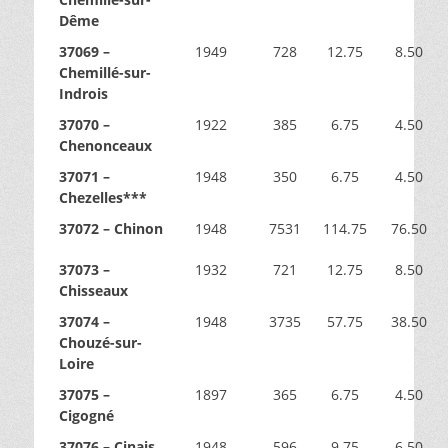
Dême
37069 –
1949
728
12.75
8.50
Chemillé-sur-
Indrois
37070 –
1922
385
6.75
4.50
Chenonceaux
37071 –
1948
350
6.75
4.50
Chezelles***
37072 – Chinon
1948
7531
114.75
76.50
37073 –
1932
721
12.75
8.50
Chisseaux
37074 –
1948
3735
57.75
38.50
Chouzé-sur-
Loire
37075 –
1897
365
6.75
4.50
Cigogné
37076 – Cinais
1948
596
9.75
6.50