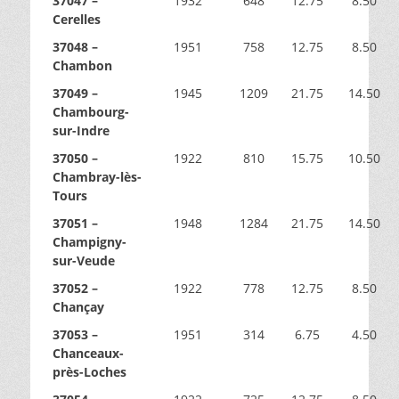
37047 –
1932
648
12.75
8.50
Cerelles
37048 –
1951
758
12.75
8.50
Chambon
37049 –
1945
1209
21.75
14.50
Chambourg-
sur-Indre
37050 –
1922
810
15.75
10.50
Chambray-lès-
Tours
37051 –
1948
1284
21.75
14.50
Champigny-
sur-Veude
37052 –
1922
778
12.75
8.50
Chançay
37053 –
1951
314
6.75
4.50
Chanceaux-
près-Loches