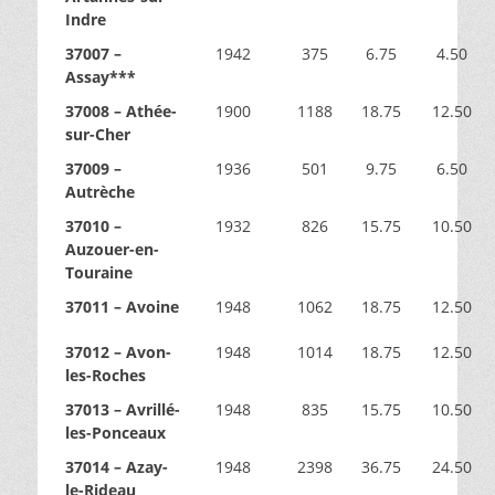
m
Indre
a
37007 –
1942
375
6.75
4.50
r
Assay***
i
a
37008 – Athée-
1900
1188
18.75
12.50
g
sur-Cher
e
37009 –
1936
501
9.75
6.50
s
Autrèche
à
p
37010 –
1932
826
15.75
10.50
a
Auzouer-en-
r
Touraine
t
37011 – Avoine
1948
1062
18.75
12.50
i
r
37012 – Avon-
1948
1014
18.75
12.50
d
les-Roches
e
1
37013 – Avrillé-
1948
835
15.75
10.50
7
les-Ponceaux
9
37014 – Azay-
1948
2398
36.75
24.50
3
le-Rideau