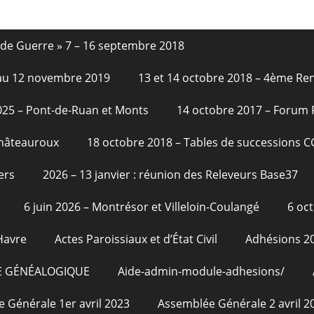
nde Guerre » 7 – 16 septembre 2018
6 au 12 novembre 2019
13 et 14 octobre 2018 – 4ème Re
2025 – Pont-de-Ruan et Monts
14 octobre 2017 – Forum
Châteauroux
18 octobre 2018 – Tables de successions 
ers
2026 – 13 janvier : réunion des Releveurs Base37
6 juin 2026 – Montrésor et Villeloin-Coulangé
6 oc
Havre
Actes Paroissiaux et d’État Civil
Adhésions 2
E GÉNÉALOGIQUE
Aide-admin-module-adhesions/
 Générale 1er avril 2023
Assemblée Générale 2 avril 2