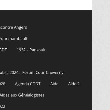
ncontre Angers
 Fourchambault
CGDT
1932 – Panzoult
tobre 2024 – Forum Cour-Cheverny
026
Agenda CGDT
Aide
Aide 2
Aides aux Généalogistes
022