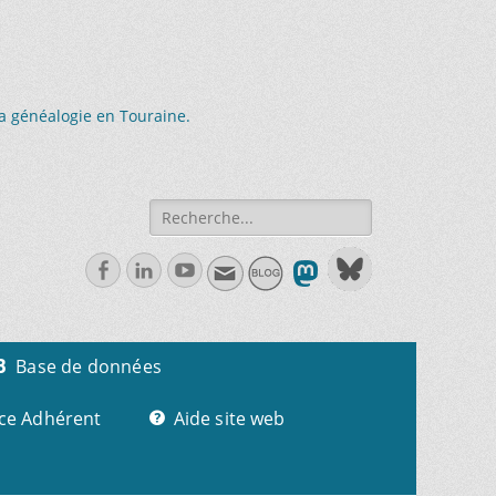
la généalogie en Touraine.
Recherche
de:
Facebook
Linkedln
Youtube
Base de données
ce Adhérent
Aide site web