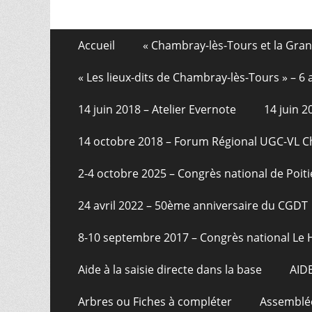
Aller
Menu
Accueil
« Chambray-lès-Tours et la Gra
au
de
contenu
« Les lieux-dits de Chambray-lès-Tours » – 
pied
14 juin 2018 – Atelier Evernote
14 juin 
de
page
14 octobre 2018 – Forum Régional UGC-VL 
2-4 octobre 2025 – Congrès national de Poiti
24 avril 2022 – 50ème anniversaire du CGDT
8-10 septembre 2017 – Congrès national Le 
Aide à la saisie directe dans la base
AID
Arbres ou Fiches à compléter
Assemblée