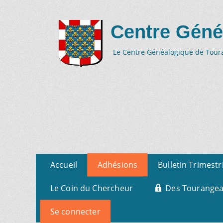
Centre Géné
Le Centre Généalogique de Tourai
Aller
Menu
Accueil
Adhésions
Bulletin Trimestr
au
primaire
contenu
Le Coin du Chercheur
Des Tourangeau
Se connecter