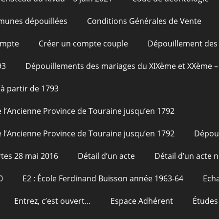
unes dépouillées
Conditions Générales de Vente
ompte
Créer un compte couple
Dépouillement des 
93
Dépouillements des mariages du XIXème et XXème – 
à partir de 1793
 l’Ancienne Province de Touraine jusqu’en 1792
 l’Ancienne Province de Touraine jusqu’en 1792
Dépou
tes 28 mai 2016
Détail d’un acte
Détail d’un acte n
0
E2 : École Ferdinand Buisson année 1963-64
Echa
Entrez, c’est ouvert…
Espace Adhérent
Études