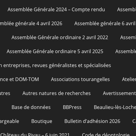
Assemblée Générale 2024 – Compte rendu
Assembl
mblée générale 4 avril 2026
Assemblée générale 6 avril
Assemblée Générale ordinaire 2 avril 2022
Assemb
Assemblée Générale ordinaire 5 avril 2025
Assemblé
n entreprises, revues généralistes et spécialisées
rance et DOM-TOM
Associations tourangelles
Atelie
utres
Autres natures de recherches
Avertissement
Base de données
BBPress
Beaulieu-lès-Loche
argeable
Boutique
Bulletin d’adhésion 2026
C
Château du Rivau – 6 juin 2021
Code de déontologie