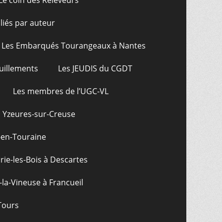
Le coin des Releveurs
bliés par auteur
Les Embarqués Tourangeaux à Nantes
uillements
Les JEUDIS du CGDT
Les membres de l’UGC-VL
: Yzeures-sur-Creuse
-en-Touraine
ie-les-Bois à Descartes
-la-Vineuse à Francueil
Tours