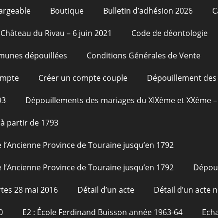
argeable
Boutique
Bulletin d’adhésion 2026
C
Château du Rivau – 6 juin 2021
Code de déontologie
unes dépouillées
Conditions Générales de Vente
ompte
Créer un compte couple
Dépouillement des 
93
Dépouillements des mariages du XIXème et XXème – 
à partir de 1793
 l’Ancienne Province de Touraine jusqu’en 1792
 l’Ancienne Province de Touraine jusqu’en 1792
Dépou
tes 28 mai 2016
Détail d’un acte
Détail d’un acte n
0
E2 : École Ferdinand Buisson année 1963-64
Echa