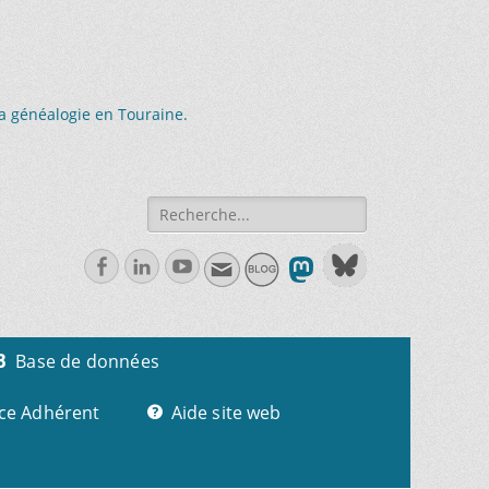
la généalogie en Touraine.
Recherche
de:
Facebook
Linkedln
Youtube
Base de données
ce Adhérent
Aide site web