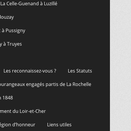
La Celle-Guenand à Luzillé
 Mouzay
t à Pussigny
y à Truyes
Les reconnaissez-vous ?
Les Statuts
ourangeaux engagés partis de La Rochelle
n 1848
ment du Loir-et-Cher
Légion d’honneur
Liens utiles