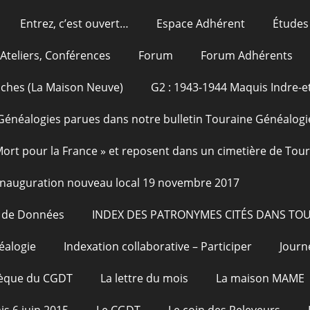
Entrez, c’est ouvert…
Espace Adhérent
Études
Ateliers, Conférences
Forum
Forum Adhérents
oches (La Maison Neuve)
G2 : 1943-1944 Maquis Indre-et
Généalogies parues dans notre bulletin Touraine Généalogi
 Mort pour la France » et reposent dans un cimetière de Tou
Inauguration nouveau local 19 novembre 2017
e de Données
INDEX DES PATRONYMES CITÉS DANS TO
éalogie
Indexation collaborative – Participer
Journ
hèque du CGDT
La lettre du mois
La maison MAME