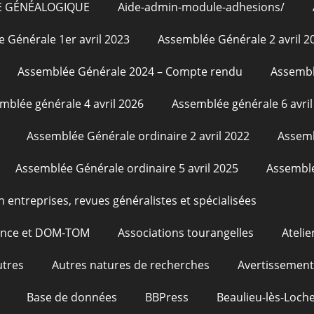
E GÉNÉALOGIQUE
Aide-admin-module-adhesions/
 Générale 1er avril 2023
Assemblée Générale 2 avril 2
Assemblée Générale 2024 – Compte rendu
Assembl
mblée générale 4 avril 2026
Assemblée générale 6 avril
Assemblée Générale ordinaire 2 avril 2022
Assemb
Assemblée Générale ordinaire 5 avril 2025
Assemblé
n entreprises, revues généralistes et spécialisées
rance et DOM-TOM
Associations tourangelles
Atelie
utres
Autres natures de recherches
Avertissement
Base de données
BBPress
Beaulieu-lès-Loche