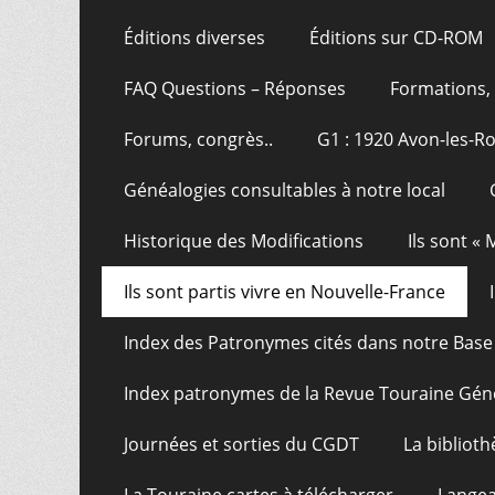
Éditions diverses
Éditions sur CD-ROM
FAQ Questions – Réponses
Formations, 
Forums, congrès..
G1 : 1920 Avon-les-R
Généalogies consultables à notre local
Historique des Modifications
Ils sont «
Ils sont partis vivre en Nouvelle-France
Index des Patronymes cités dans notre Bas
Index patronymes de la Revue Touraine Gén
Journées et sorties du CGDT
La bibliot