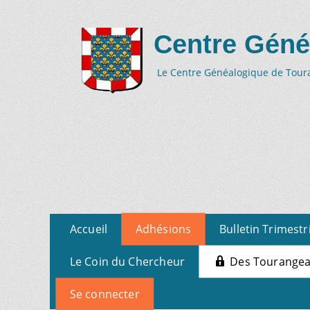
Centre Géné
Le Centre Généalogique de Tourai
Aller
Menu
Accueil
Adhésions
Bulletin Trimestr
au
primaire
contenu
Le Coin du Chercheur
Des Tourangeau
Se connecter