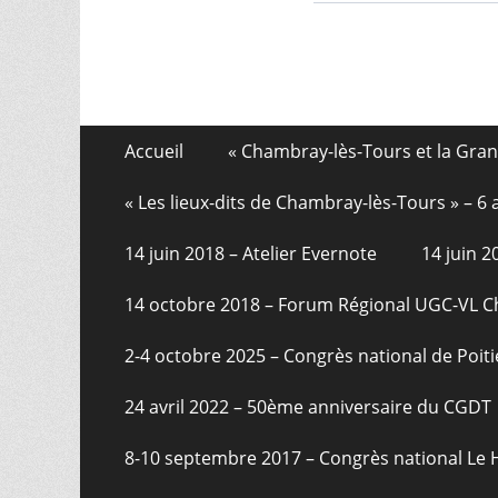
Aller
Menu
Accueil
« Chambray-lès-Tours et la Gra
au
de
contenu
« Les lieux-dits de Chambray-lès-Tours » – 
pied
14 juin 2018 – Atelier Evernote
14 juin 
de
page
14 octobre 2018 – Forum Régional UGC-VL 
2-4 octobre 2025 – Congrès national de Poiti
24 avril 2022 – 50ème anniversaire du CGDT
8-10 septembre 2017 – Congrès national Le 