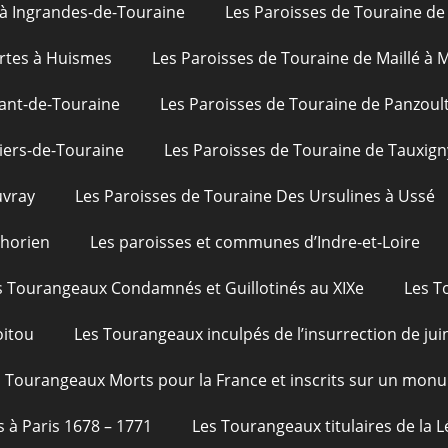
 à Ingrandes-de-Touraine
Les Paroisses de Touraine de 
rtes à Huismes
Les Paroisses de Touraine de Maillé à
ant-de-Touraine
Les Paroisses de Touraine de Panzoul
iers-de-Touraine
Les Paroisses de Touraine de Tauxign
uvray
Les Paroisses de Touraine Des Ursulines à Ussé
phorien
Les paroisses et communes d’Indre-et-Loire
s Tourangeaux Condamnés et Guillotinés au XIXe
Les T
oitou
Les Tourangeaux inculpés de l’insurrection de jui
 Tourangeaux Morts pour la France et inscrits sur un monu
s à Paris 1678 – 1771
Les Tourangeaux titulaires de la 