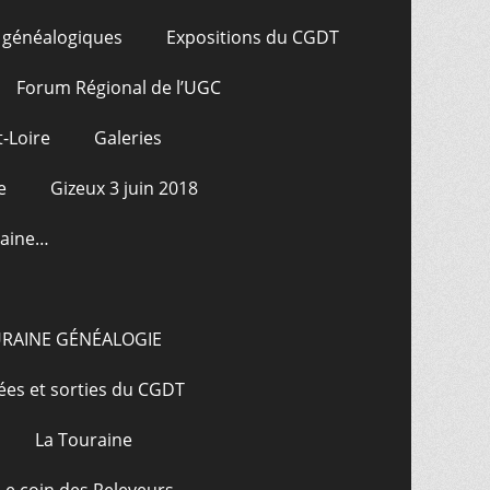
 généalogiques
Expositions du CGDT
Forum Régional de l’UGC
-Loire
Galeries
e
Gizeux 3 juin 2018
raine…
URAINE GÉNÉALOGIE
ées et sorties du CGDT
La Touraine