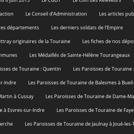
is 6 juin 2015
Le CGDT
Le coin des Releveurs
action
Le Conseil d’Administration
Les articles pu
res départements
Les derniers soldats de l’Empire
ttray originaires de la Touraine
Les fiches de nos dépo
ommunes
Les Médaillés de Sainte-Hélène Tourangeaux
isses de Touraine : Quentin
Les Paroisses de Touraine 
ur-Indre
Les Paroisses de Touraine de Balesmes à Bueil
Martin à Cussay
Les Paroisses de Touraine de Dame-Mar
e à Esvres-sur-Indre
Les Paroisses de Touraine de Faye
uerche
Les Paroisses de Touraine de Jaulnay à Joué-les-