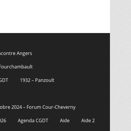
ncontre Angers
 Fourchambault
CGDT
1932 – Panzoult
tobre 2024 – Forum Cour-Cheverny
026
Agenda CGDT
Aide
Aide 2