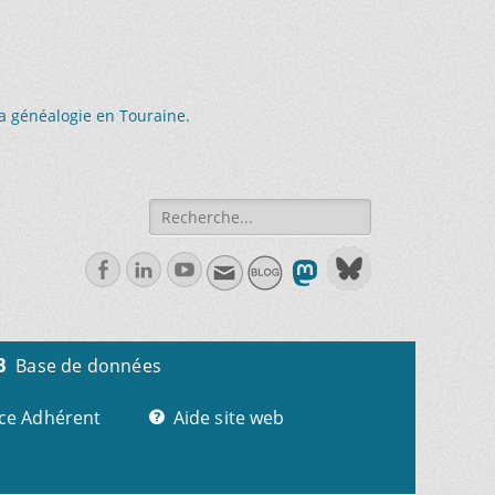
la généalogie en Touraine.
Recherche
de:
Facebook
Linkedln
Youtube
Base de données
ce Adhérent
Aide site web