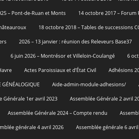
2025 – Pont-de-Ruan et Monts
14 octobre 2017 – Forum
Châteauroux
18 octobre 2018 – Tables de successions 
ers
2026 – 13 janvier : réunion des Releveurs Base37
6 juin 2026 – Montrésor et Villeloin-Coulangé
6 oc
Havre
Actes Paroissiaux et d’État Civil
Adhésions 2
E GÉNÉALOGIQUE
Aide-admin-module-adhesions/
 Générale 1er avril 2023
Assemblée Générale 2 avril 2
Assemblée Générale 2024 – Compte rendu
Assembl
mblée générale 4 avril 2026
Assemblée générale 6 avril