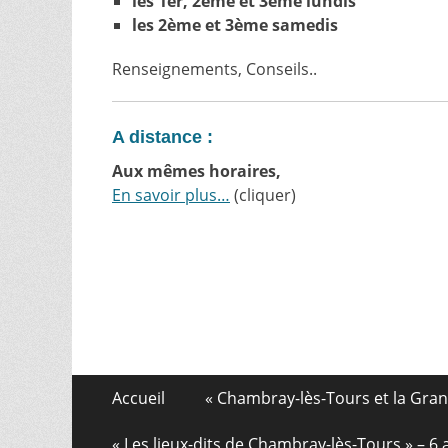
les 1er, 2ème et 3ème lundis
les 2ème et 3ème samedis
Renseignements, Conseils..
A distance :
Aux mêmes horaires,
En savoir plus…
(cliquer)
Aller
Menu
Accueil
« Chambray-lès-Tours et la Gra
au
de
contenu
« Les lieux-dits de Chambray-lès-Tours » – 