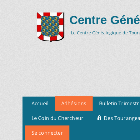
Centre Géné
Le Centre Généalogique de Tourai
Aller
Menu
Accueil
Adhésions
Bulletin Trimestr
au
primaire
contenu
Le Coin du Chercheur
Des Tourangeau
Se connecter