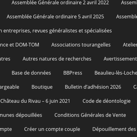
Assemblée Générale ordinaire 2 avril 2022
Assemb
Assemblée Générale ordinaire 5 avril 2025
Assemblé
n entreprises, revues généralistes et spécialisées
rance et DOM-TOM
Associations tourangelles
Atelie
utres
Autres natures de recherches
Avertissement
Base de données
BBPress
Beaulieu-lès-Loche
argeable
Boutique
Bulletin d’adhésion 2026
C
Château du Rivau – 6 juin 2021
Code de déontologie
unes dépouillées
Conditions Générales de Vente
ompte
Créer un compte couple
Dépouillement des 