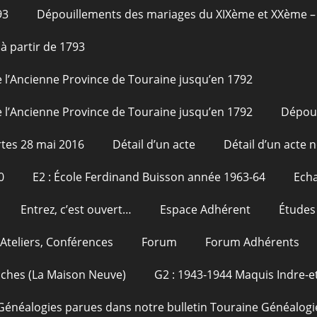
93
Dépouillements des mariages du XIXème et XXème – 
à partir de 1793
 l’Ancienne Province de Touraine jusqu’en 1792
 l’Ancienne Province de Touraine jusqu’en 1792
Dépou
tes 28 mai 2016
Détail d’un acte
Détail d’un acte n
0
E2 : École Ferdinand Buisson année 1963-64
Echa
Entrez, c’est ouvert…
Espace Adhérent
Études
Ateliers, Conférences
Forum
Forum Adhérents
oches (La Maison Neuve)
G2 : 1943-1944 Maquis Indre-et
Généalogies parues dans notre bulletin Touraine Généalogi