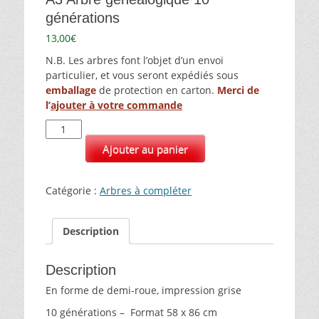
générations
13,00
€
N.B. Les arbres font l’objet d’un envoi
particulier, et vous seront expédiés sous
emballage
de protection en carton.
Merci de
l’
ajouter à votre commande
quantité
de
Ajouter au panier
A3
Arbre
généalogique
Catégorie :
Arbres à compléter
10
générations
Description
Description
En forme de demi-roue, impression grise
10 générations – Format 58 x 86 cm