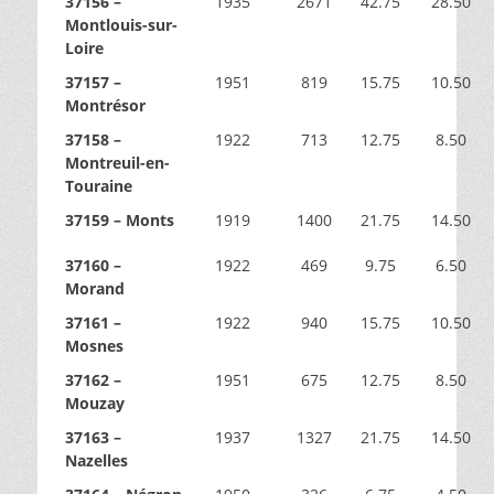
37156 –
1935
2671
42.75
28.50
Montlouis-sur-
Loire
37157 –
1951
819
15.75
10.50
Montrésor
37158 –
1922
713
12.75
8.50
Montreuil-en-
Touraine
37159 – Monts
1919
1400
21.75
14.50
37160 –
1922
469
9.75
6.50
Morand
37161 –
1922
940
15.75
10.50
Mosnes
37162 –
1951
675
12.75
8.50
Mouzay
37163 –
1937
1327
21.75
14.50
Nazelles