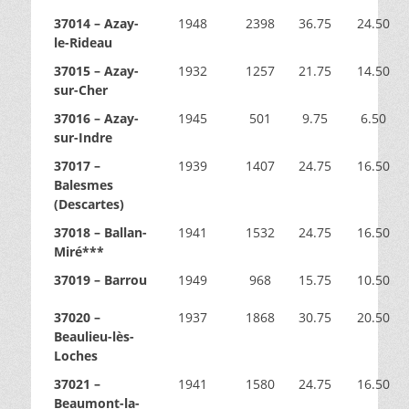
37014 – Azay-
1948
2398
36.75
24.50
le-Rideau
37015 – Azay-
1932
1257
21.75
14.50
sur-Cher
37016 – Azay-
1945
501
9.75
6.50
sur-Indre
37017 –
1939
1407
24.75
16.50
Balesmes
(Descartes)
37018 – Ballan-
1941
1532
24.75
16.50
Miré***
37019 – Barrou
1949
968
15.75
10.50
37020 –
1937
1868
30.75
20.50
Beaulieu-lès-
Loches
37021 –
1941
1580
24.75
16.50
Beaumont-la-