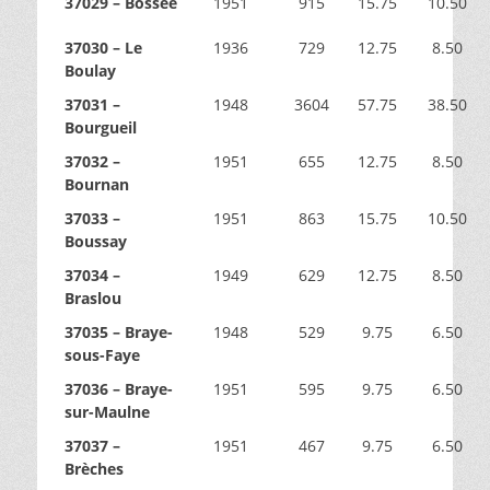
37029 – Bossée
1951
915
15.75
10.50
37030 – Le
1936
729
12.75
8.50
Boulay
37031 –
1948
3604
57.75
38.50
Bourgueil
37032 –
1951
655
12.75
8.50
Bournan
37033 –
1951
863
15.75
10.50
Boussay
37034 –
1949
629
12.75
8.50
Braslou
37035 – Braye-
1948
529
9.75
6.50
sous-Faye
37036 – Braye-
1951
595
9.75
6.50
sur-Maulne
37037 –
1951
467
9.75
6.50
Brèches