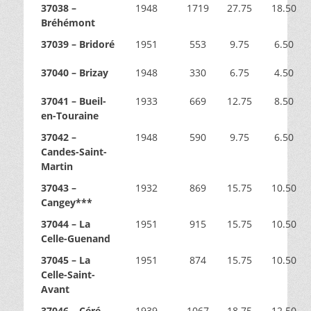
37038 –
1948
1719
27.75
18.50
Bréhémont
37039 – Bridoré
1951
553
9.75
6.50
37040 – Brizay
1948
330
6.75
4.50
37041 – Bueil-
1933
669
12.75
8.50
en-Touraine
37042 –
1948
590
9.75
6.50
Candes-Saint-
Martin
37043 –
1932
869
15.75
10.50
Cangey***
37044 – La
1951
915
15.75
10.50
Celle-Guenand
37045 – La
1951
874
15.75
10.50
Celle-Saint-
Avant
37046 – Céré-
1939
1067
18.75
12.50