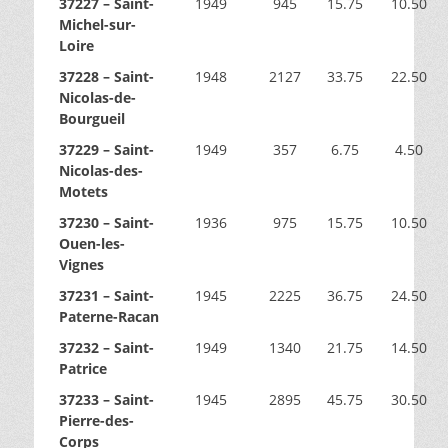
37227 – Saint-
1949
945
15.75
10.50
Michel-sur-
Loire
37228 – Saint-
1948
2127
33.75
22.50
Nicolas-de-
Bourgueil
37229 – Saint-
1949
357
6.75
4.50
Nicolas-des-
Motets
37230 – Saint-
1936
975
15.75
10.50
Ouen-les-
Vignes
37231 – Saint-
1945
2225
36.75
24.50
Paterne-Racan
37232 – Saint-
1949
1340
21.75
14.50
Patrice
37233 – Saint-
1945
2895
45.75
30.50
Pierre-des-
Corps