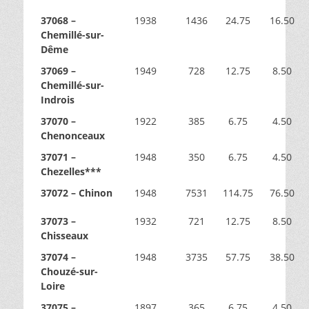
37068 –
1938
1436
24.75
16.50
Chemillé-sur-
Dême
37069 –
1949
728
12.75
8.50
Chemillé-sur-
Indrois
37070 –
1922
385
6.75
4.50
Chenonceaux
37071 –
1948
350
6.75
4.50
Chezelles***
37072 – Chinon
1948
7531
114.75
76.50
37073 –
1932
721
12.75
8.50
Chisseaux
37074 –
1948
3735
57.75
38.50
Chouzé-sur-
Loire
37075 –
1897
365
6.75
4.50