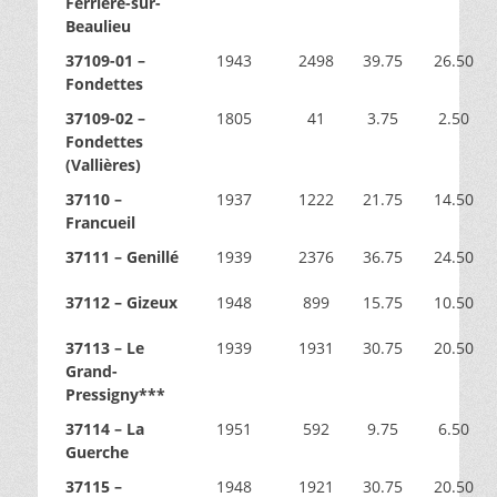
Ferrière-sur-
Beaulieu
37109-01 –
1943
2498
39.75
26.50
Fondettes
37109-02 –
1805
41
3.75
2.50
Fondettes
(Vallières)
37110 –
1937
1222
21.75
14.50
Francueil
37111 – Genillé
1939
2376
36.75
24.50
37112 – Gizeux
1948
899
15.75
10.50
37113 – Le
1939
1931
30.75
20.50
Grand-
Pressigny***
37114 – La
1951
592
9.75
6.50
Guerche
37115 –
1948
1921
30.75
20.50