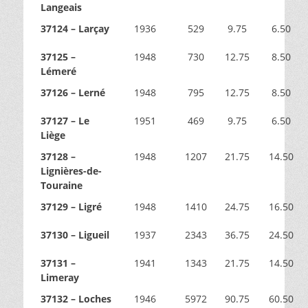
Langeais
37124 – Larçay
1936
529
9.75
6.50
37125 –
1948
730
12.75
8.50
Lémeré
37126 – Lerné
1948
795
12.75
8.50
37127 – Le
1951
469
9.75
6.50
Liège
37128 –
1948
1207
21.75
14.50
Lignières-de-
Touraine
37129 – Ligré
1948
1410
24.75
16.50
37130 – Ligueil
1937
2343
36.75
24.50
37131 –
1941
1343
21.75
14.50
Limeray
37132 – Loches
1946
5972
90.75
60.50