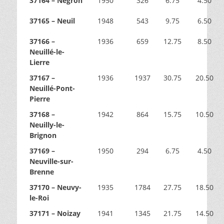
37164 – Négron
1950
326
6.75
4.50
37165 – Neuil
1948
543
9.75
6.50
37166 –
1936
659
12.75
8.50
Neuillé-le-
Lierre
37167 –
1936
1937
30.75
20.50
Neuillé-Pont-
Pierre
37168 –
1942
864
15.75
10.50
Neuilly-le-
Brignon
37169 –
1950
294
6.75
4.50
Neuville-sur-
Brenne
37170 – Neuvy-
1935
1784
27.75
18.50
le-Roi
37171 – Noizay
1941
1345
21.75
14.50