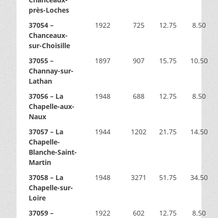
près-Loches
37054 –
1922
725
12.75
8.50
Chanceaux-
sur-Choisille
37055 –
1897
907
15.75
10.50
Channay-sur-
Lathan
37056 – La
1948
688
12.75
8.50
Chapelle-aux-
Naux
37057 – La
1944
1202
21.75
14.50
Chapelle-
Blanche-Saint-
Martin
37058 – La
1948
3271
51.75
34.50
Chapelle-sur-
Loire
37059 –
1922
602
12.75
8.50