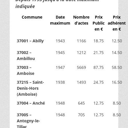
indiquée
Commune
Date
Nombre
Prix
Prix
maximum
d’actes
Public
adhérent
en €
en €
37001 – Abilly
1943
1166
18.75
12.50
37002 –
1945
1212
21.75
14.50
Ambillou
37003 –
1947
5669
87.75
58.50
Amboise
37215 – Saint-
1938
1493
24.75
16.50
Denis-Hors
(Amboise)
37004 – Anché
1948
645
12.75
8.50
37005 –
1948
705
12.75
8.50
Antogny-le-
Tillac