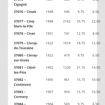
Cigogné
37076 – Cinais
1948
596
9.75
6.50
37077 – Cinq-
1948
2162
33.75
22.50
Mars-la-Pile
37078 – Ciran
1951
741
12.75
8.50
37079 – Civray-
1922
1014
18.75
12.50
de-Touraine
37080 – Civray-
1922
419
9.75
6.50
sur-Esves
37081 – Cléré-
1902
1230
21.75
14.50
les-Pins
37082 –
1905
961
15.75
10.50
Continvoir
37083 –
1907
959
15.75
10.50
Cormery
37084 –
1904
569
9.75
6.50