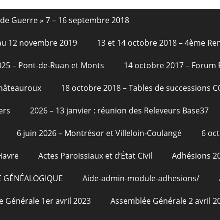
nde Guerre » 7 – 16 septembre 2018
6 au 12 novembre 2019
13 et 14 octobre 2018 – 4ème Re
2025 – Pont-de-Ruan et Monts
14 octobre 2017 – Forum
Châteauroux
18 octobre 2018 – Tables de successions 
ers
2026 – 13 janvier : réunion des Releveurs Base37
6 juin 2026 – Montrésor et Villeloin-Coulangé
6 oc
Havre
Actes Paroissiaux et d’État Civil
Adhésions 2
E GÉNÉALOGIQUE
Aide-admin-module-adhesions/
 Générale 1er avril 2023
Assemblée Générale 2 avril 2