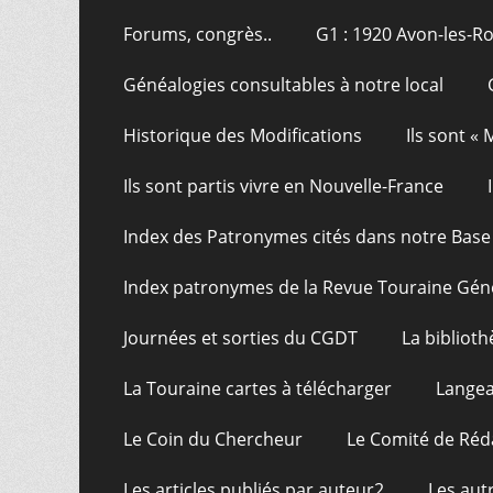
Forums, congrès..
G1 : 1920 Avon-les-R
Généalogies consultables à notre local
Historique des Modifications
Ils sont «
Ils sont partis vivre en Nouvelle-France
Index des Patronymes cités dans notre Bas
Index patronymes de la Revue Touraine Gén
Journées et sorties du CGDT
La bibliot
La Touraine cartes à télécharger
Langea
Le Coin du Chercheur
Le Comité de Réd
Les articles publiés par auteur2
Les aut