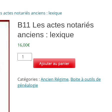
s actes notariés anciens : lexique
B11 Les actes notariés
anciens : lexique
16,00
€
quantité
de
Ajouter au panier
B11
Les
Catégories :
Ancien Régime
,
Boite à outils de
actes
généalogie
notariés
anciens
:
lexique