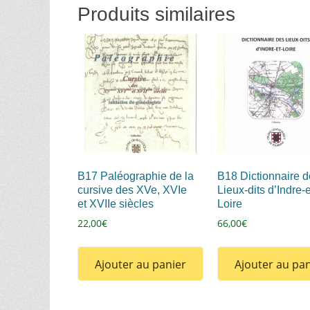
Produits similaires
B17 Paléographie de la
B18 Dictionnaire d
cursive des XVe, XVIe
Lieux-dits d’Indre-e
et XVIIe siècles
Loire
22,00
€
66,00
€
Ajouter au panier
Ajouter au pan