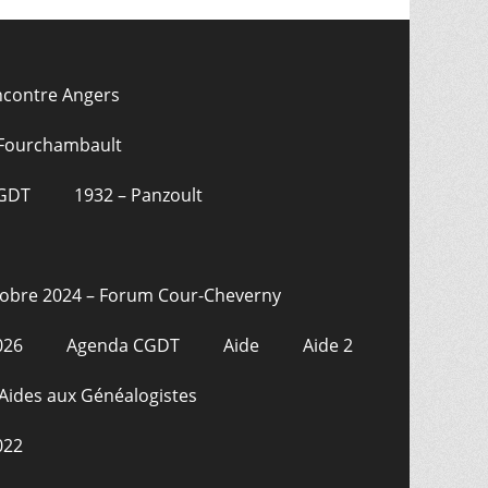
ncontre Angers
 Fourchambault
CGDT
1932 – Panzoult
tobre 2024 – Forum Cour-Cheverny
026
Agenda CGDT
Aide
Aide 2
Aides aux Généalogistes
022