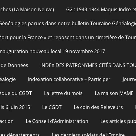
oches (La Maison Neuve)
G2 : 1943-1944 Maquis Indre-et
Généalogies parues dans notre bulletin Touraine Généalogi
 Mort pour la France » et reposent dans un cimetière de Tou
Inauguration nouveau local 19 novembre 2017
e de Données
INDEX DES PATRONYMES CITÉS DANS TO
éalogie
Indexation collaborative – Participer
Journ
hèque du CGDT
La lettre du mois
La maison MAME
is 6 juin 2015
Le CGDT
Le coin des Releveurs
action
Le Conseil d’Administration
Les articles pu
res départements
Les derniers soldats de l’Empire