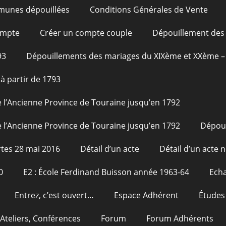
unes dépouillées
Conditions Générales de Vente
ompte
Créer un compte couple
Dépouillement des 
93
Dépouillements des mariages du XIXème et XXème – 
à partir de 1793
 l’Ancienne Province de Touraine jusqu’en 1792
 l’Ancienne Province de Touraine jusqu’en 1792
Dépou
tes 28 mai 2016
Détail d’un acte
Détail d’un acte n
0
E2 : École Ferdinand Buisson année 1963-64
Echa
Entrez, c’est ouvert…
Espace Adhérent
Études
Ateliers, Conférences
Forum
Forum Adhérents