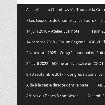
Aller
Menu
Accueil
« Chambray-lès-Tours et la Gra
au
de
contenu
« Les lieux-dits de Chambray-lès-Tours » – 
pied
14 juin 2018 – Atelier Evernote
14 juin 
de
page
14 octobre 2018 – Forum Régional UGC-VL 
2-4 octobre 2025 – Congrès national de Poiti
24 avril 2022 – 50ème anniversaire du CGDT
8-10 septembre 2017 – Congrès national Le 
Aide à la saisie directe dans la base
AID
Arbres ou Fiches à compléter
Assemblée