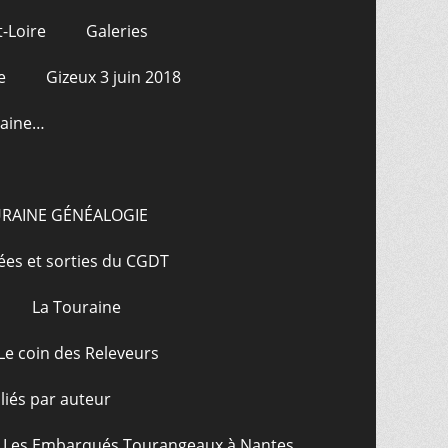
-Loire
Galeries
e
Gizeux 3 juin 2018
raine…
URAINE GÉNÉALOGIE
ées et sorties du CGDT
La Touraine
Le coin des Releveurs
bliés par auteur
Les Embarqués Tourangeaux à Nantes