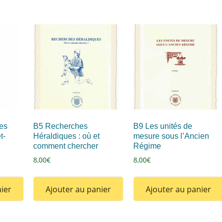
es
B5 Recherches
B9 Les unités de
t-
Héraldiques : où et
mesure sous l’Ancien
comment chercher
Régime
8,00
€
8,00
€
ier
Ajouter au panier
Ajouter au panier