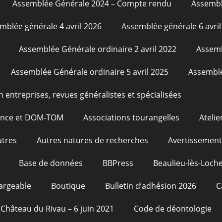
Assemblée Générale 2024 – Compte rendu
Assembl
mblée générale 4 avril 2026
Assemblée générale 6 avril
Assemblée Générale ordinaire 2 avril 2022
Assemb
Assemblée Générale ordinaire 5 avril 2025
Assemblé
n entreprises, revues généralistes et spécialisées
rance et DOM-TOM
Associations tourangelles
Atelie
utres
Autres natures de recherches
Avertissement
Base de données
BBPress
Beaulieu-lès-Loche
argeable
Boutique
Bulletin d’adhésion 2026
C
Château du Rivau – 6 juin 2021
Code de déontologie