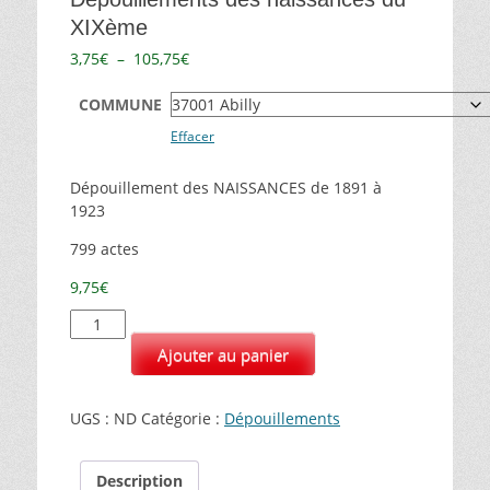
XIXème
Plage
3,75
€
–
105,75
€
de
prix :
COMMUNE
3,75€
Effacer
à
105,75€
Dépouillement des NAISSANCES de 1891 à
1923
799 actes
9,75
€
quantité
de
Ajouter au panier
Dépouillements
des
naissances
UGS :
ND
Catégorie :
Dépouillements
du
XIXème
Description