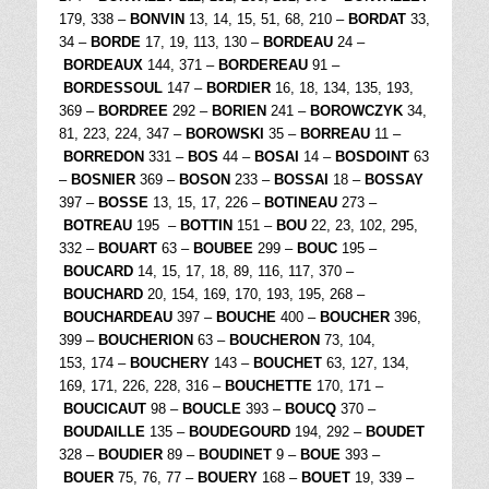
179, 338 –
BONVIN
13, 14, 15, 51, 68, 210 –
BORDAT
33,
34 –
BORDE
17, 19, 113, 130 –
BORDEAU
24 –
BORDEAUX
144, 371 –
BORDEREAU
91 –
BORDESSOUL
147 –
BORDIER
16, 18, 134, 135, 193,
369 –
BORDREE
292 –
BORIEN
241 –
BOROWCZYK
34,
81, 223, 224, 347 –
BOROWSKI
35 –
BORREAU
11 –
BORREDON
331 –
BOS
44 –
BOSAI
14 –
BOSDOINT
63
–
BOSNIER
369 –
BOSON
233 –
BOSSAI
18 –
BOSSAY
397 –
BOSSE
13, 15, 17, 226 –
BOTINEAU
273 –
BOTREAU
195 –
BOTTIN
151 –
BOU
22, 23, 102, 295,
332 –
BOUART
63 –
BOUBEE
299 –
BOUC
195 –
BOUCARD
14, 15, 17, 18, 89, 116, 117, 370 –
BOUCHARD
20, 154, 169, 170, 193, 195, 268 –
BOUCHARDEAU
397 –
BOUCHE
400 –
BOUCHER
396,
399 –
BOUCHERION
63 –
BOUCHERON
73, 104,
153, 174 –
BOUCHERY
143 –
BOUCHET
63, 127, 134,
169, 171, 226, 228, 316 –
BOUCHETTE
170, 171 –
BOUCICAUT
98 –
BOUCLE
393 –
BOUCQ
370 –
BOUDAILLE
135 –
BOUDEGOURD
194, 292 –
BOUDET
328 –
BOUDIER
89 –
BOUDINET
9 –
BOUE
393 –
BOUER
75, 76, 77 –
BOUERY
168 –
BOUET
19, 339 –