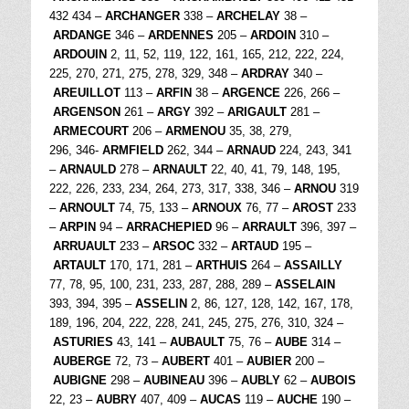
432 434 –
ARCHANGER
338 –
ARCHELAY
38 –
ARDANGE
346 –
ARDENNES
205 –
ARDOIN
310 –
ARDOUIN
2, 11, 52, 119, 122, 161, 165, 212, 222, 224,
225, 270, 271, 275, 278, 329, 348 –
ARDRAY
340 –
AREUILLOT
113 –
ARFIN
38 –
ARGENCE
226, 266 –
ARGENSON
261 –
ARGY
392 –
ARIGAULT
281 –
ARMECOURT
206 –
ARMENOU
35, 38, 279,
296, 346-
ARMFIELD
262, 344 –
ARNAUD
224, 243, 341
–
ARNAULD
278 –
ARNAULT
22, 40, 41, 79, 148, 195,
222, 226, 233, 234, 264, 273, 317, 338, 346 –
ARNOU
319
–
ARNOULT
74, 75, 133 –
ARNOUX
76, 77 –
AROST
233
–
ARPIN
94 –
ARRACHEPIED
96 –
ARRAULT
396, 397 –
ARRUAULT
233 –
ARSOC
332 –
ARTAUD
195 –
ARTAULT
170, 171, 281 –
ARTHUIS
264 –
ASSAILLY
77, 78, 95, 100, 231, 233, 287, 288, 289 –
ASSELAIN
393, 394, 395 –
ASSELIN
2, 86, 127, 128, 142, 167, 178,
189, 196, 204, 222, 228, 241, 245, 275, 276, 310, 324 –
ASTURIES
43, 141 –
AUBAULT
75, 76 –
AUBE
314 –
AUBERGE
72, 73 –
AUBERT
401 –
AUBIER
200 –
AUBIGNE
298 –
AUBINEAU
396 –
AUBLY
62 –
AUBOIS
22, 23 –
AUBRY
407, 409 –
AUCAS
119 –
AUCHE
190 –