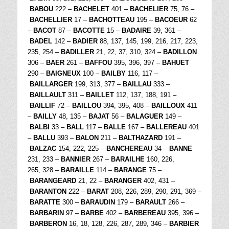
BABOU
222 –
BACHELET
401 –
BACHELIER
75, 76 –
BACHELLIER
17 –
BACHOTTEAU
195 –
BACOEUR
62
–
BACOT
87 –
BACOTTE
15 –
BADAIRE
39, 361 –
BADEL
142 –
BADIER
88, 137, 145, 199, 216, 217, 223,
235, 254 –
BADILLER
21, 22, 37, 310, 324 –
BADILLON
306 –
BAER
261 –
BAFFOU
395, 396, 397 –
BAHUET
290 –
BAIGNEUX
100 –
BAILBY
116, 117 –
BAILLARGER
199, 313, 377 –
BAILLAU
333 –
BAILLAULT
311 –
BAILLET
112, 137, 188, 191 –
BAILLIF
72 –
BAILLOU
394, 395, 408 –
BAILLOUX
411
–
BAILLY
48, 135 –
BAJAT
56 –
BALAGUER
149 –
BALBI
33 –
BALL
117 –
BALLE
167 –
BALLEREAU
401
–
BALLU
393 –
BALON
211 –
BALTHAZARD
191 –
BALZAC
154, 222, 225 –
BANCHEREAU
34 –
BANNE
231, 233 –
BANNIER
267 –
BARAILHE
160, 226,
265, 328 –
BARAILLE
114 –
BARANGE
75 –
BARANGEARD
21, 22 –
BARANGER
402, 431 –
BARANTON
222 –
BARAT
208, 226, 289, 290, 291, 369 –
BARATTE
300 –
BARAUDIN
179 –
BARAULT
266 –
BARBARIN
97 –
BARBE
402 –
BARBEREAU
395, 396 –
BARBERON
16, 18, 128, 226, 287, 289, 346 –
BARBIER