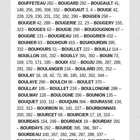
BOUFFETEAU
282 –
BOUGARD
292 –
BOUGAULT
41,
148, 256, 295, 308, 332 –
BOUGAUT
3, 4 –
BOUGE
42,
228, 229, 230, 231, 232, 282, 290 –
BOUGEN
258 –
BOUGER
42, 288 –
BOUGERIE
22, 23 –
BOUGERY
155,
323 –
BOUGES
63 –
BOUGIE
290 –
BOUGOUGNON
67 –
BOUGRE
131 –
BOUGREAU
165 –
BOUGRIER
432 –
BOUHIER
63 –
BOUHOUR
415 –
BOUHOURDIN
295,
332 –
BOUHOURS
51 –
BOUILLET
222 –
BOUILLI
114 –
BOUILLON
165, 332 –
BOUILLY
391, 392 –
BOUIN
73,
169, 170, 171, 195 –
BOUIX
432 –
BOUJU
286, 287, 289,
291, 292 –
BOULANGER
134 –
BOULARD
205, 252 –
BOULAY
16, 18, 42, 72, 86, 185, 192, 262, 344 –
BOULAYE
290 –
BOULCH
96 –
BOULET
370 –
BOULLAY
185 –
BOULLET
218 –
BOULLONGNE
298 –
BOULMAY
128 –
BOULOGNE
206 –
BOUNION
135 –
BOUQUET
103, 111 –
BOUQUIN
384 –
BOURASSE
134,
222, 313 –
BOURBON
96, 141, 227 –
BOURBONNAIS
200, 282 –
BOURCET
68 –
BOURCIER
17, 18, 310 –
BOURDAIS
154, 249 –
BOURDAIX
19 –
BOURDAY
291
–
BOURDAYS
292 –
BOURDE
395, 396, 397 –
BOURDEAU
100, 267, 282, 286, 287, 288, 337 –