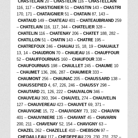
CHASTELAIN
20 –
CHASTELIN
116 –
CHASTELLAIN
116, 117 –
CHASTIGNIER
51 –
CHASTIN
143 –
CHASTRI
170, 171 –
CHATAIGNIER
51 –
CHATAIN
87, 143 –
CHATAUD
149 –
CHATEAU
401 –
CHATEAUBRIAND
259
–
CHATELAIN
116, 117, 344 –
CHATELIER
328 –
CHATELIN
116 –
CHATENAY
206 –
CHATET
188, 282 –
CHATILLON
51 –
CHATIN
143 –
CHATRE
195 –
CHATREFOUX
246 –
CHAUAU
15, 18, 19 –
CHAUAULT
13, 14 –
CHAUDRON
70 –
CHAUEAU
16 –
CHAUFFOUR
52 –
CHAUFFOURNAIS
160 –
CHAUFOUR
338 –
CHAUFOURNAIS
198 –
CHAULLET
245 –
CHAUME
10
–
CHAUMET
136, 286, 287 –
CHAUMIER
333 –
CHAUMONT
256 –
CHAUNAC
205 –
CHAUSSARD
138 –
CHAUSSEPIED
4, 67, 226, 246 –
CHAUSSY
298 –
CHAUTARD
21, 126, 222 –
CHAUVALON
346 –
CHAUVEAU
393, 394 –
CHAUVEL
274 –
CHAUVELIN
127 –
CHAUVEREAU
423 –
CHAUVET
69, 371 –
CHAUVIGNE
15, 72 –
CHAUVIGNY
73, 192 –
CHAUVIN
401 –
CHAUVINIERE
135 –
CHAVANT
45 –
CHAVARIN
200, 211 –
CHAVENAY
52, 154 –
CHAVIGNY
63 –
CHAZEL
262 –
CHAZELLE
410 –
CHEBSON
97 –
CHEDAILLEAU
117 –
CHEDEPEAU
229, 230, 231, 232 –