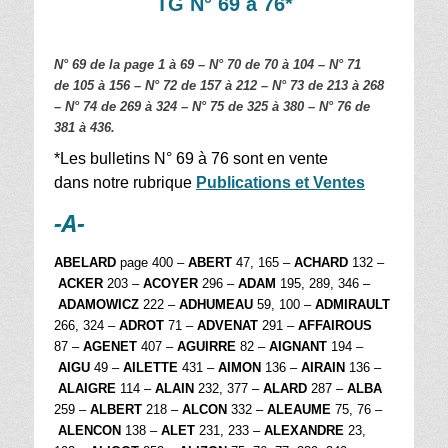
TG N° 69 à 76*
N° 69 de la page 1 à 69 – N° 70 de 70 à 104 – N° 71
de 105 à 156 – N° 72 de 157 à 212 – N° 73 de 213 à 268
– N° 74 de 269 à 324 – N° 75 de 325 à 380 – N° 76 de
381 à 436.
*Les bulletins N° 69 à 76 sont en vente
dans notre rubrique
Publications et Ventes
-A-
ABELARD
page 400 –
ABERT
47, 165 –
ACHARD
132 –
ACKER
203 –
ACOYER
296 –
ADAM
195, 289, 346 –
ADAMOWICZ
222 –
ADHUMEAU
59, 100 –
ADMIRAULT
266, 324 –
ADROT
71 –
ADVENAT
291 –
AFFAIROUS
87 –
AGENET
407 –
AGUIRRE
82 –
AIGNANT
194 –
AIGU
49 –
AILETTE
431 –
AIMON
136 –
AIRAIN
136 –
ALAIGRE
114 –
ALAIN
232, 377 –
ALARD
287 –
ALBA
259 –
ALBERT
218 –
ALCON
332 –
ALEAUME
75, 76 –
ALENCON
138 –
ALET
231, 233 –
ALEXANDRE
23,