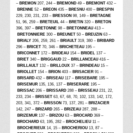
–
BREMON
207, 244 –
BREMOND
49 –
BREMONT
432 –
BRENNE
52 –
BREON
435 –
BRESNU
400 –
BRESPIN
229, 230, 231, 233 –
BRESSON
98, 149 –
BRETAGNE
51, 96, 259 –
BRETEUIL
44 –
BRETIN
320 –
BRETON
396, 397 –
BRETONNE
98 –
BRETONNEAU
413 –
BRETONNIERE
300 –
BREUNET
50 –
BREUZIN
63 –
BRIALY
206, 259, 261 –
BRIAULT
319, 380 –
BRIBARD
296 –
BRICET
70, 346 –
BRICHETEAU
195 –
BRICONNET
172 –
BRIDEAU
154 –
BRIDEL
137 –
BRIET
340 –
BRIGGAUD
22 –
BRILLANCEAU
416 –
BRILLAULT
132 –
BRILLOUX
37 –
BRINDEAU
15 –
BRIOLLET
154 –
BRION
403 –
BRISACIER
91 –
BRISARD
432 –
BRISEAU
117 –
BRISEBARE
195 –
BRISEMUR
135, 136, 137 –
BRISERARE
195 –
BRISSAC
206 –
BRISSARD
288 –
BRISSEAU
231, 22,
233, 234 –
BRISSET
63, 67, 68, 70, 102, 133, 142, 172,
203, 341, 372 –
BRISSON
73, 137, 281 –
BRIZACIER
142, 247 –
BRIZARD
265 –
BRIZEAU
287, 288 –
BRIZEMUR
137 –
BRIZOU
63 –
BROCARD
369 –
BROCHARD
63, 195, 282 –
BROCHELIEU
11 –
BROCHERIEUX
14, 15 –
BROCHERIOU
13, 87 –