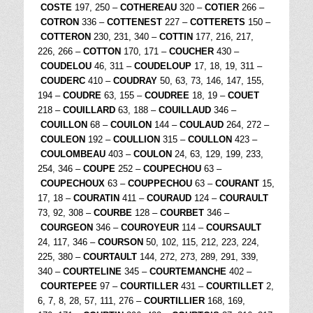
COSTE
197, 250 –
COTHEREAU
320 –
COTIER
266 –
COTRON
336 –
COTTENEST
227 –
COTTERETS
150 –
COTTERON
230, 231, 340 –
COTTIN
177, 216, 217,
226, 266 –
COTTON
170, 171 –
COUCHER
430 –
COUDELOU
46, 311 –
COUDELOUP
17, 18, 19, 311 –
COUDERC
410 –
COUDRAY
50, 63, 73, 146, 147, 155,
194 –
COUDRE
63, 155 –
COUDREE
18, 19 –
COUET
218 –
COUILLARD
63, 188 –
COUILLAUD
346 –
COUILLON
68 –
COUILON
144 –
COULAUD
264, 272 –
COULEON
192 –
COULLION
315 –
COULLON
423 –
COULOMBEAU
403 –
COULON
24, 63, 129, 199, 233,
254, 346 –
COUPE
252 –
COUPECHOU
63 –
COUPECHOUX
63 –
COUPPECHOU
63 –
COURANT
15,
17, 18 –
COURATIN
411 –
COURAUD
124 –
COURAULT
73, 92, 308 –
COURBE
128 –
COURBET
346 –
COURGEON
346 –
COUROYEUR
114 –
COURSAULT
24, 117, 346 –
COURSON
50, 102, 115, 212, 223, 224,
225, 380 –
COURTAULT
144, 272, 273, 289, 291, 339,
340 –
COURTELINE
345 –
COURTEMANCHE
402 –
COURTEPEE
97 –
COURTILLER
431 –
COURTILLET
2,
6, 7, 8, 28, 57, 111, 276 –
COURTILLIER
168, 169,