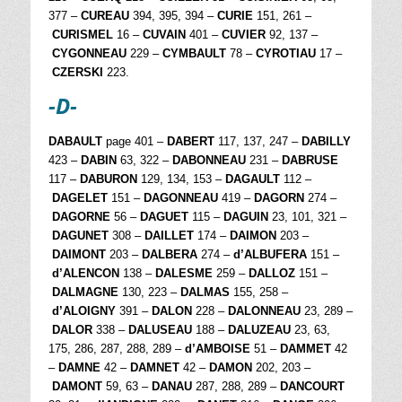
377 –
CUREAU
394, 395, 394 –
CURIE
151, 261 –
CURISMEL
16 –
CUVAIN
401 –
CUVIER
92, 137 –
CYGONNEAU
229 –
CYMBAULT
78 –
CYROTIAU
17 –
CZERSKI
223.
-D-
DABAULT
page 401 –
DABERT
117, 137, 247 –
DABILLY
423 –
DABIN
63, 322 –
DABONNEAU
231 –
DABRUSE
117 –
DABURON
129, 134, 153 –
DAGAULT
112 –
DAGELET
151 –
DAGONNEAU
419 –
DAGORN
274 –
DAGORNE
56 –
DAGUET
115 –
DAGUIN
23, 101, 321 –
DAGUNET
308 –
DAILLET
174 –
DAIMON
203 –
DAIMONT
203 –
DALBERA
274 –
d’ALBUFERA
151 –
d’ALENCON
138 –
DALESME
259 –
DALLOZ
151 –
DALMAGNE
130, 223 –
DALMAS
155, 258 –
d’ALOIGNY
391 –
DALON
228 –
DALONNEAU
23, 289 –
DALOR
338 –
DALUSEAU
188 –
DALUZEAU
23, 63,
175, 286, 287, 288, 289 –
d’AMBOISE
51 –
DAMMET
42
–
DAMNE
42 –
DAMNET
42 –
DAMON
202, 203 –
DAMONT
59, 63 –
DANAU
287, 288, 289 –
DANCOURT