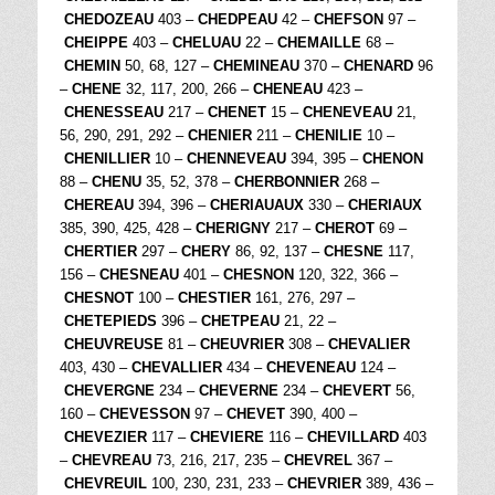
CHEDOZEAU
403 –
CHEDPEAU
42 –
CHEFSON
97 –
CHEIPPE
403 –
CHELUAU
22 –
CHEMAILLE
68 –
CHEMIN
50, 68, 127 –
CHEMINEAU
370 –
CHENARD
96
–
CHENE
32, 117, 200, 266 –
CHENEAU
423 –
CHENESSEAU
217 –
CHENET
15 –
CHENEVEAU
21,
56, 290, 291, 292 –
CHENIER
211 –
CHENILIE
10 –
CHENILLIER
10 –
CHENNEVEAU
394, 395 –
CHENON
88 –
CHENU
35, 52, 378 –
CHERBONNIER
268 –
CHEREAU
394, 396 –
CHERIAUAUX
330 –
CHERIAUX
385, 390, 425, 428 –
CHERIGNY
217 –
CHEROT
69 –
CHERTIER
297 –
CHERY
86, 92, 137 –
CHESNE
117,
156 –
CHESNEAU
401 –
CHESNON
120, 322, 366 –
CHESNOT
100 –
CHESTIER
161, 276, 297 –
CHETEPIEDS
396 –
CHETPEAU
21, 22 –
CHEUVREUSE
81 –
CHEUVRIER
308 –
CHEVALIER
403, 430 –
CHEVALLIER
434 –
CHEVENEAU
124 –
CHEVERGNE
234 –
CHEVERNE
234 –
CHEVERT
56,
160 –
CHEVESSON
97 –
CHEVET
390, 400 –
CHEVEZIER
117 –
CHEVIERE
116 –
CHEVILLARD
403
–
CHEVREAU
73, 216, 217, 235 –
CHEVREL
367 –
CHEVREUIL
100, 230, 231, 233 –
CHEVRIER
389, 436 –