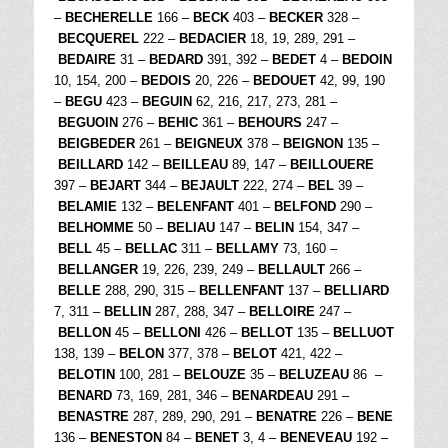
–
BECHERELLE
166 –
BECK
403 –
BECKER
328 –
BECQUEREL
222 –
BEDACIER
18, 19, 289, 291 –
BEDAIRE
31 –
BEDARD
391, 392 –
BEDET
4 –
BEDOIN
10, 154, 200 –
BEDOIS
20, 226 –
BEDOUET
42, 99, 190
–
BEGU
423 –
BEGUIN
62, 216, 217, 273, 281 –
BEGUOIN
276 –
BEHIC
361 –
BEHOURS
247 –
BEIGBEDER
261 –
BEIGNEUX
378 –
BEIGNON
135 –
BEILLARD
142 –
BEILLEAU
89, 147 –
BEILLOUERE
397 –
BEJART
344 –
BEJAULT
222, 274 –
BEL
39 –
BELAMIE
132 –
BELENFANT
401 –
BELFOND
290 –
BELHOMME
50 –
BELIAU
147 –
BELIN
154, 347 –
BELL
45 –
BELLAC
311 –
BELLAMY
73, 160 –
BELLANGER
19, 226, 239, 249 –
BELLAULT
266 –
BELLE
288, 290, 315 –
BELLENFANT
137 –
BELLIARD
7, 311 –
BELLIN
287, 288, 347 –
BELLOIRE
247 –
BELLON
45 –
BELLONI
426 –
BELLOT
135 –
BELLUOT
138, 139 –
BELON
377, 378 –
BELOT
421, 422 –
BELOTIN
100, 281 –
BELOUZE
35 –
BELUZEAU
86 –
BENARD
73, 169, 281, 346 –
BENARDEAU
291 –
BENASTRE
287, 289, 290, 291 –
BENATRE
226 –
BENE
136 –
BENESTON
84 –
BENET
3, 4 –
BENEVEAU
192 –