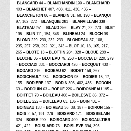
BLANCARD
44 –
BLANCHANDIN
199 –
BLANCHARD
403 –
BLANCHET
407, 408, 411, 430, 435 –
BLANCHETON
86 –
BLANDIN
31, 68, 190 –
BLANQUI
97, 162, 272 –
BLANQUIE
281 –
BLANVILLAIN
338 –
BLATEAU
251 –
BLAUD
256 –
BLAY
21, 22, 273 –
BLET
195 –
BLIN
111, 154, 346 –
BLINEAU
24 –
BLOCH
98 –
BLOND
229, 230, 232, 233 –
BLONDEAU
87, 108,
235, 257, 258, 292, 321, 343 –
BLOT
10, 18, 165, 217,
265 –
BLOTE
13 –
BLOTTIN
204, 328 –
BLOUE
288 –
BLUCHE
35 –
BLUTEAU
79, 258 –
BOCCIA
DI 220, 279
–
BOCCIADI
331 –
BOCCIARDI
426 –
BOCQUET
430 –
BODARD
216 –
BODEAU
62 –
BODET
156, 267 –
BODICHAULT
234 –
BODICHON
95 –
BODIER
15, 17,
155 –
BODIERE
137 –
BODIN
393, 402, 435 –
BODOIN
63 –
BODOUIN
63 –
BOEUF
226 –
BOIDONNEAU
195 –
BOIFFET
70 –
BOILEAU
408 –
BOILESVE
86, 372 –
BOILLE
222 –
BOILLEAU
63, 136 –
BOIN
431 –
BOINEAU
138 –
BOIREAU
36, 38, 197 –
BOIRON
155 –
BOIS
2, 57, 191, 276 –
BOISARD
171 –
BOISBELAIN
324 –
BOISE
290 –
BOISGARD
409 –
BOISGAULTIER
421, 422 –
BOISLARD
73 –
BOISLEVE
394, 395,