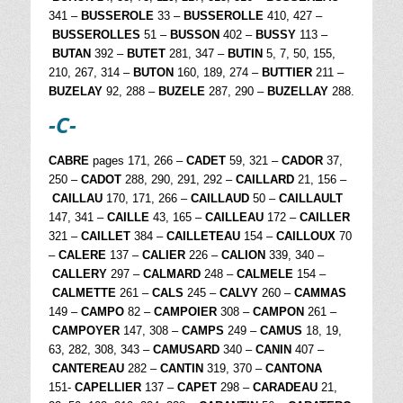
341 –
BUSSEROLE
33 –
BUSSEROLLE
410, 427 –
BUSSEROLLES
51 –
BUSSON
402 –
BUSSY
113 –
BUTAN
392 –
BUTET
281, 347 –
BUTIN
5, 7, 50, 155,
210, 267, 314 –
BUTON
160, 189, 274 –
BUTTIER
211 –
BUZELAY
92, 288 –
BUZELE
287, 290 –
BUZELLAY
288.
-C-
CABRE
pages 171, 266 –
CADET
59, 321 –
CADOR
37,
250 –
CADOT
288, 290, 291, 292 –
CAILLARD
21, 156 –
CAILLAU
170, 171, 266 –
CAILLAUD
50 –
CAILLAULT
147, 341 –
CAILLE
43, 165 –
CAILLEAU
172 –
CAILLER
321 –
CAILLET
384 –
CAILLETEAU
154 –
CAILLOUX
70
–
CALERE
137 –
CALIER
226 –
CALION
339, 340 –
CALLERY
297 –
CALMARD
248 –
CALMELE
154 –
CALMETTE
261 –
CALS
245 –
CALVY
260 –
CAMMAS
149 –
CAMPO
82 –
CAMPOIER
308 –
CAMPON
261 –
CAMPOYER
147, 308 –
CAMPS
249 –
CAMUS
18, 19,
63, 282, 308, 343 –
CAMUSARD
340 –
CANIN
407 –
CANTEREAU
282 –
CANTIN
319, 370 –
CANTONA
151-
CAPELLIER
137 –
CAPET
298 –
CARADEAU
21,