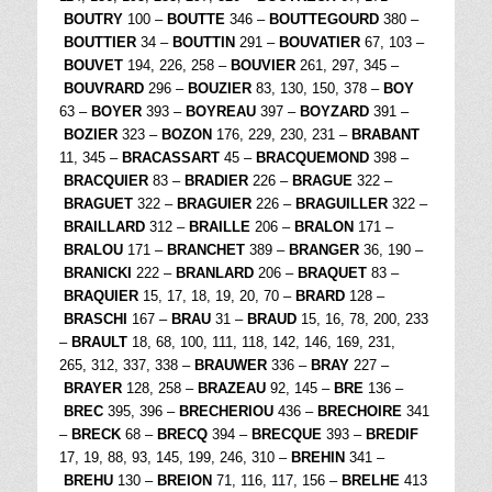
BOUTRY
100 –
BOUTTE
346 –
BOUTTEGOURD
380 –
BOUTTIER
34 –
BOUTTIN
291 –
BOUVATIER
67, 103 –
BOUVET
194, 226, 258 –
BOUVIER
261, 297, 345 –
BOUVRARD
296 –
BOUZIER
83, 130, 150, 378 –
BOY
63 –
BOYER
393 –
BOYREAU
397 –
BOYZARD
391 –
BOZIER
323 –
BOZON
176, 229, 230, 231 –
BRABANT
11, 345 –
BRACASSART
45 –
BRACQUEMOND
398 –
BRACQUIER
83 –
BRADIER
226 –
BRAGUE
322 –
BRAGUET
322 –
BRAGUIER
226 –
BRAGUILLER
322 –
BRAILLARD
312 –
BRAILLE
206 –
BRALON
171 –
BRALOU
171 –
BRANCHET
389 –
BRANGER
36, 190 –
BRANICKI
222 –
BRANLARD
206 –
BRAQUET
83 –
BRAQUIER
15, 17, 18, 19, 20, 70 –
BRARD
128 –
BRASCHI
167 –
BRAU
31 –
BRAUD
15, 16, 78, 200, 233
–
BRAULT
18, 68, 100, 111, 118, 142, 146, 169, 231,
265, 312, 337, 338 –
BRAUWER
336 –
BRAY
227 –
BRAYER
128, 258 –
BRAZEAU
92, 145 –
BRE
136 –
BREC
395, 396 –
BRECHERIOU
436 –
BRECHOIRE
341
–
BRECK
68 –
BRECQ
394 –
BRECQUE
393 –
BREDIF
17, 19, 88, 93, 145, 199, 246, 310 –
BREHIN
341 –
BREHU
130 –
BREION
71, 116, 117, 156 –
BRELHE
413