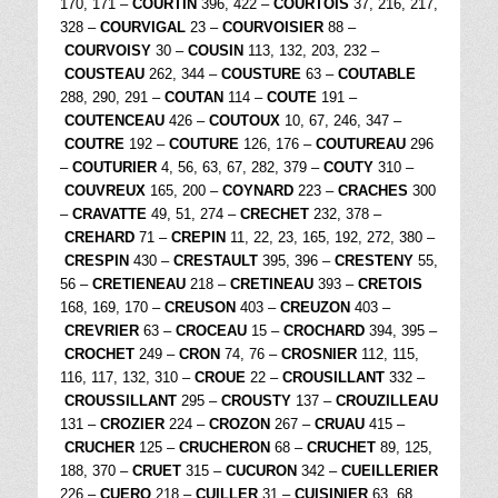
170, 171 –
COURTIN
396, 422 –
COURTOIS
37, 216, 217,
328 –
COURVIGAL
23 –
COURVOISIER
88 –
COURVOISY
30 –
COUSIN
113, 132, 203, 232 –
COUSTEAU
262, 344 –
COUSTURE
63 –
COUTABLE
288, 290, 291 –
COUTAN
114 –
COUTE
191 –
COUTENCEAU
426 –
COUTOUX
10, 67, 246, 347 –
COUTRE
192 –
COUTURE
126, 176 –
COUTUREAU
296
–
COUTURIER
4, 56, 63, 67, 282, 379 –
COUTY
310 –
COUVREUX
165, 200 –
COYNARD
223 –
CRACHES
300
–
CRAVATTE
49, 51, 274 –
CRECHET
232, 378 –
CREHARD
71 –
CREPIN
11, 22, 23, 165, 192, 272, 380 –
CRESPIN
430 –
CRESTAULT
395, 396 –
CRESTENY
55,
56 –
CRETIENEAU
218 –
CRETINEAU
393 –
CRETOIS
168, 169, 170 –
CREUSON
403 –
CREUZON
403 –
CREVRIER
63 –
CROCEAU
15 –
CROCHARD
394, 395 –
CROCHET
249 –
CRON
74, 76 –
CROSNIER
112, 115,
116, 117, 132, 310 –
CROUE
22 –
CROUSILLANT
332 –
CROUSSILLANT
295 –
CROUSTY
137 –
CROUZILLEAU
131 –
CROZIER
224 –
CROZON
267 –
CRUAU
415 –
CRUCHER
125 –
CRUCHERON
68 –
CRUCHET
89, 125,
188, 370 –
CRUET
315 –
CUCURON
342 –
CUEILLERIER
226 –
CUERQ
218 –
CUILLER
31 –
CUISINIER
63, 68,