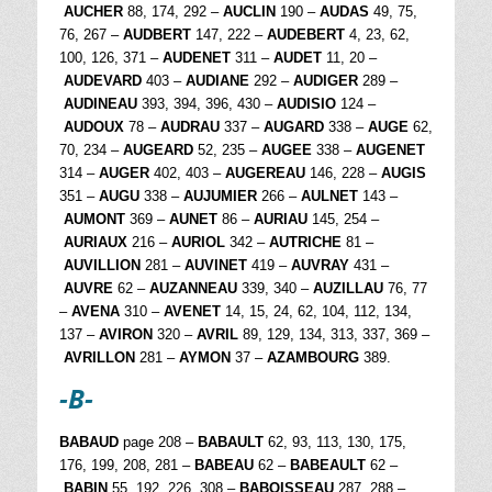
AUCHER
88, 174, 292 –
AUCLIN
190 –
AUDAS
49, 75,
76, 267 –
AUDBERT
147, 222 –
AUDEBERT
4, 23, 62,
100, 126, 371 –
AUDENET
311 –
AUDET
11, 20 –
AUDEVARD
403 –
AUDIANE
292 –
AUDIGER
289 –
AUDINEAU
393, 394, 396, 430 –
AUDISIO
124 –
AUDOUX
78 –
AUDRAU
337 –
AUGARD
338 –
AUGE
62,
70, 234 –
AUGEARD
52, 235 –
AUGEE
338 –
AUGENET
314 –
AUGER
402, 403 –
AUGEREAU
146, 228 –
AUGIS
351 –
AUGU
338 –
AUJUMIER
266 –
AULNET
143 –
AUMONT
369 –
AUNET
86 –
AURIAU
145, 254 –
AURIAUX
216 –
AURIOL
342 –
AUTRICHE
81 –
AUVILLION
281 –
AUVINET
419 –
AUVRAY
431 –
AUVRE
62 –
AUZANNEAU
339, 340 –
AUZILLAU
76, 77
–
AVENA
310 –
AVENET
14, 15, 24, 62, 104, 112, 134,
137 –
AVIRON
320 –
AVRIL
89, 129, 134, 313, 337, 369 –
AVRILLON
281 –
AYMON
37 –
AZAMBOURG
389.
-B-
BABAUD
page 208 –
BABAULT
62, 93, 113, 130, 175,
176, 199, 208, 281 –
BABEAU
62 –
BABEAULT
62 –
BABIN
55, 192, 226, 308 –
BABOISSEAU
287, 288 –