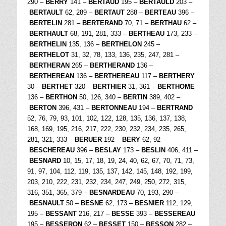
290 –
BERRY
141 –
BERTAUD
195 –
BERTAULD
203 –
BERTAULT
62, 289 –
BERTAUT
288 –
BERTEAU
396 –
BERTELIN
281 –
BERTERAND
70, 71 –
BERTHAU
62 –
BERTHAULT
68, 191, 281, 333 –
BERTHEAU
173, 233 –
BERTHELIN
135, 136 –
BERTHELON
245 –
BERTHELOT
31, 32, 78, 133, 136, 235, 247, 281 –
BERTHERAN
265 –
BERTHERAND
136 –
BERTHEREAN
136 –
BERTHEREAU
117 –
BERTHERY
30 –
BERTHET
320 –
BERTHIER
31, 361 –
BERTHOME
136 –
BERTHON
50, 126, 340 –
BERTIN
389, 402 –
BERTON
396, 431 –
BERTONNEAU
194 –
BERTRAND
52, 76, 79, 93, 101, 102, 122, 128, 135, 136, 137, 138,
168, 169, 195, 216, 217, 222, 230, 232, 234, 235, 265,
281, 321, 333 –
BERUER
192 –
BERY
62, 92 –
BESCHEREAU
396 –
BESLAY
173 –
BESLIN
406, 411 –
BESNARD
10, 15, 17, 18, 19, 24, 40, 62, 67, 70, 71, 73,
91, 97, 104, 112, 119, 135, 137, 142, 145, 148, 192, 199,
203, 210, 222, 231, 232, 234, 247, 249, 250, 272, 315,
316, 351, 365, 379 –
BESNARDEAU
70, 193, 290 –
BESNAULT
50 –
BESNE
62, 173 –
BESNIER
112, 129,
195 –
BESSANT
216, 217 –
BESSE
393 –
BESSEREAU
195 –
BESSERON
62 –
BESSET
150 –
BESSON
282 –