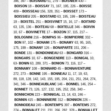
396, 397 –
BOISNARD
51, 279 –
BOISNIER
430 –
BOISON
18 –
BOISSAY
71, 167, 195, 226 –
BOISSE
409 –
BOISSEAU
156, 328, 351 –
BOISSET
173 –
BOISSIEU
205 –
BOISTARD
63, 195, 199 –
BOISTEAU
19 –
BOISTEL
251 –
BOISVINET
15, 16, 17 –
BOITARD
63, 135, 136 –
BOITEAU
68 –
BOITELLE
346 –
BOIVIN
10, 67 –
BOIVINETTE
17 –
BOIZON
37, 115, 217 –
BOLOGNINI
216 –
BOMPAS
96 –
BOMPIERRE
332 –
BON
97, 102 –
BONAMI
175 –
BONAMY
63, 95, 165,
175, 199 –
BONANY
126 –
BONAPARTE
151, 206 –
BONDE
131 –
BONDONNEAU
63 –
BONGARD
316 –
BONGARS
10, 67 –
BONGENDRE
113 –
BONIGAL
10,
63-
BONIN
63, 289, 371 –
BONION
73, 116, 117 –
BONNAMY
108 –
BONNARD
45 –
BONNAVENTURE
272, 273 –
BONNE
195 –
BONNEAU
11, 17, 19, 63,
89, 118, 128, 142, 143, 155, 195, 204, 211, 251, 264, 274,
341, 346 –
BONNEAUBLANC
146 –
BONNEL
146, 254 –
BONNET
73, 126, 127, 132, 195, 252, 258, 340 –
BONNICHON
223 –
BONNIGAL
13, 14, 63, 246 –
BONNIN
415 –
BONNINIERE
312 –
BONNION
226 –
BONNODEAU
245 –
BONTEMPS
397 –
BONTEMS
272,
274 –
BONVALET
211, 231, 266, 282, 378 –
BONVALLET