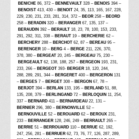
BENICHE
86, 372 –
BENNEVAULT
328 –
BENOIS
394 –
BENOIST
413, 430 –
BENOIT
24, 35, 113, 165, 167, 228,
229, 230, 231, 233, 281, 314, 372 –
BEOR
258 –
BEORD
258 –
BERADIN
320 –
BERANGER
67, 135, 137 –
BERAUDIN
392 –
BERAULT
18, 23, 78, 100, 153, 233,
291, 292, 311, 338 –
BERAUT
19 –
BERCHERIE
62 –
BERCHERY
288 –
BERCHOT
62, 87 –
BEREAU
95 –
BERENGER
10 –
BERG
4 –
BERGE
211, 226, 370,
378, 380 –
BERGEAT
20, 245 –
BERGEAU
75, 230 –
BERGEAULT
62, 138, 188, 257 –
BERGEON
193, 231,
233, 266 –
BERGEOT
393-
BERGER
18, 120, 244,
288, 289, 291, 344 –
BERGERET
400 –
BERGERON
131
–
BERGES
7 –
BERGET
308 –
BERGON
67, 78 –
BERJOT
394 –
BERLAN
133, 195 –
BERLAND
51, 88,
135, 208, 379 –
BERLINGAND
72 –
BERLOQUIN
11, 254,
337 –
BERNARD
411 –
BERNARDEAU
22, 131 –
BERNIER
296, 380 –
BERNONVILLE
52 –
BERNOUVILLE
52 –
BEROUARD
62 –
BEROUX
231,
233 –
BERRANGER
128, 246, 249 –
BERRAULT
265 –
BERRIE
51 –
BERROUARD
110 –
BERRUE
62, 192,
247, 256, 281 –
BERRUER
62, 73, 76, 77, 126, 287, 289,