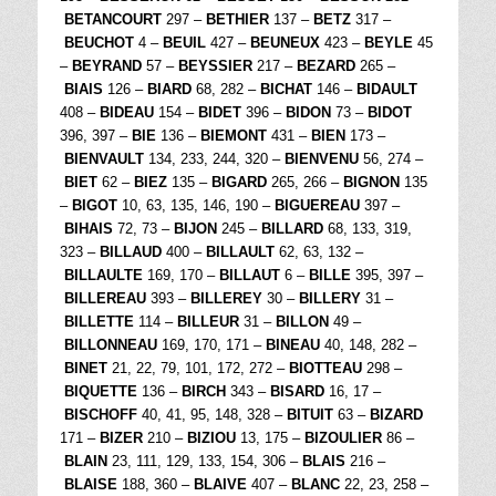
BETANCOURT
297 –
BETHIER
137 –
BETZ
317 –
BEUCHOT
4 –
BEUIL
427 –
BEUNEUX
423 –
BEYLE
45
–
BEYRAND
57 –
BEYSSIER
217 –
BEZARD
265 –
BIAIS
126 –
BIARD
68, 282 –
BICHAT
146 –
BIDAULT
408 –
BIDEAU
154 –
BIDET
396 –
BIDON
73 –
BIDOT
396, 397 –
BIE
136 –
BIEMONT
431 –
BIEN
173 –
BIENVAULT
134, 233, 244, 320 –
BIENVENU
56, 274 –
BIET
62 –
BIEZ
135 –
BIGARD
265, 266 –
BIGNON
135
–
BIGOT
10, 63, 135, 146, 190 –
BIGUEREAU
397 –
BIHAIS
72, 73 –
BIJON
245 –
BILLARD
68, 133, 319,
323 –
BILLAUD
400 –
BILLAULT
62, 63, 132 –
BILLAULTE
169, 170 –
BILLAUT
6 –
BILLE
395, 397 –
BILLEREAU
393 –
BILLEREY
30 –
BILLERY
31 –
BILLETTE
114 –
BILLEUR
31 –
BILLON
49 –
BILLONNEAU
169, 170, 171 –
BINEAU
40, 148, 282 –
BINET
21, 22, 79, 101, 172, 272 –
BIOTTEAU
298 –
BIQUETTE
136 –
BIRCH
343 –
BISARD
16, 17 –
BISCHOFF
40, 41, 95, 148, 328 –
BITUIT
63 –
BIZARD
171 –
BIZER
210 –
BIZIOU
13, 175 –
BIZOULIER
86 –
BLAIN
23, 111, 129, 133, 154, 306 –
BLAIS
216 –
BLAISE
188, 360 –
BLAIVE
407 –
BLANC
22, 23, 258 –