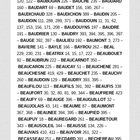
120, 122 –
BAUBOUAN
226 –
BAUCHE
235 –
BAUDARD
160 –
BAUDART
69 –
BAUDET
156, 190, 267 –
BAUDICHAUD
328 –
BAUDICHON
389 –
BAUDIN
205 –
BAUDOIN
111, 288, 289, 371 –
BAUDOUIN
11, 31, 62,
137, 153, 156, 171, 208 –
BAUDOUYNS
197 –
BAUDRE
191 –
BAUDRIER
130 –
BAUDRY
393, 394, 395, 396, 397
–
BAUGE
392, 397 –
BAULIEU
192 –
BAUMONT
3, 273 –
BAVIERE
141 –
BAYLE
166 –
BAYROU
262 –
BEAL
229, 230, 231 –
BEATRIX
14, 15, 17, 222 –
BEAUBOUET
92 –
BEAUBRUN
222 –
BEAUCARNOT
350 –
BEAUCARON
225 –
BEAUCAY
51 –
BEAUCHENE
281 –
BEAUCHESNE
419, 429 –
BEAUCHET
235 –
BEAUCHY
260 –
BEAUDOIN
129 –
BEAUDRY
393, 395 –
BEAUFILOU
113 –
BEAUFILS
391, 392 –
BEAUFIS
338
–
BEAUFORT
30, 32, 80, 81, 99, 344 –
BEAUFRERE
423
–
BEAUFY
69 –
BEAUGE
396 –
BEAUGUILLOT
32 –
BEAUJOLAIS
43, 141 –
BEAUME
87 –
BEAUMONT
367, 368 –
BEAUNEE
394, 395 –
BEAUPIED
395 –
BEAUPUY
18 –
BEAUREGARD
261 –
BEAURETOUR
343 –
BEAUSOLEIL
344 –
BEAUSSE
134, 226 –
BEAUVAIS
410, 411 –
BEAUVOIR
261, 322 –
BECASSEAU
251 –
BECDARD
391 –
BECHEREAU
395