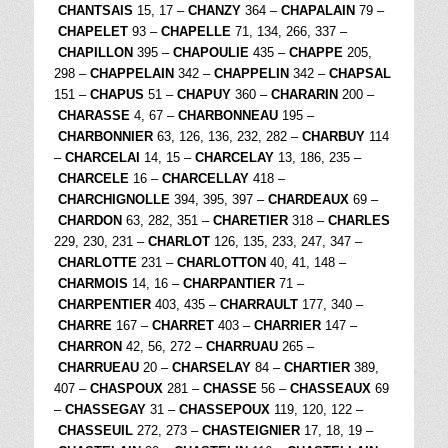
CHANTSAIS
15, 17 –
CHANZY
364 –
CHAPALAIN
79 –
CHAPELET
93 –
CHAPELLE
71, 134, 266, 337 –
CHAPILLON
395 –
CHAPOULIE
435 –
CHAPPE
205,
298 –
CHAPPELAIN
342 –
CHAPPELIN
342 –
CHAPSAL
151 –
CHAPUS
51 –
CHAPUY
360 –
CHARARIN
200 –
CHARASSE
4, 67 –
CHARBONNEAU
195 –
CHARBONNIER
63, 126, 136, 232, 282 –
CHARBUY
114
–
CHARCELAI
14, 15 –
CHARCELAY
13, 186, 235 –
CHARCELE
16 –
CHARCELLAY
418 –
CHARCHIGNOLLE
394, 395, 397 –
CHARDEAUX
69 –
CHARDON
63, 282, 351 –
CHARETIER
318 –
CHARLES
229, 230, 231 –
CHARLOT
126, 135, 233, 247, 347 –
CHARLOTTE
231 –
CHARLOTTON
40, 41, 148 –
CHARMOIS
14, 16 –
CHARPANTIER
71 –
CHARPENTIER
403, 435 –
CHARRAULT
177, 340 –
CHARRE
167 –
CHARRET
403 –
CHARRIER
147 –
CHARRON
42, 56, 272 –
CHARRUAU
265 –
CHARRUEAU
20 –
CHARSELAY
84 –
CHARTIER
389,
407 –
CHASPOUX
281 –
CHASSE
56 –
CHASSEAUX
69
–
CHASSEGAY
31 –
CHASSEPOUX
119, 120, 122 –
CHASSEUIL
272, 273 –
CHASTEIGNIER
17, 18, 19 –