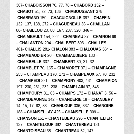
367-
CHABOISSON
76, 77, 78 –
CHABORD
132 –
CHABOT
51, 72, 73, 136 –
CHABOUSSANT
379 –
CHABRAND
150 –
CHACUIGNOLLE
397 –
CHAFFIN
132, 137, 138, 272 –
CHAGUENEAU
36 –
CHAILLAN
86-
CHAILLOU
20, 88, 167, 237, 320, 346 –
CHAIMBAULT
154, 222 –
CHAINEAU
37 –
CHAINON
69
–
CHALANTON
204 –
CHALBERT
393 –
CHALLES
401-
CHALLIS
281-
CHALON
383 –
CHALOUAS
384 –
CHAMBAUDIER
20 –
CHAMBAUDIERE
130 –
CHAMBELLE
337 –
CHAMBERT
30, 31, 32 –
CHAMBLET
70, 165 –
CHAMORET
371 –
CHAMPAGNE
253 – CHAMPEAU 170, 171 –
CHAMPEAUX
67, 70, 231
–
CHAMPEDI
321 –
CHAMPIGNY
403, 431 –
CHAMPION
197, 230, 231, 232, 238 –
CHAMPLAIN
97, 345 –
CHAMPOURY
31, 63 –
CHAMPS
172 –
CHANAT
3, 56 –
CHANDEAUNNE
142 –
CHANDERIE
18 –
CHANDERY
14, 15, 17, 82, 83 –
CHANLOUP
336, 337 –
CHANOINE
188 –
CHANSELLAY
425 –
CHANSELLE
399 –
CHANSON
151 –
CHANTEBEAU
296 –
CHANTELIER
137 –
CHANTELOUP
392 –
CHANTEREAU
131 –
CHANTOISEAU
38 –
CHANTREAU
52, 147 –