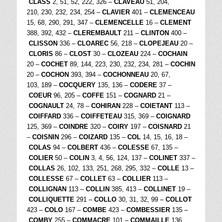
CLASS
2, 51, 52, 222, 326 –
CLAVEAU
51, 204,
210, 230, 232, 234, 254 –
CLAVIER
401 –
CLEMENCEAU
15, 68, 290, 291, 347 –
CLEMENCELLE
16 –
CLEMENT
388, 392, 432 –
CLEREMBAULT
211 –
CLINTON
400 –
CLISSON
336 –
CLOAREC
56, 218 –
CLOPEJEAU
20 –
CLORIS
86 –
CLOST
30 –
CLOZEAU
224 –
COCHAIN
20 –
COCHET
89, 144, 223, 230, 232, 234, 281 –
COCHIN
20 –
COCHON
393, 394 –
COCHONNEAU
20, 67,
103, 189 –
COCQUERY
135, 136 –
CODERE
37 –
COEUR
96, 205 –
COFFE
151 –
COGNARD
21 –
COGNAULT
24, 78 –
COHIRAN
228 –
COIETANT
113 –
COIFFARD
336 –
COIFFETEAU
315, 369 –
COIGNARD
125, 369 –
COINDRE
320 –
COIRY
197 –
COISNARD
21
–
COISNIN
296 –
COIZARD
135 –
COL
14, 15, 16, 18 –
COLAS
94 –
COLBERT
436 –
COLESSE
67, 135 –
COLIER
50 –
COLIN
3, 4, 56, 124, 137 –
COLINET
337 –
COLLAS
26, 102, 133, 251, 268, 295, 332 –
COLLE
13 –
COLLESSE
67 –
COLLET
63 –
COLLIER
113 –
COLLIGNAN
113 –
COLLIN
385, 413 –
COLLINET
19 –
COLLIQUETTE
291 –
COLLO
30, 31, 32, 99 –
COLLOT
423 –
COLO
167 –
COMBE
423 –
COMBESSIER
135 –
COMBY
255 –
COMMACRE
101 –
COMMAILLE
136,