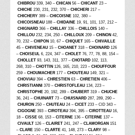
CHIBROU
339, 340 –
CHICAN
56 –
CHICANT
23 –
CHICHE
230, 231, 232, 370 –
CHICHERI
217 –
CHICHERY
389 –
CHICOISNE
102, 380 –
CHICOISNEAU
188 –
CHIDAINE
19, 91, 101, 137, 212 –
CHIGNARD
366 –
CHILLAY
336 –
CHILLOIS
140 –
CHILLOU
232, 234, 250 –
CHILLOUX
209 –
CHINON
42,
70, 232 –
CHIPON
10, 67 –
CHIQUET
165 –
CHIVAILLE
45 –
CHIVENEAU
15 –
CHOANET
318 –
CHOINARD
126
–
CHOISEUL
6, 224, 347 –
CHOLET
76, 77, 78, 88, 154 –
CHOLLET
93, 143, 311, 377 –
CHOTARD
102, 113,
268, 310 –
CHOTTIN
126, 165, 210, 223 –
CHOUFFOUR
259 –
CHOUMACHER
177 –
CHOUTEAU
149, 321 –
CHOVIAU
394 –
CHRESTIEN
63 –
CHRETIEN
406 –
CHRISTIANNI
370 –
CHRISTOFLEAU
134, 223 –
CHRISTOPHE
20, 192, 289 –
CHUBERT
319 –
CHUCHE
36, 241 –
CHUINART
73 –
CHUISNARD
287, 289, 290 –
CHURON
250 –
CHUTEAU
24 –
CICET
233 – CID 343 –
CIGOGNE
393 –
CIROTEAU
394, 395 –
CIROTTEAU
16,
18 –
CISSE
68, 153 –
CITERNE
136 –
CITERNE
137 –
CIVAULT
126 –
CLAIRET
241, 247 –
CLAMORGAN
151
–
CLARE
150 –
CLARTE
41, 148, 273 –
CLARY
98 –