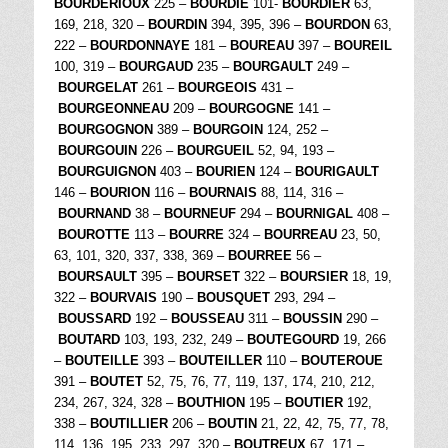
BOURDERIOUX
225 –
BOURDIE
101-
BOURDIER
63,
169, 218, 320 –
BOURDIN
394, 395, 396 –
BOURDON
63,
222 –
BOURDONNAYE
181 –
BOUREAU
397 –
BOUREIL
100, 319 –
BOURGAUD
235 –
BOURGAULT
249 –
BOURGELAT
261 –
BOURGEOIS
431 –
BOURGEONNEAU
209 –
BOURGOGNE
141 –
BOURGOGNON
389 –
BOURGOIN
124, 252 –
BOURGOUIN
226 –
BOURGUEIL
52, 94, 193 –
BOURGUIGNON
403 –
BOURIEN
124 –
BOURIGAULT
146 –
BOURION
116 –
BOURNAIS
88, 114, 316 –
BOURNAND
38 –
BOURNEUF
294 –
BOURNIGAL
408 –
BOUROTTE
113 –
BOURRE
324 –
BOURREAU
23, 50,
63, 101, 320, 337, 338, 369 –
BOURREE
56 –
BOURSAULT
395 –
BOURSET
322 –
BOURSIER
18, 19,
322 –
BOURVAIS
190 –
BOUSQUET
293, 294 –
BOUSSARD
192 –
BOUSSEAU
311 –
BOUSSIN
290 –
BOUTARD
103, 193, 232, 249 –
BOUTEGOURD
19, 266
–
BOUTEILLE
393 –
BOUTEILLER
110 –
BOUTEROUE
391 –
BOUTET
52, 75, 76, 77, 119, 137, 174, 210, 212,
234, 267, 324, 328 –
BOUTHION
195 –
BOUTIER
192,
338 –
BOUTILLIER
206 –
BOUTIN
21, 22, 42, 75, 77, 78,
114, 136, 195, 233, 297, 320 –
BOUTREUX
67, 171 –