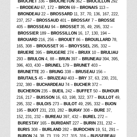
BROCHET
336 –
BROCHETON
362 –
BROCILLON
292
–
BRODEAU
67, 172 –
BRON
69 –
BRONAIS
113 –
BRONDEAU
22 –
BROSSARD
11, 37, 70, 136, 167, 222,
237, 257 –
BROSSAUD
401 –
BROSSAY
7 –
BROSSE
405 –
BROSSEAU
94 –
BROSSET
35, 49, 295, 332 –
BROSSIER
189 –
BROSSILLON
16, 17, 130, 194 –
BROUARD
216, 256 –
BROUET
86 –
BROUILLARD
78,
165, 308 –
BROUSSET
96 –
BROYSSEL
295, 332 –
BRUERE
395 –
BRUGERE
274 –
BRUIX
10 –
BRULIAU
293 –
BRULON
4, 88 –
BRUN
397 –
BRUNEAU
394, 395,
396, 403, 430 –
BRUNEL
179 –
BRUNET
403 –
BRUNETTE
20 –
BRUNG
338 –
BRUSEAU
156 –
BRUTAILS
45 –
BRUZEAU
403 –
BRY
37, 63, 230, 231,
232, 380 –
BUCHARDEAU
74 –
BUCHER
372 –
BUCHERON
235 –
BUEIL
242 –
BUFFET
50 –
BUHOUR
216, 217 –
BUISSON
16, 63, 198, 322, 377 –
BULLOT
49,
295, 332 –
BULOIS
273 –
BULOT
49, 295, 332 –
BUON
195 –
BUOT
231, 233, 282 –
BURAY
308 –
BURE
37,
152, 231, 232 –
BUREAU
397, 432 –
BUREL
272 –
BURESTAY
165 –
BURIDANT
227 –
BURIN
231, 232 –
BURIS
308 –
BURLAND
282 –
BUROCHIN
19, 51, 291 –
BURON
24, 38, 73, 119, 217, 315, 316 –
BUSSEREAU