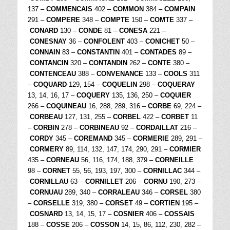
137 –
COMMENCAIS
402 –
COMMON
384 –
COMPAIN
291 –
COMPERE
348 –
COMPTE
150 –
COMTE
337 –
CONARD
130 –
CONDE
81 –
CONESA
221 –
CONESNAY
36 –
CONFOLENT
403 –
CONICHET
50 –
CONNAIN
83 –
CONSTANTIN
401 –
CONTADES
89 –
CONTANCIN
320 –
CONTANDIN
262 –
CONTE
380 –
CONTENCEAU
388 –
CONVENANCE
133 –
COOLS
311
–
COQUARD
129, 154 –
COQUELIN
298 –
COQUERAY
13, 14, 16, 17 –
COQUERY
135, 136, 250 –
COQUIER
266 –
COQUINEAU
16, 288, 289, 316 –
CORBE
69, 224 –
CORBEAU
127, 131, 255 –
CORBEL
422 –
CORBET
11
–
CORBIN
278 –
CORBINEAU
92 –
CORDAILLAT
216 –
CORDY
345 –
COREMAND
345 –
CORMERIE
289, 291 –
CORMERY
89, 114, 132, 147, 174, 290, 291 –
CORMIER
435 –
CORNEAU
56, 116, 174, 188, 379 –
CORNEILLE
98 –
CORNET
55, 56, 193, 197, 300 –
CORNILLAC
344 –
CORNILLAU
63 –
CORNILLET
206 –
CORNU
190, 273 –
CORNUAU
289, 340 –
CORRALEAU
346 –
CORSEL
380
–
CORSELLE
319, 380 –
CORSET
49 –
CORTIEN
195 –
COSNARD
13, 14, 15, 17 –
COSNIER
406 –
COSSAIS
188 –
COSSE
206 –
COSSON
14, 15, 86, 112, 230, 282 –