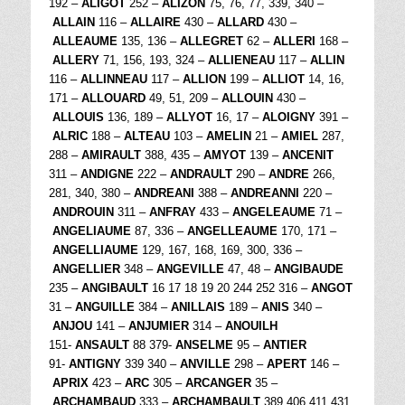
192 –
ALIGOT
252 –
ALIZON
75, 76, 77, 339, 340 –
ALLAIN
116 –
ALLAIRE
430 –
ALLARD
430 –
ALLEAUME
135, 136 –
ALLEGRET
62 –
ALLERI
168 –
ALLERY
71, 156, 193, 324 –
ALLIENEAU
117 –
ALLIN
116 –
ALLINNEAU
117 –
ALLION
199 –
ALLIOT
14, 16,
171 –
ALLOUARD
49, 51, 209 –
ALLOUIN
430 –
ALLOUIS
136, 189 –
ALLYOT
16, 17 –
ALOIGNY
391 –
ALRIC
188 –
ALTEAU
103 –
AMELIN
21 –
AMIEL
287,
288 –
AMIRAULT
388, 435 –
AMYOT
139 –
ANCENIT
311 –
ANDIGNE
222 –
ANDRAULT
290 –
ANDRE
266,
281, 340, 380 –
ANDREANI
388 –
ANDREANNI
220 –
ANDROUIN
311 –
ANFRAY
433 –
ANGELEAUME
71 –
ANGELIAUME
87, 336 –
ANGELLEAUME
170, 171 –
ANGELLIAUME
129, 167, 168, 169, 300, 336 –
ANGELLIER
348 –
ANGEVILLE
47, 48 –
ANGIBAUDE
235 –
ANGIBAULT
16 17 18 19 20 244 252 316 –
ANGOT
31 –
ANGUILLE
384 –
ANILLAIS
189 –
ANIS
340 –
ANJOU
141 –
ANJUMIER
314 –
ANOUILH
151-
ANSAULT
88 379-
ANSELME
95 –
ANTIER
91-
ANTIGNY
339 340 –
ANVILLE
298 –
APERT
146 –
APRIX
423 –
ARC
305 –
ARCANGER
35 –
ARCHAMBAUD
333 –
ARCHAMBAULT
389 406 411 431