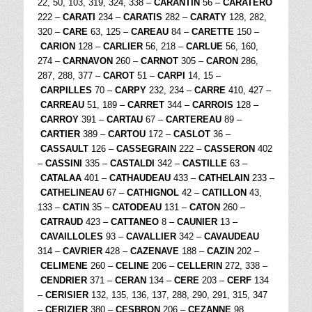
22, 50, 103, 319, 324, 338 –
CARANTIN
56 –
CARATERO
222 –
CARATI
234 –
CARATIS
282 –
CARATY
128, 282,
320 –
CARE
63, 125 –
CAREAU
84 –
CARETTE
150 –
CARION
128 –
CARLIER
56, 218 –
CARLUE
56, 160,
274 –
CARNAVON
260 –
CARNOT
305 –
CARON
286,
287, 288, 377 –
CAROT
51 –
CARPI
14, 15 –
CARPILLES
70 –
CARPY
232, 234 –
CARRE
410, 427 –
CARREAU
51, 189 –
CARRET
344 –
CARROIS
128 –
CARROY
391 –
CARTAU
67 –
CARTEREAU
89 –
CARTIER
389 –
CARTOU
172 –
CASLOT
36 –
CASSAULT
126 –
CASSEGRAIN
222 –
CASSERON
402
–
CASSINI
335 –
CASTALDI
342 –
CASTILLE
63 –
CATALAA
401 –
CATHAUDEAU
433 –
CATHELAIN
233 –
CATHELINEAU
67 –
CATHIGNOL
42 –
CATILLON
43,
133 –
CATIN
35 –
CATODEAU
131 –
CATON
260 –
CATRAUD
423 –
CATTANEO
8 –
CAUNIER
13 –
CAVAILLOLES
93 –
CAVALLIER
342 –
CAVAUDEAU
314 –
CAVRIER
428 –
CAZENAVE
188 –
CAZIN
202 –
CELIMENE
260 –
CELINE
206 –
CELLERIN
272, 338 –
CENDRIER
371 –
CERAN
134 –
CERE
203 –
CERF
134
–
CERISIER
132, 135, 136, 137, 288, 290, 291, 315, 347
–
CERIZIER
380 –
CESBRON
206 –
CEZANNE
98,