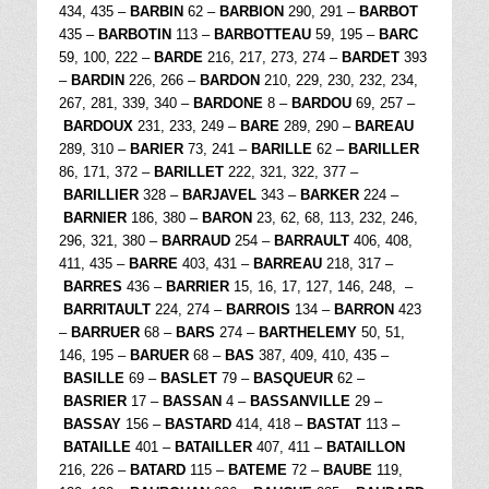
434, 435 –
BARBIN
62 –
BARBION
290, 291 –
BARBOT
435 –
BARBOTIN
113 –
BARBOTTEAU
59, 195 –
BARC
59, 100, 222 –
BARDE
216, 217, 273, 274 –
BARDET
393
–
BARDIN
226, 266 –
BARDON
210, 229, 230, 232, 234,
267, 281, 339, 340 –
BARDONE
8 –
BARDOU
69, 257 –
BARDOUX
231, 233, 249 –
BARE
289, 290 –
BAREAU
289, 310 –
BARIER
73, 241 –
BARILLE
62 –
BARILLER
86, 171, 372 –
BARILLET
222, 321, 322, 377 –
BARILLIER
328 –
BARJAVEL
343 –
BARKER
224 –
BARNIER
186, 380 –
BARON
23, 62, 68, 113, 232, 246,
296, 321, 380 –
BARRAUD
254 –
BARRAULT
406, 408,
411, 435 –
BARRE
403, 431 –
BARREAU
218, 317 –
BARRES
436 –
BARRIER
15, 16, 17, 127, 146, 248, –
BARRITAULT
224, 274 –
BARROIS
134 –
BARRON
423
–
BARRUER
68 –
BARS
274 –
BARTHELEMY
50, 51,
146, 195 –
BARUER
68 –
BAS
387, 409, 410, 435 –
BASILLE
69 –
BASLET
79 –
BASQUEUR
62 –
BASRIER
17 –
BASSAN
4 –
BASSANVILLE
29 –
BASSAY
156 –
BASTARD
414, 418 –
BASTAT
113 –
BATAILLE
401 –
BATAILLER
407, 411 –
BATAILLON
216, 226 –
BATARD
115 –
BATEME
72 –
BAUBE
119,