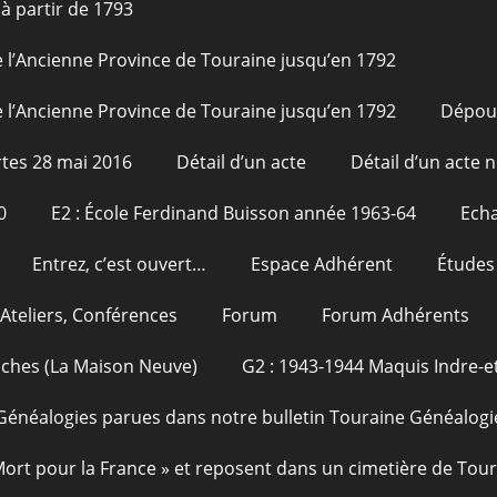
à partir de 1793
 l’Ancienne Province de Touraine jusqu’en 1792
 l’Ancienne Province de Touraine jusqu’en 1792
Dépou
tes 28 mai 2016
Détail d’un acte
Détail d’un acte n
0
E2 : École Ferdinand Buisson année 1963-64
Echa
Entrez, c’est ouvert…
Espace Adhérent
Études
Ateliers, Conférences
Forum
Forum Adhérents
oches (La Maison Neuve)
G2 : 1943-1944 Maquis Indre-et
Généalogies parues dans notre bulletin Touraine Généalogi
 Mort pour la France » et reposent dans un cimetière de Tou