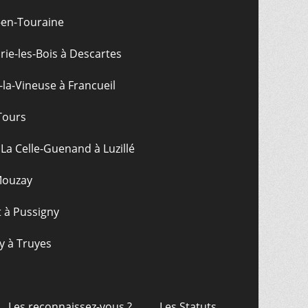
-en-Touraine
ie-les-Bois à Descartes
-la-Vineuse à Francueil
Tours
La Celle-Guenand à Luzillé
 Mouzay
t à Pussigny
y à Truyes
Les reconnaissez-vous ?
Les Statuts