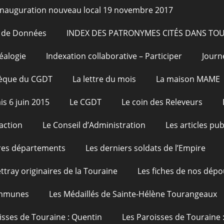
Inauguration nouveau local 19 novembre 2017
e de Données
INDEX DES PATRONYMES CITÉS DANS TO
éalogie
Indexation collaborative – Participer
Journ
hèque du CGDT
La lettre du mois
La maison MAME
is 6 juin 2015
Le CGDT
Le coin des Releveurs
action
Le Conseil d’Administration
Les articles pu
res départements
Les derniers soldats de l’Empire
ttray originaires de la Touraine
Les fiches de nos dépo
ommunes
Les Médaillés de Sainte-Hélène Tourangeaux
isses de Touraine : Quentin
Les Paroisses de Touraine 