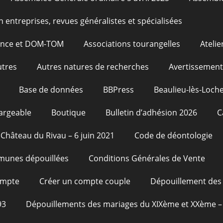
n entreprises, revues généralistes et spécialisées
rance et DOM-TOM
Associations tourangelles
Atelie
utres
Autres natures de recherches
Avertissement
Base de données
BBPress
Beaulieu-lès-Loche
argeable
Boutique
Bulletin d’adhésion 2026
C
Château du Rivau – 6 juin 2021
Code de déontologie
unes dépouillées
Conditions Générales de Vente
ompte
Créer un compte couple
Dépouillement des 
93
Dépouillements des mariages du XIXème et XXème – 