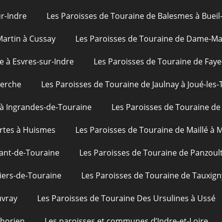
ur-Indre
Les Paroisses de Touraine de Balesmes à Bueil
Martin à Cussay
Les Paroisses de Touraine de Dame-Mar
e à Esvres-sur-Indre
Les Paroisses de Touraine de Faye
uerche
Les Paroisses de Touraine de Jaulnay à Joué-les-
 à Ingrandes-de-Touraine
Les Paroisses de Touraine de 
rtes à Huismes
Les Paroisses de Touraine de Maillé à
ant-de-Touraine
Les Paroisses de Touraine de Panzoul
iers-de-Touraine
Les Paroisses de Touraine de Tauxign
uvray
Les Paroisses de Touraine Des Ursulines à Ussé
phorien
Les paroisses et communes d’Indre-et-Loire