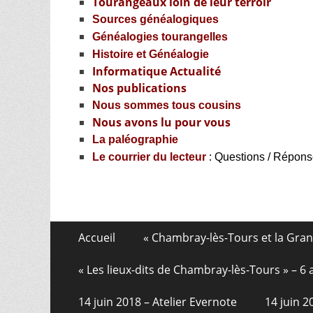
Tourangeaux loin de leur terroir
Sources généalogiques
Généalogies tourangelles
Histoire et Généalogie
Informatique Actualité
Nos publications
Nous sommes tous cousins
Nous avons lu pour vous
La paléographie
Le courrier du lecteur
: Questions / Répon
Aller
Menu
Accueil
« Chambray-lès-Tours et la Gra
au
de
contenu
« Les lieux-dits de Chambray-lès-Tours » – 
pied
14 juin 2018 – Atelier Evernote
14 juin 
de