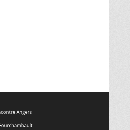
ncontre Angers
 Fourchambault