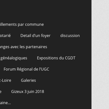
illements par commune
otarié
Detail d’un foyer
discussion
nges avec les partenaires
 généalogiques
Expositions du CGDT
Forum Régional de l’UGC
-Loire
Galeries
e
Gizeux 3 juin 2018
raine…