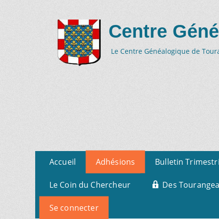
Centre Géné
Le Centre Généalogique de Tourai
Aller
Menu
Accueil
Adhésions
Bulletin Trimestr
au
primaire
contenu
Le Coin du Chercheur
Des Tourangeau
Se connecter