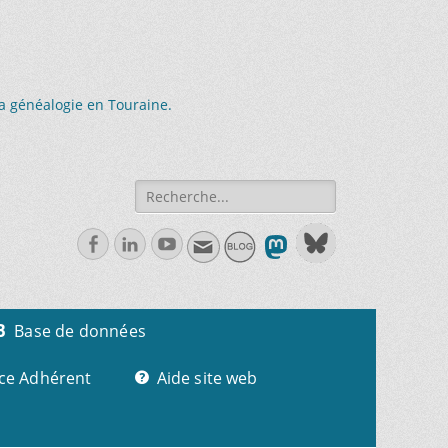
la généalogie en Touraine.
Recherche
de:
Facebook
Linkedln
Youtube
Base de données
ce Adhérent
Aide site web