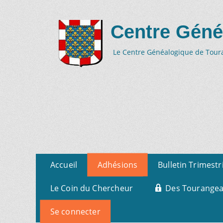
Centre Géné
Le Centre Généalogique de Tourai
Aller
Menu
Accueil
Adhésions
Bulletin Trimestr
au
primaire
contenu
Le Coin du Chercheur
Des Tourangeau
Se connecter