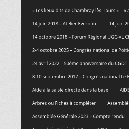
au
de
contenu
« Les lieux-dits de Chambray-lès-Tours » – 
pied
14 juin 2018 – Atelier Evernote
14 juin 
de
page
14 octobre 2018 – Forum Régional UGC-VL 
2-4 octobre 2025 – Congrès national de Poiti
24 avril 2022 – 50ème anniversaire du CGDT
8-10 septembre 2017 – Congrès national Le 
Aide à la saisie directe dans la base
AID
Arbres ou Fiches à compléter
Assemblée
Assemblée Générale 2023 – Compte rendu