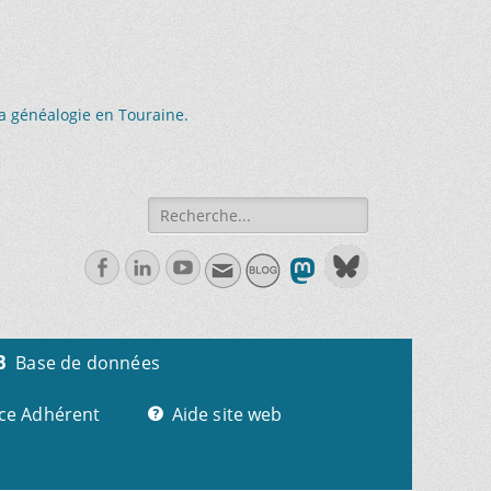
la généalogie en Touraine.
Recherche
de:
Facebook
Linkedln
Youtube
Base de données
ce Adhérent
Aide site web