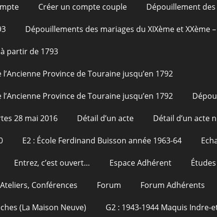
ompte
Créer un compte couple
Dépouillement des 
93
Dépouillements des mariages du XIXème et XXème – 
à partir de 1793
 l’Ancienne Province de Touraine jusqu’en 1792
 l’Ancienne Province de Touraine jusqu’en 1792
Dépou
tes 28 mai 2016
Détail d’un acte
Détail d’un acte n
0
E2 : École Ferdinand Buisson année 1963-64
Echa
Entrez, c’est ouvert…
Espace Adhérent
Études
Ateliers, Conférences
Forum
Forum Adhérents
oches (La Maison Neuve)
G2 : 1943-1944 Maquis Indre-et