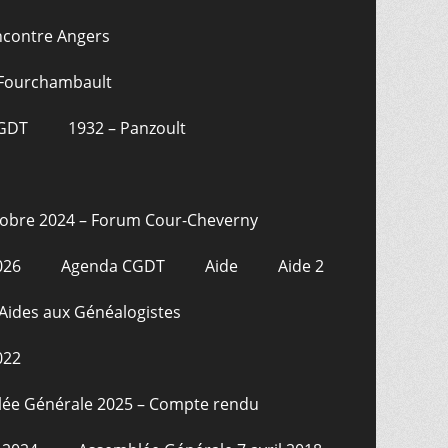
ncontre Angers
 Fourchambault
CGDT
1932 – Panzoult
tobre 2024 – Forum Cour-Cheverny
026
Agenda CGDT
Aide
Aide 2
Aides aux Généalogistes
022
ée Générale 2025 – Compte rendu