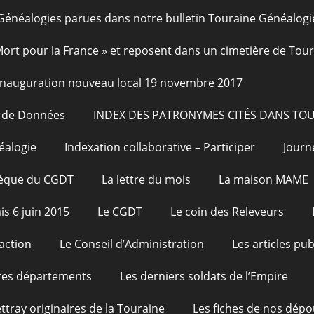
Généalogies parues dans notre bulletin Touraine Généalogi
 Mort pour la France » et reposent dans un cimetière de Tou
Inauguration nouveau local 19 novembre 2017
e de Données
INDEX DES PATRONYMES CITÉS DANS TO
éalogie
Indexation collaborative – Participer
Journ
hèque du CGDT
La lettre du mois
La maison MAME
is 6 juin 2015
Le CGDT
Le coin des Releveurs
action
Le Conseil d’Administration
Les articles pu
res départements
Les derniers soldats de l’Empire
ttray originaires de la Touraine
Les fiches de nos dépo