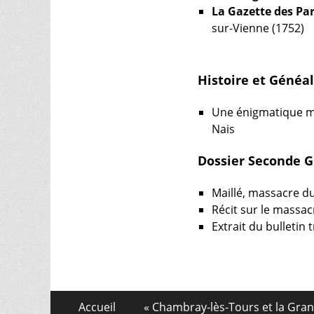
La Gazette des Pa
sur-Vienne (1752)
Histoire et Généa
Une énigmatique ma
Nais
Dossier Seconde G
Maillé, massacre d
Récit sur le massa
Extrait du bulletin
Aller
Menu
Accueil
« Chambray-lès-Tours et la Gra