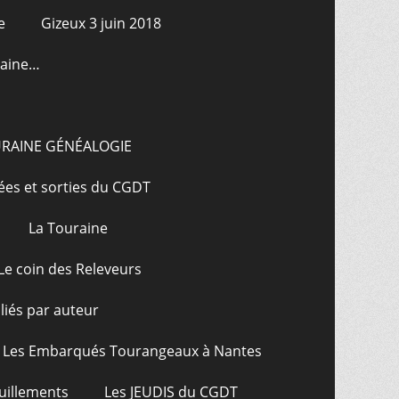
e
Gizeux 3 juin 2018
raine…
URAINE GÉNÉALOGIE
ées et sorties du CGDT
La Touraine
Le coin des Releveurs
bliés par auteur
Les Embarqués Tourangeaux à Nantes
uillements
Les JEUDIS du CGDT