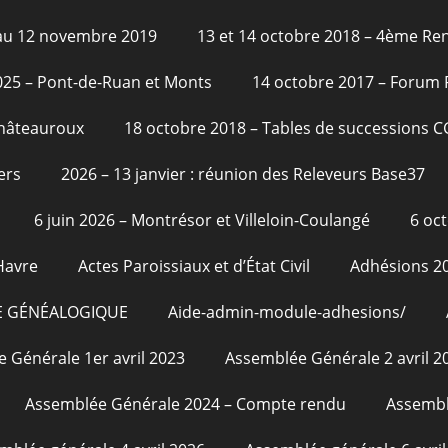
6 au 12 novembre 2019
13 et 14 octobre 2018 – 4ème Re
2025 – Pont-de-Ruan et Monts
14 octobre 2017 – Forum
Châteauroux
18 octobre 2018 – Tables de successions 
ers
2026 – 13 janvier : réunion des Releveurs Base37
6 juin 2026 – Montrésor et Villeloin-Coulangé
6 oc
Havre
Actes Paroissiaux et d’État Civil
Adhésions 2
E GÉNÉALOGIQUE
Aide-admin-module-adhesions/
 Générale 1er avril 2023
Assemblée Générale 2 avril 2
Assemblée Générale 2024 – Compte rendu
Assembl