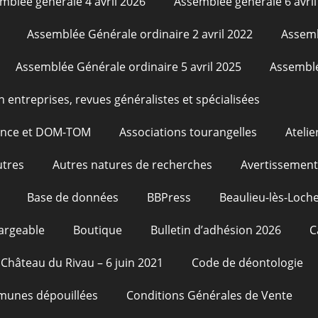
mblée générale 4 avril 2026
Assemblée générale 6 avril
Assemblée Générale ordinaire 2 avril 2022
Assemb
Assemblée Générale ordinaire 5 avril 2025
Assemblé
n entreprises, revues généralistes et spécialisées
rance et DOM-TOM
Associations tourangelles
Atelie
utres
Autres natures de recherches
Avertissement
Base de données
BBPress
Beaulieu-lès-Loche
argeable
Boutique
Bulletin d’adhésion 2026
C
Château du Rivau – 6 juin 2021
Code de déontologie
unes dépouillées
Conditions Générales de Vente