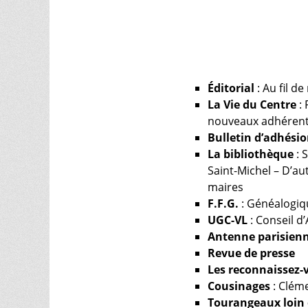
Éditorial
: Au fil d
La Vie du Centre
: 
nouveaux adhéren
Bulletin d’adhési
La bibliothèque
: 
Saint-Michel – D’au
maires
F.F.G.
: Généalogiq
UGC-VL
: Conseil d
Antenne parisien
Revue de presse
Les reconnaissez-
Cousinages
: Clém
Tourangeaux loin d