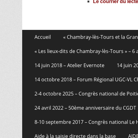
Le courrier du lect
Aller
Menu
Accueil
« Chambray-lès-Tours et la Gra
au
de
contenu
« Les lieux-dits de Chambray-lès-Tours » – 
pied
14 juin 2018 – Atelier Evernote
14 juin 
de
page
14 octobre 2018 – Forum Régional UGC-VL 
2-4 octobre 2025 – Congrès national de Poiti
24 avril 2022 – 50ème anniversaire du CGDT
8-10 septembre 2017 – Congrès national Le 
Aide à la saisie directe dans la base
AID