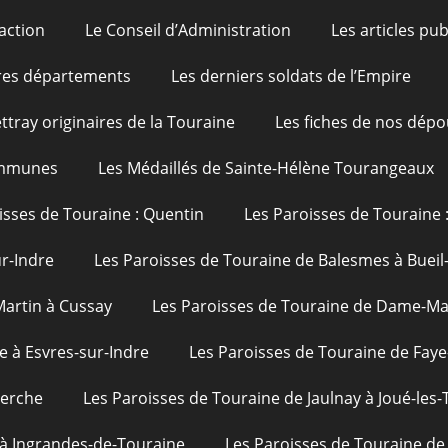
action
Le Conseil d’Administration
Les articles pu
res départements
Les derniers soldats de l’Empire
ttray originaires de la Touraine
Les fiches de nos dépo
ommunes
Les Médaillés de Sainte-Hélène Tourangeaux
isses de Touraine : Quentin
Les Paroisses de Touraine 
ur-Indre
Les Paroisses de Touraine de Balesmes à Bueil
Martin à Cussay
Les Paroisses de Touraine de Dame-Mar
e à Esvres-sur-Indre
Les Paroisses de Touraine de Faye
uerche
Les Paroisses de Touraine de Jaulnay à Joué-les-
 à Ingrandes-de-Touraine
Les Paroisses de Touraine de 