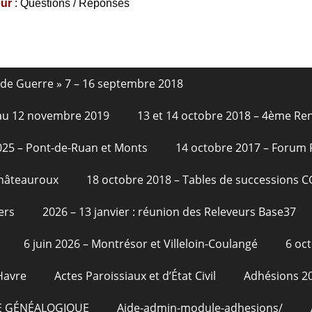
eur
: Questions / Réponses
nde Guerre » 7 – 16 septembre 2018
6 au 12 novembre 2019
13 et 14 octobre 2018 – 4ème Re
2025 – Pont-de-Ruan et Monts
14 octobre 2017 – Forum
Châteauroux
18 octobre 2018 – Tables de successions 
ers
2026 – 13 janvier : réunion des Releveurs Base37
6 juin 2026 – Montrésor et Villeloin-Coulangé
6 oc
Havre
Actes Paroissiaux et d’État Civil
Adhésions 2
E GÉNÉALOGIQUE
Aide-admin-module-adhesions/