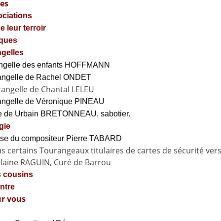
ves
ociations
 leur terroir
iques
gelles
angelle des enfants HOFFMANN
angelle de Rachel ONDET
angelle de Chantal LELEU
angelle de Véronique PINEAU
 de Urbain BRETONNEAU, sabotier.
gie
aise du compositeur Pierre TABARD
 certains Tourangeaux titulaires de cartes de sécurité ver
laine RAGUIN, Curé de Barrou
 cousins
ntre
ur vous