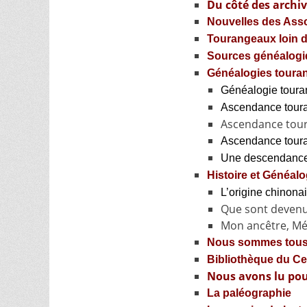
Du côté des archi
Nouvelles des Ass
Tourangeaux loin de
Sources généalog
Généalogies touran
Généalogie tour
Ascendance tour
Ascendance tour
Ascendance tour
Une descendance
Histoire et Généalo
L’origine chinon
Que sont devenus
Mon ancêtre, Mé
Nous sommes tous
Bibliothèque du Ce
Nous avons lu po
La paléographie