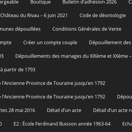
argeable
Boutique
Bulletin d’adhésion 2026
C
Château du Rivau – 6 juin 2021
Code de déontologie
unes dépouillées
Conditions Générales de Vente
ompte
Créer un compte couple
Dépouillement des 
93
Dépouillements des mariages du XIXème et XXème – 
à partir de 1793
 l’Ancienne Province de Touraine jusqu’en 1792
 l’Ancienne Province de Touraine jusqu’en 1792
Dépou
tes 28 mai 2016
Détail d’un acte
Détail d’un acte n
0
E2 : École Ferdinand Buisson année 1963-64
Echa