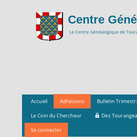
Centre Géné
Le Centre Généalogique de Tourai
Aller
Menu
Accueil
Adhésions
Bulletin Trimestr
au
primaire
contenu
Le Coin du Chercheur
Des Tourangeau
Se connecter