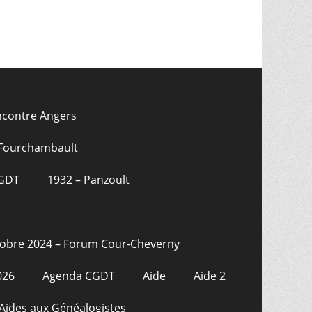
ncontre Angers
 Fourchambault
CGDT
1932 – Panzoult
tobre 2024 – Forum Cour-Cheverny
026
Agenda CGDT
Aide
Aide 2
Aides aux Généalogistes