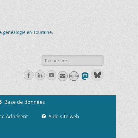
la généalogie en Touraine.
Recherche
de:
Facebook
Linkedln
Youtube
Base de données
ce Adhérent
Aide site web