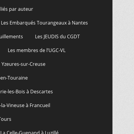
bliés par auteur
Les Embarqués Tourangeaux à Nantes
uillements
Les JEUDIS du CGDT
Les membres de l’UGC-VL
: Yzeures-sur-Creuse
-en-Touraine
ie-les-Bois à Descartes
-la-Vineuse à Francueil
Tours
La Celle-Guenand à Luzillé