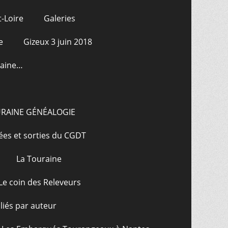
-Loire
Galeries
e
Gizeux 3 juin 2018
raine…
URAINE GÉNÉALOGIE
ées et sorties du CGDT
La Touraine
Le coin des Releveurs
bliés par auteur