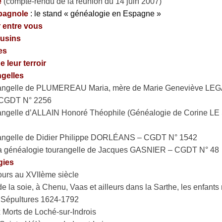
e
(compte-rendu de la réunion du 14 juin 2007)
spagnole
: le stand « généalogie en Espagne »
 entre vous
usins
es
 leur terroir
gelles
angelle de PLUMEREAU Maria, mère de Marie Geneviève LE
GDT N° 2256
angelle d’ALLAIN Honoré Théophile (Généalogie de Corine
angelle de Didier Philippe DORLÉANS – CGDT N° 1542
a généalogie tourangelle de Jacques GASNIER – CGDT N° 48
gies
ours au XVIIème siècle
 de la soie, à Chenu, Vaas et ailleurs dans la Sarthe, les enfant
: Sépultures 1624-1792
Morts de Loché-sur-Indrois