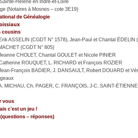
Sainte-Hélène en Indre-et-Loire
age (Notaires à Mosnes – cote 3E19)
tional de Généalogie
oissiaux
 cousins
Erik ASSELIN (CGDT N° 1578), Jean-Paul et Chantal ÉDELIN 
ia MACHET (CGDT N° 805)
 Jeanne CHOLET, Chantal GOULET et Nicole PINIER
 Catherine ROUQUET, L. RICHARD et François ROZIER
 Jean-François BADIER, J. DANSAULT, Robert DOUARD et V
ngeaux
 A. MICHAU, Ch. PAGER, C. FRANÇOIS, J-C. SAINT-ÉTIENNE,
r vous
is c’est un jeu !
 (questions – réponses)