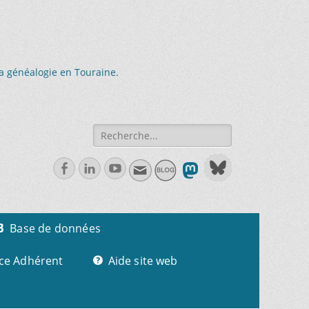
la généalogie en Touraine.
Recherche
de:
Facebook
Linkedln
Youtube
Base de données
ce Adhérent
Aide site web