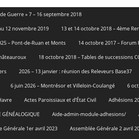
nde Guerre » 7 – 16 septembre 2018
6 au 12 novembre 2019
13 et 14 octobre 2018 – 4ème Re
2025 – Pont-de-Ruan et Monts
14 octobre 2017 – Forum
Châteauroux
18 octobre 2018 – Tables de successions 
ers
2026 – 13 janvier : réunion des Releveurs Base37
6 juin 2026 – Montrésor et Villeloin-Coulangé
6 oc
Havre
Actes Paroissiaux et d’État Civil
Adhésions 2
E GÉNÉALOGIQUE
Aide-admin-module-adhesions/
 Générale 1er avril 2023
Assemblée Générale 2 avril 2