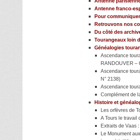
Antenne parisienn
Antenne franco-e
Pour communiquer
Retrouvons nos co
Du côté des archiv
Tourangeaux loin de
Généalogies touran
Ascendance tour
RANDOUVER – C
Ascendance tour
N° 2138)
Ascendance tour
Complément de l
Histoire et généalo
Les orfèvres de T
A Tours le travail
Extraits de Vaas 
Le Monument aux 