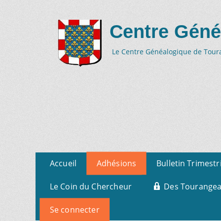
Centre Géné
Le Centre Généalogique de Tourai
Aller
Menu
Accueil
Adhésions
Bulletin Trimestr
au
primaire
contenu
Le Coin du Chercheur
Des Tourangeau
Se connecter