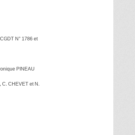
(CGDT N° 1786 et
éronique PINEAU
 C. CHEVET et N.