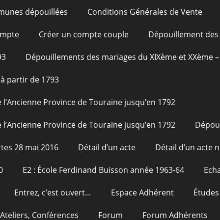
unes dépouillées
Conditions Générales de Vente
ompte
Créer un compte couple
Dépouillement des 
93
Dépouillements des mariages du XIXème et XXème – 
à partir de 1793
 l’Ancienne Province de Touraine jusqu’en 1792
 l’Ancienne Province de Touraine jusqu’en 1792
Dépou
tes 28 mai 2016
Détail d’un acte
Détail d’un acte n
0
E2 : École Ferdinand Buisson année 1963-64
Echa
Entrez, c’est ouvert…
Espace Adhérent
Études
Ateliers, Conférences
Forum
Forum Adhérents