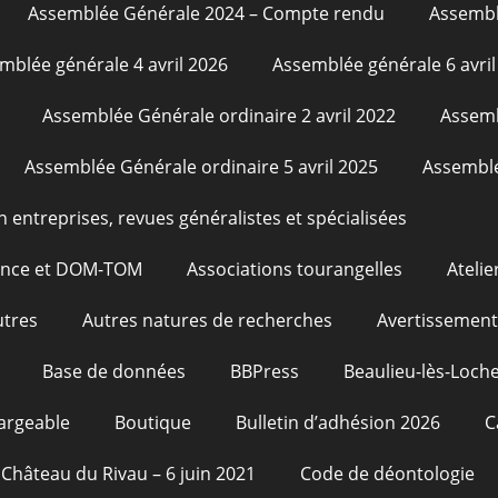
Assemblée Générale 2024 – Compte rendu
Assembl
mblée générale 4 avril 2026
Assemblée générale 6 avril
Assemblée Générale ordinaire 2 avril 2022
Assemb
Assemblée Générale ordinaire 5 avril 2025
Assemblé
n entreprises, revues généralistes et spécialisées
rance et DOM-TOM
Associations tourangelles
Atelie
utres
Autres natures de recherches
Avertissement
Base de données
BBPress
Beaulieu-lès-Loche
argeable
Boutique
Bulletin d’adhésion 2026
C
Château du Rivau – 6 juin 2021
Code de déontologie