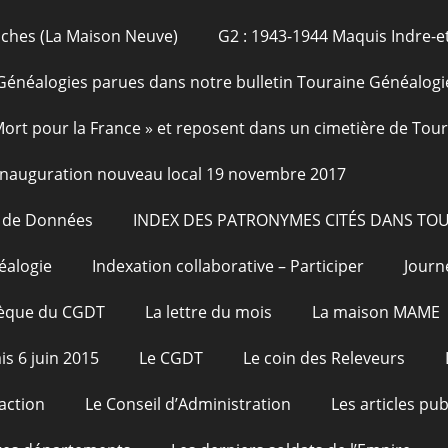
oches (La Maison Neuve)
G2 : 1943-1944 Maquis Indre-et
Généalogies parues dans notre bulletin Touraine Généalogi
 Mort pour la France » et reposent dans un cimetière de Tou
Inauguration nouveau local 19 novembre 2017
e de Données
INDEX DES PATRONYMES CITÉS DANS TO
éalogie
Indexation collaborative – Participer
Journ
hèque du CGDT
La lettre du mois
La maison MAME
is 6 juin 2015
Le CGDT
Le coin des Releveurs
action
Le Conseil d’Administration
Les articles pu