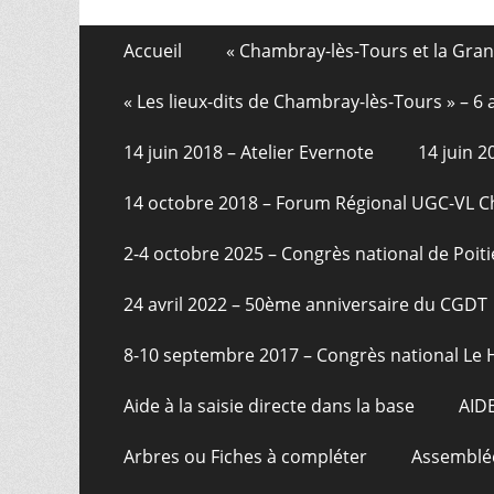
Aller
Menu
Accueil
« Chambray-lès-Tours et la Gra
au
de
contenu
« Les lieux-dits de Chambray-lès-Tours » – 
pied
14 juin 2018 – Atelier Evernote
14 juin 
de
page
14 octobre 2018 – Forum Régional UGC-VL 
2-4 octobre 2025 – Congrès national de Poiti
24 avril 2022 – 50ème anniversaire du CGDT
8-10 septembre 2017 – Congrès national Le 
Aide à la saisie directe dans la base
AID
Arbres ou Fiches à compléter
Assemblée