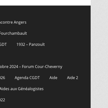
ncontre Angers
 Fourchambault
CGDT
1932 – Panzoult
tobre 2024 – Forum Cour-Cheverny
026
Agenda CGDT
Aide
Aide 2
Aides aux Généalogistes
022