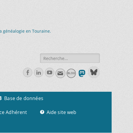
la généalogie en Touraine.
Recherche
de:
Facebook
Linkedln
Youtube
Base de données
ce Adhérent
Aide site web