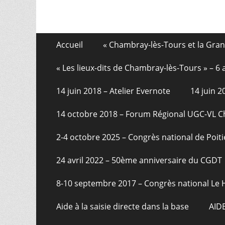
Aller
Menu
Accueil
« Chambray-lès-Tours et la Gra
au
de
contenu
« Les lieux-dits de Chambray-lès-Tours » – 
pied
14 juin 2018 – Atelier Evernote
14 juin 
de
page
14 octobre 2018 – Forum Régional UGC-VL 
2-4 octobre 2025 – Congrès national de Poiti
24 avril 2022 – 50ème anniversaire du CGDT
8-10 septembre 2017 – Congrès national Le 
Aide à la saisie directe dans la base
AID