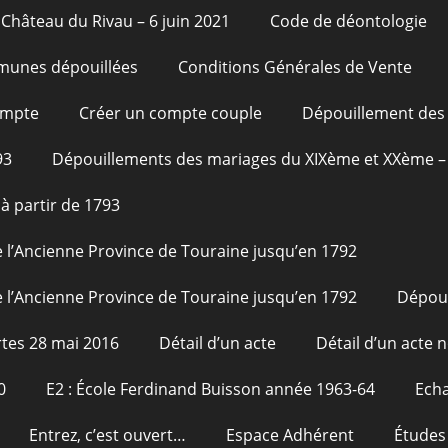
Château du Rivau – 6 juin 2021
Code de déontologie
unes dépouillées
Conditions Générales de Vente
ompte
Créer un compte couple
Dépouillement des 
93
Dépouillements des mariages du XIXème et XXème – 
à partir de 1793
 l’Ancienne Province de Touraine jusqu’en 1792
 l’Ancienne Province de Touraine jusqu’en 1792
Dépou
tes 28 mai 2016
Détail d’un acte
Détail d’un acte n
0
E2 : École Ferdinand Buisson année 1963-64
Echa
Entrez, c’est ouvert…
Espace Adhérent
Études