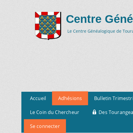
Centre Géné
Le Centre Généalogique de Tourai
Aller
Menu
Accueil
Adhésions
Bulletin Trimestr
au
primaire
contenu
Le Coin du Chercheur
Des Tourangeau
Se connecter