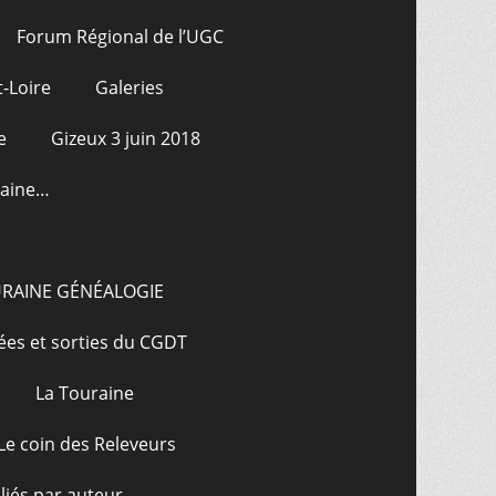
Forum Régional de l’UGC
-Loire
Galeries
e
Gizeux 3 juin 2018
raine…
URAINE GÉNÉALOGIE
ées et sorties du CGDT
La Touraine
Le coin des Releveurs
bliés par auteur