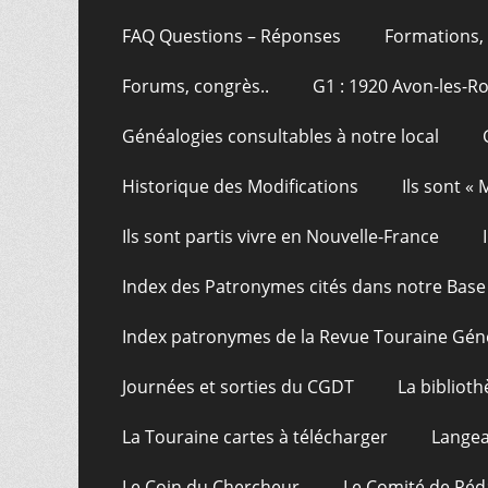
FAQ Questions – Réponses
Formations, 
Forums, congrès..
G1 : 1920 Avon-les-R
Généalogies consultables à notre local
Historique des Modifications
Ils sont «
Ils sont partis vivre en Nouvelle-France
Index des Patronymes cités dans notre Bas
Index patronymes de la Revue Touraine Gén
Journées et sorties du CGDT
La bibliot
La Touraine cartes à télécharger
Langea
Le Coin du Chercheur
Le Comité de Réd