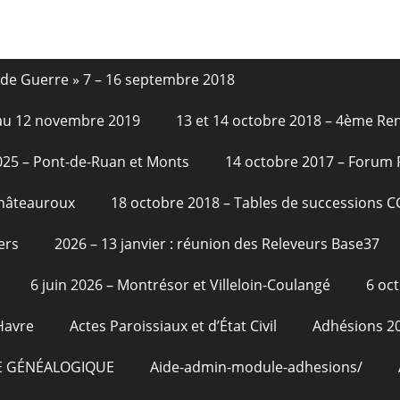
nde Guerre » 7 – 16 septembre 2018
6 au 12 novembre 2019
13 et 14 octobre 2018 – 4ème Re
2025 – Pont-de-Ruan et Monts
14 octobre 2017 – Forum
Châteauroux
18 octobre 2018 – Tables de successions 
ers
2026 – 13 janvier : réunion des Releveurs Base37
6 juin 2026 – Montrésor et Villeloin-Coulangé
6 oc
Havre
Actes Paroissiaux et d’État Civil
Adhésions 2
E GÉNÉALOGIQUE
Aide-admin-module-adhesions/