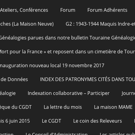
Ateliers, Conférences
Forum
Forum Adhérents
oches (La Maison Neuve)
G2 : 1943-1944 Maquis Indre-et
Généalogies parues dans notre bulletin Touraine Généalogi
 Mort pour la France » et reposent dans un cimetière de Tou
Inauguration nouveau local 19 novembre 2017
e de Données
INDEX DES PATRONYMES CITÉS DANS TO
éalogie
Indexation collaborative – Participer
Journ
hèque du CGDT
La lettre du mois
La maison MAME
is 6 juin 2015
Le CGDT
Le coin des Releveurs
action
Le Conseil d’Administration
Les articles pu