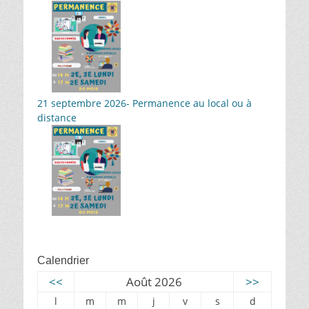
21 septembre 2026- Permanence au local ou à
distance
Calendrier
<<
Août 2026
>>
l
m
m
j
v
s
d