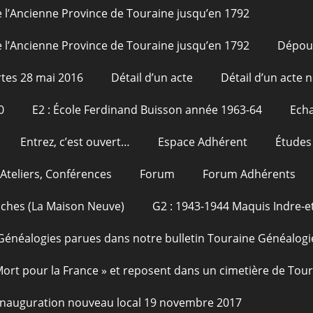
 l’Ancienne Province de Touraine jusqu’en 1792
 l’Ancienne Province de Touraine jusqu’en 1792
Dépou
tes 28 mai 2016
Détail d’un acte
Détail d’un acte n
0
E2 : École Ferdinand Buisson année 1963-64
Echa
Entrez, c’est ouvert…
Espace Adhérent
Études
Ateliers, Conférences
Forum
Forum Adhérents
oches (La Maison Neuve)
G2 : 1943-1944 Maquis Indre-et
Généalogies parues dans notre bulletin Touraine Généalogi
 Mort pour la France » et reposent dans un cimetière de Tou
Inauguration nouveau local 19 novembre 2017