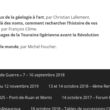
x de la géologie à l’art
, par Christian Lallement.
là des noms, comment rechercher l’histoire de vos
, par François Côme.
sages de la Touraine ligérienne avant la Révolution
 le monde
, par Michel Foucher.
nde Guerre » 7 – 16 septembre 2018
6 au 12 novembre 2019
13 et 14 octobre 2018 – 4ème Re
2025 – Pont-de-Ruan et Monts
14 octobre 2017 – Forum
Châteauroux
18 octobre 2018 – Tables de successions 