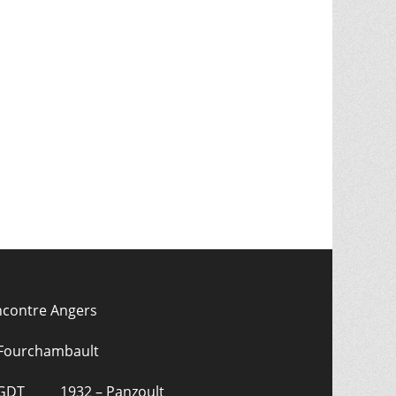
ncontre Angers
 Fourchambault
CGDT
1932 – Panzoult