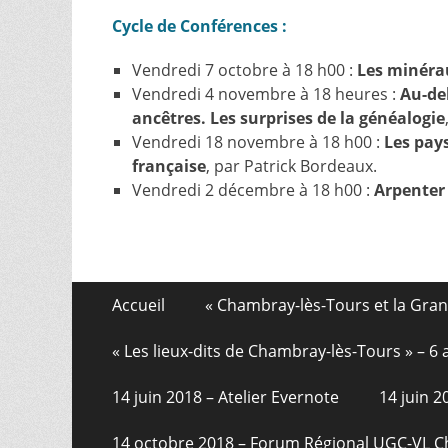
Cycle de Conférences :
Vendredi 7 octobre à 18 h00 :
Les minérau
Vendredi 4 novembre à 18 heures :
Au-de
ancêtres. Les surprises de la généalogie
Vendredi 18 novembre à 18 h00 :
Les pay
française
, par Patrick Bordeaux.
Vendredi 2 décembre à 18 h00 :
Arpenter
Aller
Menu
Accueil
« Chambray-lès-Tours et la Gra
au
de
contenu
« Les lieux-dits de Chambray-lès-Tours » – 
pied
14 juin 2018 – Atelier Evernote
14 juin 
de
page
14 octobre 2018 – Forum Régional UGC-VL 