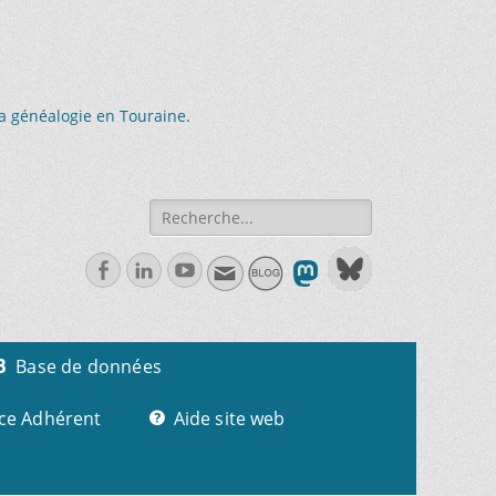
la généalogie en Touraine.
Recherche
de:
Facebook
Linkedln
Youtube
Base de données
ce Adhérent
Aide site web