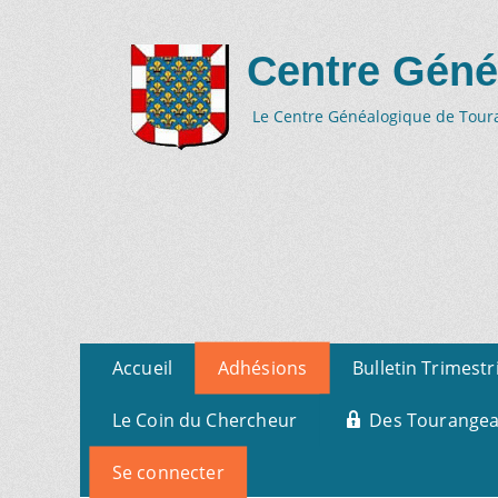
Centre Géné
Le Centre Généalogique de Tourai
Aller
Menu
Accueil
Adhésions
Bulletin Trimestr
au
primaire
contenu
Le Coin du Chercheur
Des Tourangeau
Se connecter