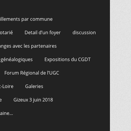
illements par commune
otarié
Detail d’un foyer
discussion
nges avec les partenaires
 généalogiques
Expositions du CGDT
Forum Régional de l’UGC
-Loire
Galeries
e
Gizeux 3 juin 2018
raine…