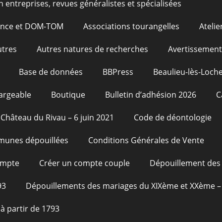
n entreprises, revues généralistes et spécialisées
rance et DOM-TOM
Associations tourangelles
Atelie
utres
Autres natures de recherches
Avertissement
Base de données
BBPress
Beaulieu-lès-Loche
argeable
Boutique
Bulletin d’adhésion 2026
C
Château du Rivau – 6 juin 2021
Code de déontologie
unes dépouillées
Conditions Générales de Vente
ompte
Créer un compte couple
Dépouillement des 
93
Dépouillements des mariages du XIXème et XXème – 
à partir de 1793