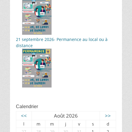
21 septembre 2026- Permanence au local ou à
distance
Calendrier
<<
Août 2026
>>
l
m
m
j
v
s
d
27
28
29
30
31
1
2