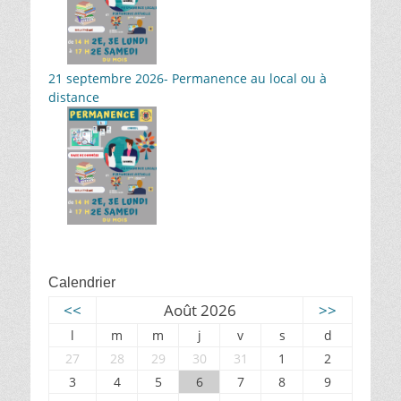
21 septembre 2026- Permanence au local ou à
distance
Calendrier
<<
Août 2026
>>
l
m
m
j
v
s
d
27
28
29
30
31
1
2
3
4
5
6
7
8
9