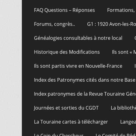
FAQ Questions – Réponses
Formations, 
Forums, congrès..
G1 : 1920 Avon-les-R
Généalogies consultables à notre local
Historique des Modifications
Ils sont «
Ils sont partis vivre en Nouvelle-France
Index des Patronymes cités dans notre Bas
Index patronymes de la Revue Touraine Gén
Journées et sorties du CGDT
La bibliot
La Touraine cartes à télécharger
Langea
Le Coin du Chercheur
Le Comité de Réd