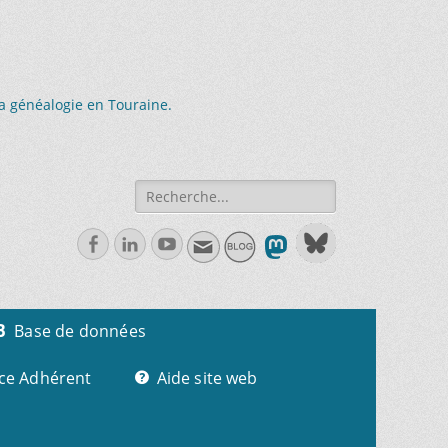
la généalogie en Touraine.
Recherche
de:
Facebook
Linkedln
Youtube
Base de données
ce Adhérent
Aide site web