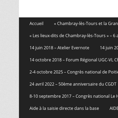
Aller
Menu
Accueil
« Chambray-lès-Tours et la Gra
au
de
contenu
« Les lieux-dits de Chambray-lès-Tours » – 
pied
14 juin 2018 – Atelier Evernote
14 juin 
de
page
14 octobre 2018 – Forum Régional UGC-VL 
2-4 octobre 2025 – Congrès national de Poiti
24 avril 2022 – 50ème anniversaire du CGDT
8-10 septembre 2017 – Congrès national Le 
Aide à la saisie directe dans la base
AID