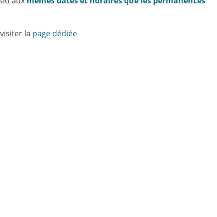
isio aux
mêmes dates et horaires que les permanences
isiter la
page dédiée