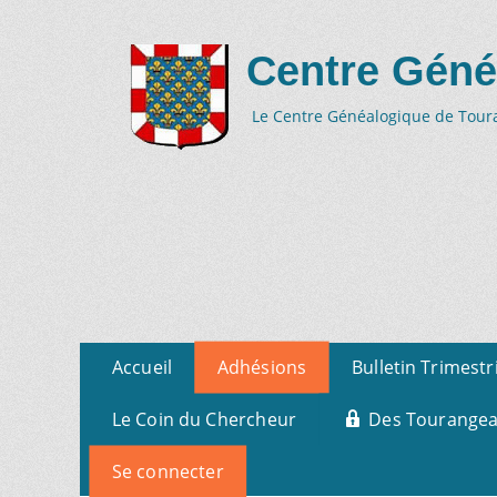
Centre Géné
Le Centre Généalogique de Tourai
Aller
Menu
Accueil
Adhésions
Bulletin Trimestr
au
primaire
contenu
Le Coin du Chercheur
Des Tourangeau
Se connecter