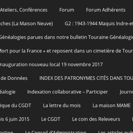
Ateliers, Conférences
Forum
Forum Adhérents
oches (La Maison Neuve)
G2 : 1943-1944 Maquis Indre-et
Généalogies parues dans notre bulletin Touraine Généalogi
 Mort pour la France » et reposent dans un cimetière de Tou
Inauguration nouveau local 19 novembre 2017
e de Données
INDEX DES PATRONYMES CITÉS DANS TO
éalogie
Indexation collaborative – Participer
Journ
hèque du CGDT
La lettre du mois
La maison MAME
is 6 juin 2015
Le CGDT
Le coin des Releveurs
action
Le Conseil d’Administration
Les articles pu