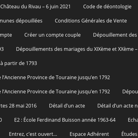
Château du Rivau – 6 juin 2021
Code de déontologie
unes dépouillées
Conditions Générales de Vente
ompte
Créer un compte couple
Dépouillement des 
93
Dépouillements des mariages du XIXème et XXème – 
à partir de 1793
 l’Ancienne Province de Touraine jusqu’en 1792
 l’Ancienne Province de Touraine jusqu’en 1792
Dépou
tes 28 mai 2016
Détail d’un acte
Détail d’un acte n
0
E2 : École Ferdinand Buisson année 1963-64
Echa
Entrez, c’est ouvert…
Espace Adhérent
Études