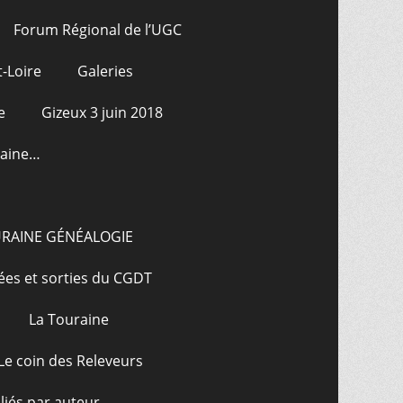
Forum Régional de l’UGC
-Loire
Galeries
e
Gizeux 3 juin 2018
raine…
URAINE GÉNÉALOGIE
ées et sorties du CGDT
La Touraine
Le coin des Releveurs
bliés par auteur