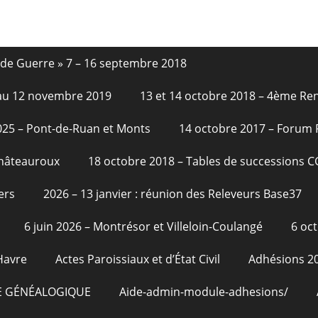
nde Guerre » 7 – 16 septembre 2018
6 au 12 novembre 2019
13 et 14 octobre 2018 – 4ème Re
2025 – Pont-de-Ruan et Monts
14 octobre 2017 – Forum
Châteauroux
18 octobre 2018 – Tables de successions 
ers
2026 – 13 janvier : réunion des Releveurs Base37
6 juin 2026 – Montrésor et Villeloin-Coulangé
6 oc
Havre
Actes Paroissiaux et d’État Civil
Adhésions 2
E GÉNÉALOGIQUE
Aide-admin-module-adhesions/