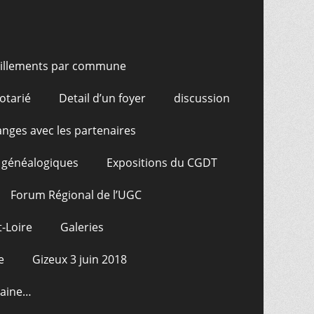
illements par commune
otarié
Detail d’un foyer
discussion
nges avec les partenaires
 généalogiques
Expositions du CGDT
Forum Régional de l’UGC
-Loire
Galeries
e
Gizeux 3 juin 2018
raine…