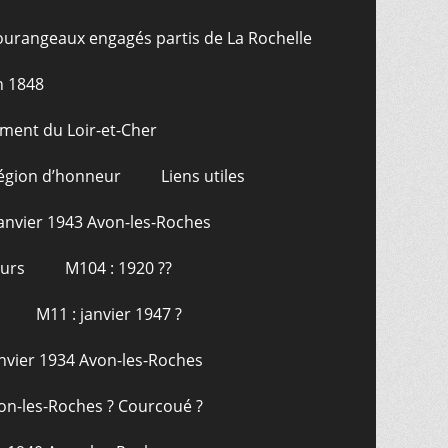
ourangeaux engagés partis de La Rochelle
n 1848
ment du Loir-et-Cher
Légion d’honneur
Liens utiles
janvier 1943 Avon-les-Roches
ours
M104 : 1920 ??
M11 : janvier 1947 ?
anvier 1934 Avon-les-Roches
on-les-Roches ? Courcoué ?