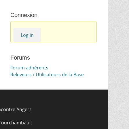
Connexion
Log in
Forums
Forum adhérents
Releveurs / Utilisateurs de la Base
ncontre Angers
 Fourchambault