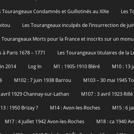
s Tourangeaux Condamnés et Guillotinés au XIXe
Les T
oitou
Les Tourangeaux inculpés de l’insurrection de jui
 Tourangeaux Morts pour la France et inscrits sur un monu
s à Paris 1678 – 1771
Les Tourangeaux titulaires de la 
uin 2014
Log In
M1 : 1905-1910 Bléré
M10 : 13 
é
M102 : 7 juin 1938 Barrou
M103 – 30 mai 1945 T
 avril 1929 Channay-sur-Lathan
M107 : 3 avril 1923 Rillé
13 : 1950 Brizay ?
M14 : Avon-les-Roches
M15 : 6 j
M17 : 4 juillet 1942 Avon-les-Roches
M18 : ca 1940 Av