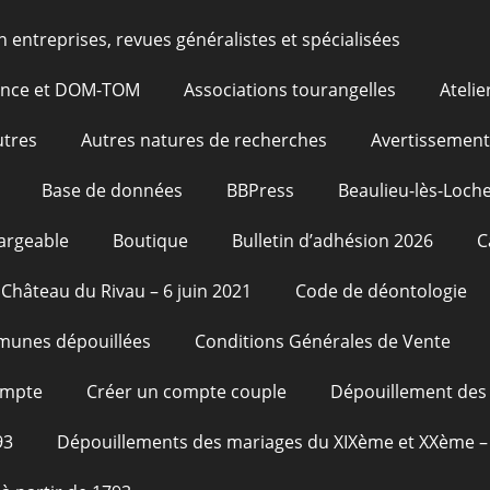
n entreprises, revues généralistes et spécialisées
rance et DOM-TOM
Associations tourangelles
Atelie
utres
Autres natures de recherches
Avertissement
Base de données
BBPress
Beaulieu-lès-Loche
argeable
Boutique
Bulletin d’adhésion 2026
C
Château du Rivau – 6 juin 2021
Code de déontologie
unes dépouillées
Conditions Générales de Vente
ompte
Créer un compte couple
Dépouillement des 
93
Dépouillements des mariages du XIXème et XXème – 