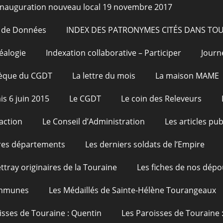
Inauguration nouveau local 19 novembre 2017
e de Données
INDEX DES PATRONYMES CITÉS DANS TO
éalogie
Indexation collaborative – Participer
Journ
hèque du CGDT
La lettre du mois
La maison MAME
is 6 juin 2015
Le CGDT
Le coin des Releveurs
action
Le Conseil d’Administration
Les articles pu
res départements
Les derniers soldats de l’Empire
ttray originaires de la Touraine
Les fiches de nos dépo
ommunes
Les Médaillés de Sainte-Hélène Tourangeaux
isses de Touraine : Quentin
Les Paroisses de Touraine 