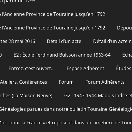
à partir de 1793
 l’Ancienne Province de Touraine jusqu’en 1792
 l’Ancienne Province de Touraine jusqu’en 1792
Dépou
tes 28 mai 2016
Détail d’un acte
Détail d’un acte n
0
E2 : École Ferdinand Buisson année 1963-64
Echa
Entrez, c’est ouvert…
Espace Adhérent
Études
Ateliers, Conférences
Forum
Forum Adhérents
oches (La Maison Neuve)
G2 : 1943-1944 Maquis Indre-et
Généalogies parues dans notre bulletin Touraine Généalogi
 Mort pour la France » et reposent dans un cimetière de Tou