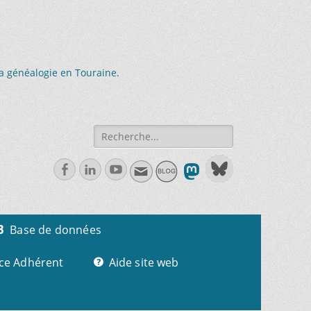
la généalogie en Touraine.
Recherche
de:
Facebook
Linkedln
Youtube
Base de données
ce Adhérent
Aide site web