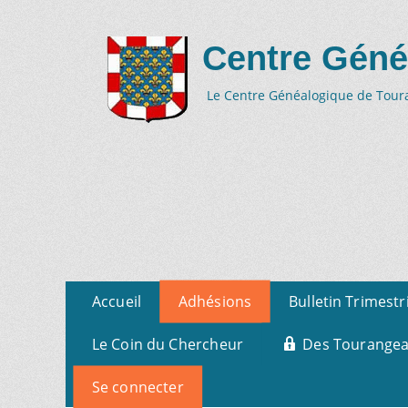
Centre Géné
Le Centre Généalogique de Tourai
Aller
Menu
Accueil
Adhésions
Bulletin Trimestr
au
primaire
contenu
Le Coin du Chercheur
Des Tourangeau
Se connecter