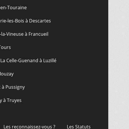
-en-Touraine
ie-les-Bois à Descartes
-la-Vineuse à Francueil
Tours
La Celle-Guenand à Luzillé
 Mouzay
t à Pussigny
y à Truyes
Les reconnaissez-vous ?
Les Statuts