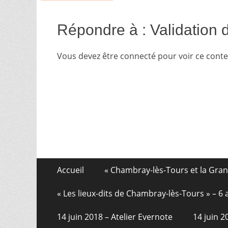
Répondre à : Validation 
Vous devez être connecté pour voir ce cont
Aller
Menu
Accueil
« Chambray-lès-Tours et la Gra
au
de
contenu
« Les lieux-dits de Chambray-lès-Tours » – 
pied
14 juin 2018 – Atelier Evernote
14 juin 
de