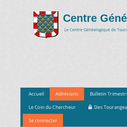
Centre Géné
Le Centre Généalogique de Tourai
Aller
Menu
Accueil
Adhésions
Bulletin Trimestr
au
primaire
contenu
Le Coin du Chercheur
Des Tourangeau
Se connecter