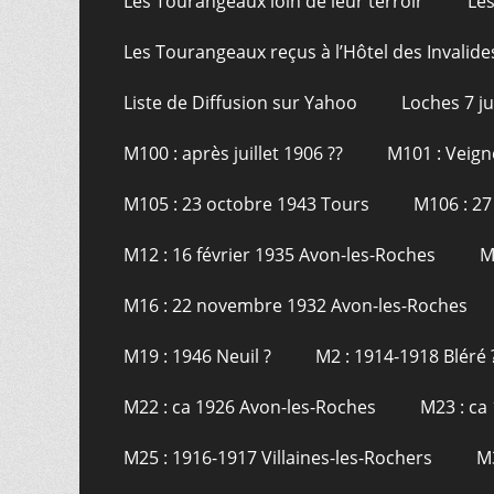
Les Tourangeaux loin de leur terroir
Les
Les Tourangeaux reçus à l’Hôtel des Invalide
Liste de Diffusion sur Yahoo
Loches 7 j
M100 : après juillet 1906 ??
M101 : Veign
M105 : 23 octobre 1943 Tours
M106 : 27
M12 : 16 février 1935 Avon-les-Roches
M
M16 : 22 novembre 1932 Avon-les-Roches
M19 : 1946 Neuil ?
M2 : 1914-1918 Bléré 
M22 : ca 1926 Avon-les-Roches
M23 : ca 
M25 : 1916-1917 Villaines-les-Rochers
M3