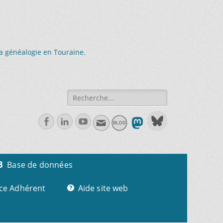
la généalogie en Touraine.
Recherche
de:
Facebook
Linkedln
Youtube
Base de données
ce Adhérent
Aide site web