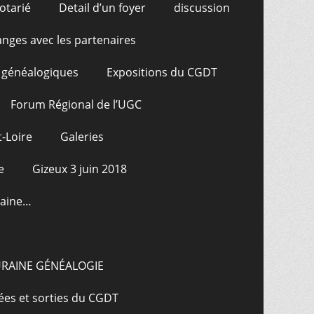
otarié
Detail d’un foyer
discussion
nges avec les partenaires
 généalogiques
Expositions du CGDT
Forum Régional de l’UGC
-Loire
Galeries
e
Gizeux 3 juin 2018
raine…
URAINE GÉNÉALOGIE
ées et sorties du CGDT