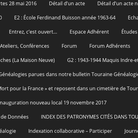
tes 28 mai 2016
Détail d’un acte
Détail d’un acte n
0
E2 : École Ferdinand Buisson année 1963-64
Echa
Entrez, c’est ouvert…
Espace Adhérent
Études
Ateliers, Conférences
Forum
Forum Adhérents
oches (La Maison Neuve)
G2 : 1943-1944 Maquis Indre-et
Généalogies parues dans notre bulletin Touraine Généalogi
 Mort pour la France » et reposent dans un cimetière de Tou
Inauguration nouveau local 19 novembre 2017
e de Données
INDEX DES PATRONYMES CITÉS DANS TO
éalogie
Indexation collaborative – Participer
Journ