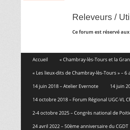
Releveurs / Uti
Ce forum est réservé aux
Aller
Menu
Accueil
« Chambray-lès-Tours et la Gra
au
de
contenu
« Les lieux-dits de Chambray-lès-Tours » – 
pied
14 juin 2018 – Atelier Evernote
14 juin 
de
page
14 octobre 2018 – Forum Régional UGC-VL 
2-4 octobre 2025 – Congrès national de Poiti
24 avril 2022 – 50ème anniversaire du CGDT