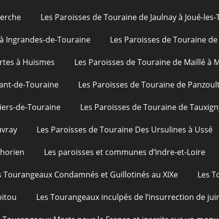
uerche
Les Paroisses de Touraine de Jaulnay à Joué-les-
 à Ingrandes-de-Touraine
Les Paroisses de Touraine de 
rtes à Huismes
Les Paroisses de Touraine de Maillé à
ant-de-Touraine
Les Paroisses de Touraine de Panzoul
iers-de-Touraine
Les Paroisses de Touraine de Tauxign
uvray
Les Paroisses de Touraine Des Ursulines à Ussé
phorien
Les paroisses et communes d’Indre-et-Loire
s Tourangeaux Condamnés et Guillotinés au XIXe
Les T
oitou
Les Tourangeaux inculpés de l’insurrection de jui