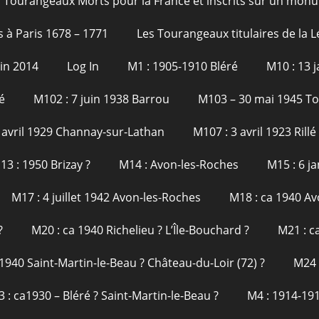
 Tourangeaux Morts pour la France et inscrits sur un monu
s à Paris 1678 – 1771
Les Tourangeaux titulaires de la 
uin 2014
Log In
M1 : 1905-1910 Bléré
M10 : 13 
é
M102 : 7 juin 1938 Barrou
M103 – 30 mai 1945 T
 avril 1929 Channay-sur-Lathan
M107 : 3 avril 1923 Rillé
13 : 1950 Brizay ?
M14 : Avon-les-Roches
M15 : 6 j
M17 : 4 juillet 1942 Avon-les-Roches
M18 : ca 1940 Av
?
M20 : ca 1940 Richelieu ? L’Île-Bouchard ?
M21 : c
1940 Saint-Martin-le-Beau ? Château-du-Loir (72) ?
M24 
 : ca1930 – Bléré ? Saint-Martin-le-Beau ?
M4 : 1914-191