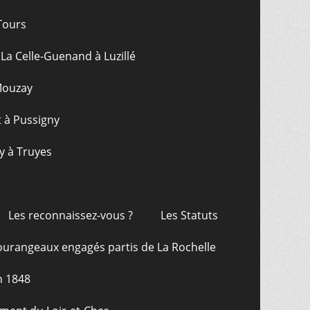
Tours
La Celle-Guenand à Luzillé
 Mouzay
t à Pussigny
y à Truyes
Les reconnaissez-vous ?
Les Statuts
ourangeaux engagés partis de La Rochelle
n 1848