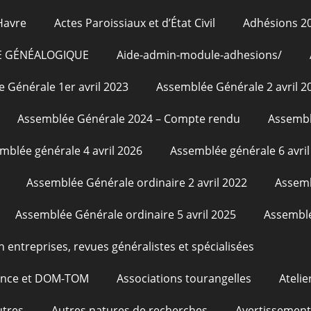
Havre
Actes Paroissiaux et d’État Civil
Adhésions 2
E GÉNÉALOGIQUE
Aide-admin-module-adhesions/
 Générale 1er avril 2023
Assemblée Générale 2 avril 2
Assemblée Générale 2024 – Compte rendu
Assembl
mblée générale 4 avril 2026
Assemblée générale 6 avril
Assemblée Générale ordinaire 2 avril 2022
Assemb
Assemblée Générale ordinaire 5 avril 2025
Assemblé
n entreprises, revues généralistes et spécialisées
rance et DOM-TOM
Associations tourangelles
Atelie
utres
Autres natures de recherches
Avertissement