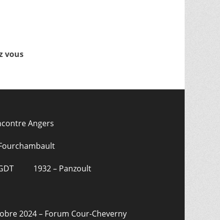
z vous
ncontre Angers
 Fourchambault
CGDT
1932 – Panzoult
tobre 2024 – Forum Cour-Cheverny