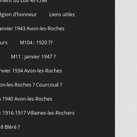
ment du Loir-et-Cher
Légion d’honneur
Liens utiles
janvier 1943 Avon-les-Roches
ours
M104 : 1920 ??
M11 : janvier 1947 ?
anvier 1934 Avon-les-Roches
on-les-Roches ? Courcoué ?
a 1940 Avon-les-Roches
: 1916-1917 Villaines-les-Rochers
8 Bléré ?