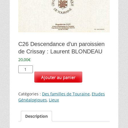
C26 Descendance d’un paroissien
de Crissay : Laurent BLONDEAU
20,00
€
quantité
de
Ajouter au panier
C26
Descendance
d'un
Catégories :
Des familles de Touraine
,
Etudes
paroissien
Généalogiques
,
Lieux
de
Crissay
:
Description
Laurent