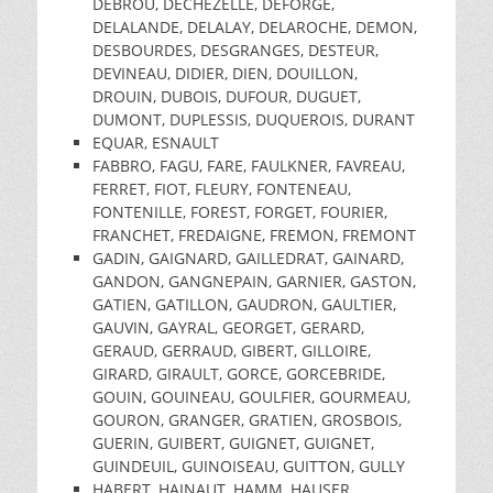
DEBROU, DECHEZELLE, DEFORGE,
DELALANDE, DELALAY, DELAROCHE, DEMON,
DESBOURDES, DESGRANGES, DESTEUR,
DEVINEAU, DIDIER, DIEN, DOUILLON,
DROUIN, DUBOIS, DUFOUR, DUGUET,
DUMONT, DUPLESSIS, DUQUEROIS, DURANT
EQUAR, ESNAULT
FABBRO, FAGU, FARE, FAULKNER, FAVREAU,
FERRET, FIOT, FLEURY, FONTENEAU,
FONTENILLE, FOREST, FORGET, FOURIER,
FRANCHET, FREDAIGNE, FREMON, FREMONT
GADIN, GAIGNARD, GAILLEDRAT, GAINARD,
GANDON, GANGNEPAIN, GARNIER, GASTON,
GATIEN, GATILLON, GAUDRON, GAULTIER,
GAUVIN, GAYRAL, GEORGET, GERARD,
GERAUD, GERRAUD, GIBERT, GILLOIRE,
GIRARD, GIRAULT, GORCE, GORCEBRIDE,
GOUIN, GOUINEAU, GOULFIER, GOURMEAU,
GOURON, GRANGER, GRATIEN, GROSBOIS,
GUERIN, GUIBERT, GUIGNET, GUIGNET,
GUINDEUIL, GUINOISEAU, GUITTON, GULLY
HABERT, HAINAUT, HAMM, HAUSER,