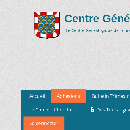
Centre Géné
Le Centre Généalogique de Tourai
Aller
Menu
Accueil
Adhésions
Bulletin Trimestr
au
primaire
contenu
Le Coin du Chercheur
Des Tourangeau
Se connecter