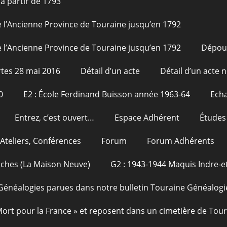
à partir de 1793
 l’Ancienne Province de Touraine jusqu’en 1792
 l’Ancienne Province de Touraine jusqu’en 1792
Dépou
tes 28 mai 2016
Détail d’un acte
Détail d’un acte n
0
E2 : École Ferdinand Buisson année 1963-64
Echa
Entrez, c’est ouvert…
Espace Adhérent
Études
Ateliers, Conférences
Forum
Forum Adhérents
oches (La Maison Neuve)
G2 : 1943-1944 Maquis Indre-et
Généalogies parues dans notre bulletin Touraine Généalogi
 Mort pour la France » et reposent dans un cimetière de Tou