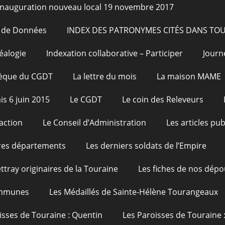
Inauguration nouveau local 19 novembre 2017
e de Données
INDEX DES PATRONYMES CITÉS DANS TO
éalogie
Indexation collaborative – Participer
Journ
hèque du CGDT
La lettre du mois
La maison MAME
is 6 juin 2015
Le CGDT
Le coin des Releveurs
action
Le Conseil d’Administration
Les articles pu
res départements
Les derniers soldats de l’Empire
ttray originaires de la Touraine
Les fiches de nos dépo
ommunes
Les Médaillés de Sainte-Hélène Tourangeaux
isses de Touraine : Quentin
Les Paroisses de Touraine 