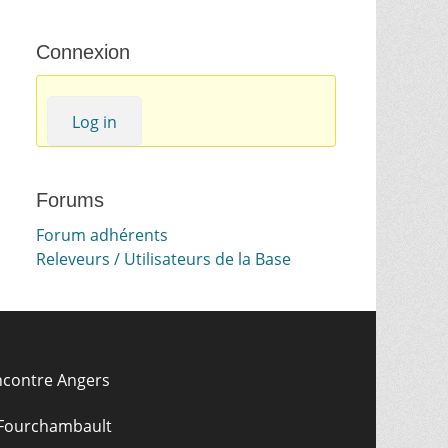
Connexion
Log in
Forums
Forum adhérents
Releveurs / Utilisateurs de la Base
ncontre Angers
 Fourchambault