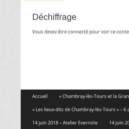
Déchiffrage
Vous devez être connecté pour voir ce cont
Aller
Menu
Accueil
« Chambray-lès-Tours et la Gra
au
de
contenu
« Les lieux-dits de Chambray-lès-Tours » – 
pied
14 juin 2018 – Atelier Evernote
14 juin 
de