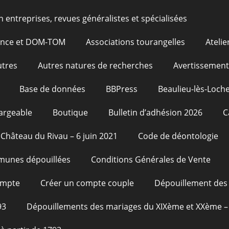
n entreprises, revues généralistes et spécialisées
rance et DOM-TOM
Associations tourangelles
Atelie
utres
Autres natures de recherches
Avertissement
Base de données
BBPress
Beaulieu-lès-Loche
argeable
Boutique
Bulletin d’adhésion 2026
C
Château du Rivau – 6 juin 2021
Code de déontologie
unes dépouillées
Conditions Générales de Vente
ompte
Créer un compte couple
Dépouillement des 
93
Dépouillements des mariages du XIXème et XXème – 