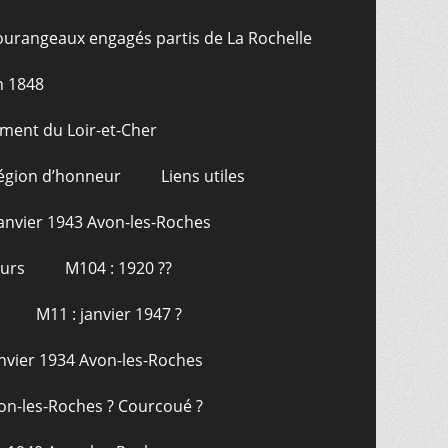
ourangeaux engagés partis de La Rochelle
n 1848
ment du Loir-et-Cher
Légion d’honneur
Liens utiles
janvier 1943 Avon-les-Roches
ours
M104 : 1920 ??
M11 : janvier 1947 ?
anvier 1934 Avon-les-Roches
on-les-Roches ? Courcoué ?