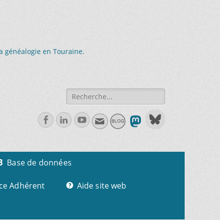
la généalogie en Touraine.
Recherche
de:
Facebook
Linkedln
Youtube
Base de données
ce Adhérent
Aide site web