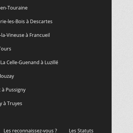
-en-Touraine
ie-les-Bois à Descartes
-la-Vineuse à Francueil
Tours
La Celle-Guenand à Luzillé
 Mouzay
t à Pussigny
y à Truyes
Les reconnaissez-vous ?
Les Statuts