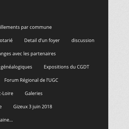
illements par commune
otarié
Detail d’un foyer
discussion
nges avec les partenaires
 généalogiques
Expositions du CGDT
Forum Régional de l’UGC
-Loire
Galeries
e
Gizeux 3 juin 2018
raine…