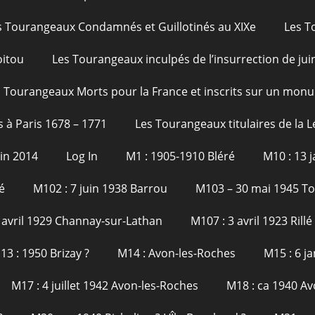
s Tourangeaux Condamnés et Guillotinés au XIXe
Les T
oitou
Les Tourangeaux inculpés de l’insurrection de jui
 Tourangeaux Morts pour la France et inscrits sur un monu
s à Paris 1678 – 1771
Les Tourangeaux titulaires de la 
uin 2014
Log In
M1 : 1905-1910 Bléré
M10 : 13 
é
M102 : 7 juin 1938 Barrou
M103 – 30 mai 1945 T
 avril 1929 Channay-sur-Lathan
M107 : 3 avril 1923 Rillé
13 : 1950 Brizay ?
M14 : Avon-les-Roches
M15 : 6 j
M17 : 4 juillet 1942 Avon-les-Roches
M18 : ca 1940 Av