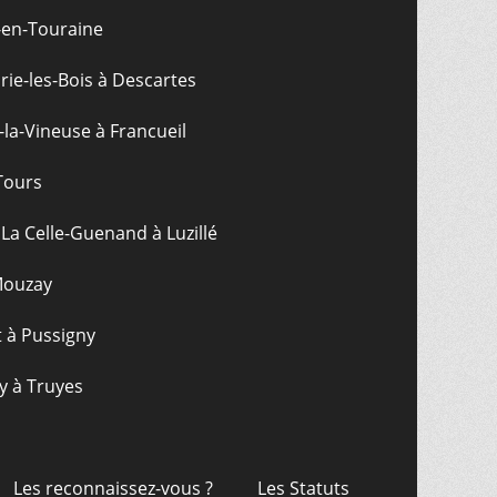
-en-Touraine
ie-les-Bois à Descartes
-la-Vineuse à Francueil
Tours
La Celle-Guenand à Luzillé
 Mouzay
t à Pussigny
y à Truyes
Les reconnaissez-vous ?
Les Statuts