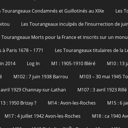
s Tourangeaux Condamnés et Guillotinés au XIXe
Les T
oitou
Les Tourangeaux inculpés de l’insurrection de jui
 Tourangeaux Morts pour la France et inscrits sur un monu
s à Paris 1678 – 1771
Les Tourangeaux titulaires de la 
uin 2014
Log In
M1 : 1905-1910 Bléré
M10 : 13 
é
M102 : 7 juin 1938 Barrou
M103 – 30 mai 1945 T
 avril 1929 Channay-sur-Lathan
M107 : 3 avril 1923 Rillé
13 : 1950 Brizay ?
M14 : Avon-les-Roches
M15 : 6 j
M17 : 4 juillet 1942 Avon-les-Roches
M18 : ca 1940 Av