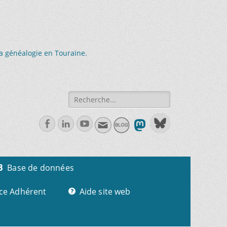
la généalogie en Touraine.
Recherche
de:
Facebook
Linkedln
Youtube
Base de données
ce Adhérent
Aide site web