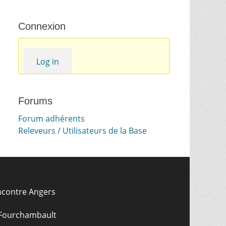
Connexion
Log in
Forums
Forum adhérents
Releveurs / Utilisateurs de la Base
ncontre Angers
 Fourchambault