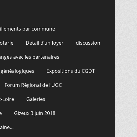
illements par commune
otarié
Detail d’un foyer
discussion
nges avec les partenaires
 généalogiques
Expositions du CGDT
Forum Régional de l’UGC
-Loire
Galeries
e
Gizeux 3 juin 2018
raine…