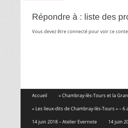
Répondre à : liste des p
Vous devez être connecté pour voir ce cont
Aller
Menu
Accueil
« Chambray-lès-Tours et la Gra
au
de
contenu
« Les lieux-dits de Chambray-lès-Tours » – 
pied
14 juin 2018 – Atelier Evernote
14 juin 
de