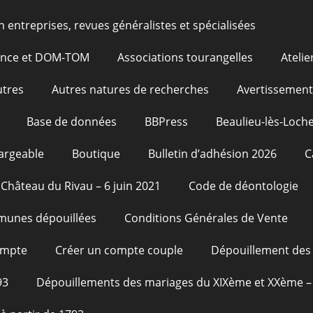
n entreprises, revues généralistes et spécialisées
rance et DOM-TOM
Associations tourangelles
Atelie
utres
Autres natures de recherches
Avertissement
Base de données
BBPress
Beaulieu-lès-Loche
argeable
Boutique
Bulletin d’adhésion 2026
C
Château du Rivau – 6 juin 2021
Code de déontologie
unes dépouillées
Conditions Générales de Vente
ompte
Créer un compte couple
Dépouillement des 
93
Dépouillements des mariages du XIXème et XXème – 