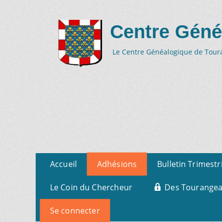
Centre Géné
Le Centre Généalogique de Tourai
Aller
Menu
Accueil
Adhésions
Bulletin Trimestr
au
primaire
contenu
Le Coin du Chercheur
Des Tourangeau
Se connecter