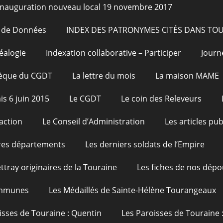
Inauguration nouveau local 19 novembre 2017
e de Données
INDEX DES PATRONYMES CITÉS DANS TO
éalogie
Indexation collaborative – Participer
Journ
hèque du CGDT
La lettre du mois
La maison MAME
is 6 juin 2015
Le CGDT
Le coin des Releveurs
action
Le Conseil d’Administration
Les articles pu
res départements
Les derniers soldats de l’Empire
ttray originaires de la Touraine
Les fiches de nos dépo
ommunes
Les Médaillés de Sainte-Hélène Tourangeaux
isses de Touraine : Quentin
Les Paroisses de Touraine 