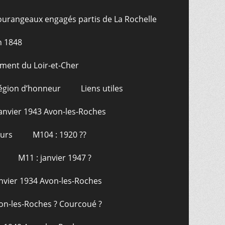
ourangeaux engagés partis de La Rochelle
n 1848
ment du Loir-et-Cher
Légion d’honneur
Liens utiles
janvier 1943 Avon-les-Roches
ours
M104 : 1920 ??
M11 : janvier 1947 ?
anvier 1934 Avon-les-Roches
on-les-Roches ? Courcoué ?