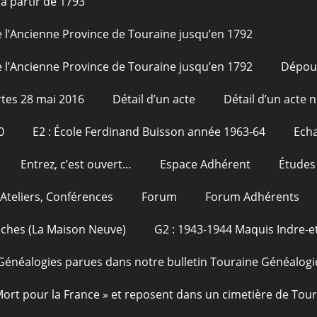
à partir de 1793
 l’Ancienne Province de Touraine jusqu’en 1792
 l’Ancienne Province de Touraine jusqu’en 1792
Dépou
tes 28 mai 2016
Détail d’un acte
Détail d’un acte n
0
E2 : École Ferdinand Buisson année 1963-64
Echa
Entrez, c’est ouvert…
Espace Adhérent
Études
Ateliers, Conférences
Forum
Forum Adhérents
oches (La Maison Neuve)
G2 : 1943-1944 Maquis Indre-et
Généalogies parues dans notre bulletin Touraine Généalogi
 Mort pour la France » et reposent dans un cimetière de Tou