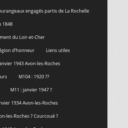
ourangeaux engagés partis de La Rochelle
n 1848
ment du Loir-et-Cher
Légion d’honneur
Liens utiles
janvier 1943 Avon-les-Roches
ours
M104 : 1920 ??
M11 : janvier 1947 ?
anvier 1934 Avon-les-Roches
on-les-Roches ? Courcoué ?