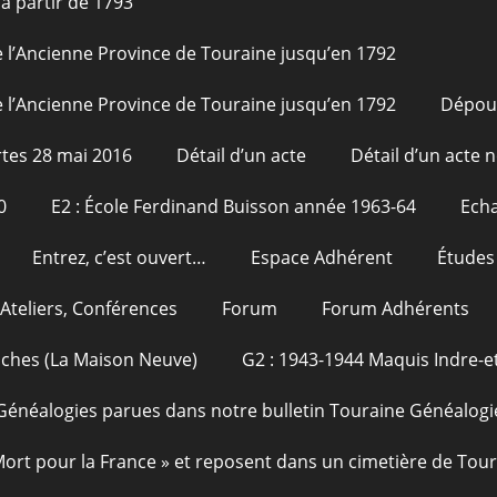
à partir de 1793
 l’Ancienne Province de Touraine jusqu’en 1792
 l’Ancienne Province de Touraine jusqu’en 1792
Dépou
tes 28 mai 2016
Détail d’un acte
Détail d’un acte n
0
E2 : École Ferdinand Buisson année 1963-64
Echa
Entrez, c’est ouvert…
Espace Adhérent
Études
Ateliers, Conférences
Forum
Forum Adhérents
oches (La Maison Neuve)
G2 : 1943-1944 Maquis Indre-et
Généalogies parues dans notre bulletin Touraine Généalogi
 Mort pour la France » et reposent dans un cimetière de Tou