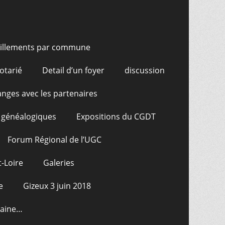
illements par commune
otarié
Detail d’un foyer
discussion
nges avec les partenaires
 généalogiques
Expositions du CGDT
Forum Régional de l’UGC
-Loire
Galeries
e
Gizeux 3 juin 2018
raine…