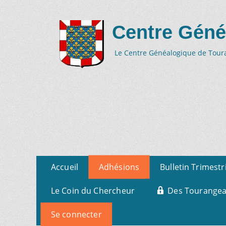
Centre Géné
Le Centre Généalogique de Tourai
Aller
Menu
Accueil
Adhésions
Bulletin Trimestr
au
primaire
contenu
Le Coin du Chercheur
Des Tourangeau
Se connecter