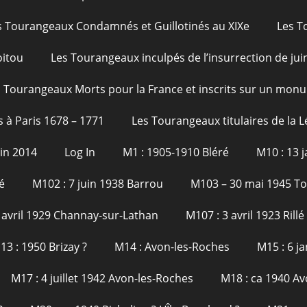
s Tourangeaux Condamnés et Guillotinés au XIXe
Les T
oitou
Les Tourangeaux inculpés de l’insurrection de jui
 Tourangeaux Morts pour la France et inscrits sur un monu
s à Paris 1678 – 1771
Les Tourangeaux titulaires de la 
uin 2014
Log In
M1 : 1905-1910 Bléré
M10 : 13 
é
M102 : 7 juin 1938 Barrou
M103 – 30 mai 1945 T
 avril 1929 Channay-sur-Lathan
M107 : 3 avril 1923 Rillé
13 : 1950 Brizay ?
M14 : Avon-les-Roches
M15 : 6 j
M17 : 4 juillet 1942 Avon-les-Roches
M18 : ca 1940 Av