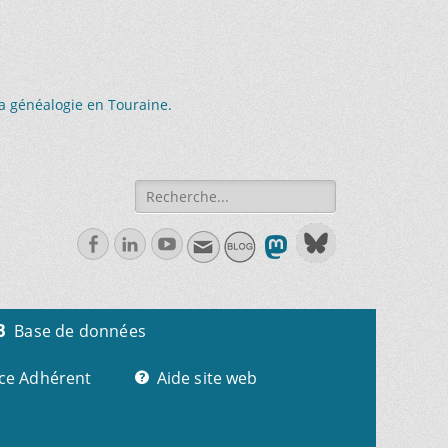
la généalogie en Touraine.
Recherche
de:
Facebook
Linkedln
Youtube
Base de données
ce Adhérent
Aide site web