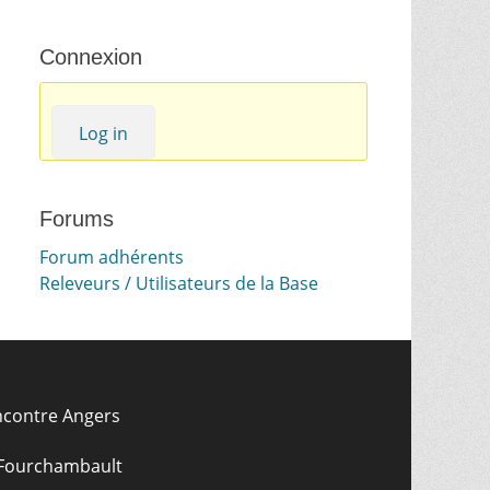
Connexion
Log in
Forums
Forum adhérents
Releveurs / Utilisateurs de la Base
ncontre Angers
 Fourchambault