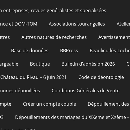
n entreprises, revues généralistes et spécialisées
rance et DOM-TOM
Associations tourangelles
Atelie
utres
Autres natures de recherches
Avertissement
Base de données
BBPress
Beaulieu-lès-Loche
argeable
Boutique
Bulletin d’adhésion 2026
C
Château du Rivau – 6 juin 2021
Code de déontologie
unes dépouillées
Conditions Générales de Vente
ompte
Créer un compte couple
Dépouillement des 
93
Dépouillements des mariages du XIXème et XXème – 