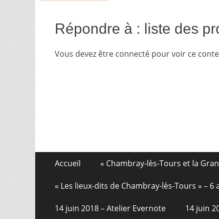
Répondre à : liste des p
Vous devez être connecté pour voir ce cont
Aller
Menu
Accueil
« Chambray-lès-Tours et la Gra
au
de
contenu
« Les lieux-dits de Chambray-lès-Tours » – 
pied
14 juin 2018 – Atelier Evernote
14 juin 
de