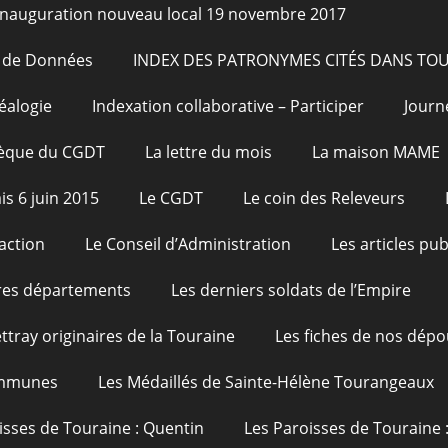
Inauguration nouveau local 19 novembre 2017
e de Données
INDEX DES PATRONYMES CITÉS DANS TO
éalogie
Indexation collaborative – Participer
Journ
hèque du CGDT
La lettre du mois
La maison MAME
is 6 juin 2015
Le CGDT
Le coin des Releveurs
action
Le Conseil d’Administration
Les articles pu
res départements
Les derniers soldats de l’Empire
ttray originaires de la Touraine
Les fiches de nos dépo
ommunes
Les Médaillés de Sainte-Hélène Tourangeaux
isses de Touraine : Quentin
Les Paroisses de Touraine 