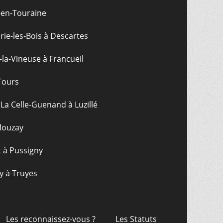
-en-Touraine
ie-les-Bois à Descartes
-la-Vineuse à Francueil
Tours
La Celle-Guenand à Luzillé
 Mouzay
t à Pussigny
y à Truyes
Les reconnaissez-vous ?
Les Statuts