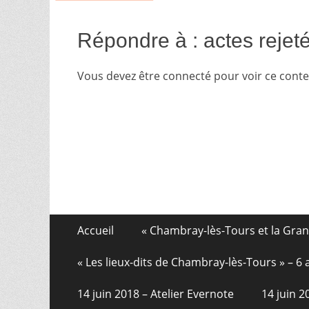
Répondre à : actes rejet
Vous devez être connecté pour voir ce cont
Aller
Menu
Accueil
« Chambray-lès-Tours et la Gra
au
de
contenu
« Les lieux-dits de Chambray-lès-Tours » – 
pied
14 juin 2018 – Atelier Evernote
14 juin 
de