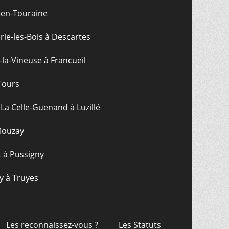
-en-Touraine
ie-les-Bois à Descartes
-la-Vineuse à Francueil
Tours
La Celle-Guenand à Luzillé
 Mouzay
t à Pussigny
y à Truyes
Les reconnaissez-vous ?
Les Statuts