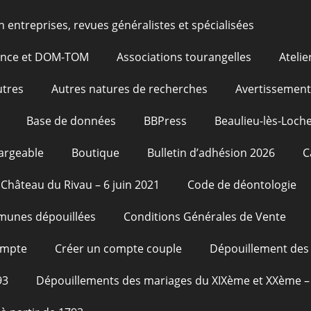
n entreprises, revues généralistes et spécialisées
rance et DOM-TOM
Associations tourangelles
Atelie
utres
Autres natures de recherches
Avertissement
Base de données
BBPress
Beaulieu-lès-Loche
argeable
Boutique
Bulletin d’adhésion 2026
C
Château du Rivau – 6 juin 2021
Code de déontologie
unes dépouillées
Conditions Générales de Vente
ompte
Créer un compte couple
Dépouillement des 
93
Dépouillements des mariages du XIXème et XXème – 