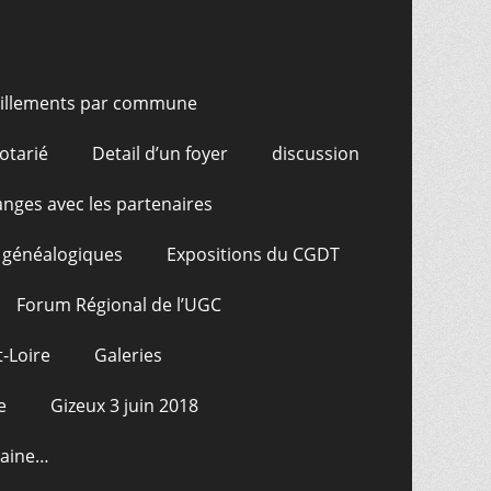
illements par commune
otarié
Detail d’un foyer
discussion
nges avec les partenaires
 généalogiques
Expositions du CGDT
Forum Régional de l’UGC
-Loire
Galeries
e
Gizeux 3 juin 2018
raine…