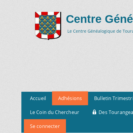
Centre Géné
Le Centre Généalogique de Tourai
Aller
Menu
Accueil
Adhésions
Bulletin Trimestr
au
primaire
contenu
Le Coin du Chercheur
Des Tourangeau
Se connecter