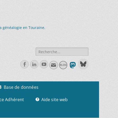
la généalogie en Touraine.
Recherche
de:
Facebook
Linkedln
Youtube
Base de données
ce Adhérent
Aide site web