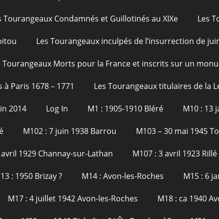
s Tourangeaux Condamnés et Guillotinés au XIXe
Les T
oitou
Les Tourangeaux inculpés de l’insurrection de jui
 Tourangeaux Morts pour la France et inscrits sur un monu
s à Paris 1678 – 1771
Les Tourangeaux titulaires de la 
uin 2014
Log In
M1 : 1905-1910 Bléré
M10 : 13 
é
M102 : 7 juin 1938 Barrou
M103 – 30 mai 1945 T
 avril 1929 Channay-sur-Lathan
M107 : 3 avril 1923 Rillé
13 : 1950 Brizay ?
M14 : Avon-les-Roches
M15 : 6 j
M17 : 4 juillet 1942 Avon-les-Roches
M18 : ca 1940 Av