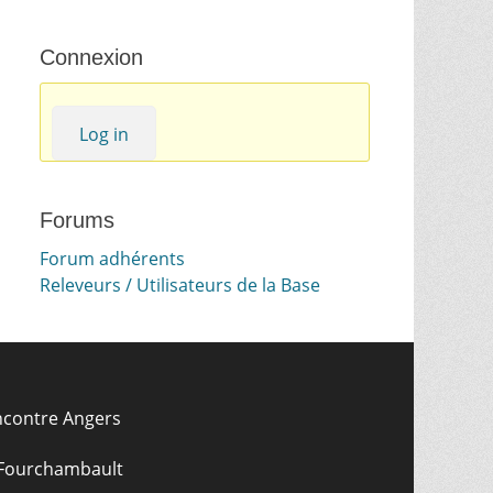
Connexion
Log in
Forums
Forum adhérents
Releveurs / Utilisateurs de la Base
ncontre Angers
 Fourchambault