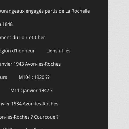
ourangeaux engagés partis de La Rochelle
n 1848
ment du Loir-et-Cher
Légion d’honneur
Liens utiles
janvier 1943 Avon-les-Roches
ours
M104 : 1920 ??
M11 : janvier 1947 ?
anvier 1934 Avon-les-Roches
on-les-Roches ? Courcoué ?