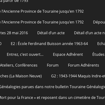
à partir de 1793
 l’Ancienne Province de Touraine jusqu’en 1792
 l’Ancienne Province de Touraine jusqu’en 1792
Dépou
tes 28 mai 2016
Détail d’un acte
Détail d’un acte n
0
E2 : École Ferdinand Buisson année 1963-64
Echa
Entrez, c’est ouvert…
Espace Adhérent
Études
Ateliers, Conférences
Forum
Forum Adhérents
oches (La Maison Neuve)
G2 : 1943-1944 Maquis Indre-et
Généalogies parues dans notre bulletin Touraine Généalogi
 Mort pour la France » et reposent dans un cimetière de Tou