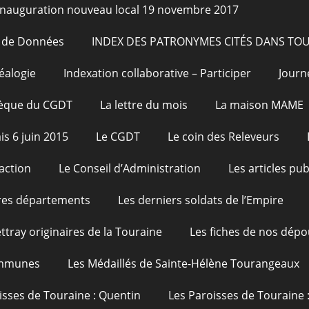
Inauguration nouveau local 19 novembre 2017
e de Données
INDEX DES PATRONYMES CITÉS DANS TO
éalogie
Indexation collaborative – Participer
Journ
hèque du CGDT
La lettre du mois
La maison MAME
is 6 juin 2015
Le CGDT
Le coin des Releveurs
action
Le Conseil d’Administration
Les articles pu
res départements
Les derniers soldats de l’Empire
ttray originaires de la Touraine
Les fiches de nos dépo
ommunes
Les Médaillés de Sainte-Hélène Tourangeaux
isses de Touraine : Quentin
Les Paroisses de Touraine 