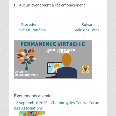
Aucun évènement à cet emplacement
Navigation
← Précédent
Suivant →
Article
Article
Salle Multimédia
Salle des Fêtes
de
précédent :
suivant :
l’article
Évènements à venir
12 septembre 2026 - Chambray-lès-Tours - Forum
des Associations