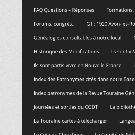
FAQ Questions – Réponses
Formations, 
Forums, congrès..
G1 : 1920 Avon-les-R
Généalogies consultables à notre local
Historique des Modifications
Ils sont «
Ils sont partis vivre en Nouvelle-France
Index des Patronymes cités dans notre Bas
Index patronymes de la Revue Touraine Gén
Journées et sorties du CGDT
La bibliot
La Touraine cartes à télécharger
Langea
Le Coin du Chercheur
Le Comité de Réd