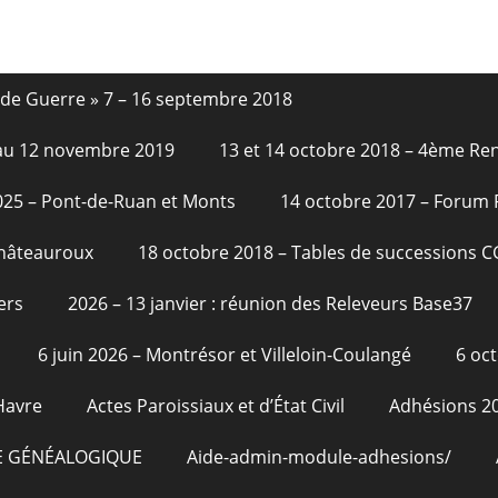
nde Guerre » 7 – 16 septembre 2018
6 au 12 novembre 2019
13 et 14 octobre 2018 – 4ème Re
2025 – Pont-de-Ruan et Monts
14 octobre 2017 – Forum
Châteauroux
18 octobre 2018 – Tables de successions 
ers
2026 – 13 janvier : réunion des Releveurs Base37
6 juin 2026 – Montrésor et Villeloin-Coulangé
6 oc
Havre
Actes Paroissiaux et d’État Civil
Adhésions 2
E GÉNÉALOGIQUE
Aide-admin-module-adhesions/