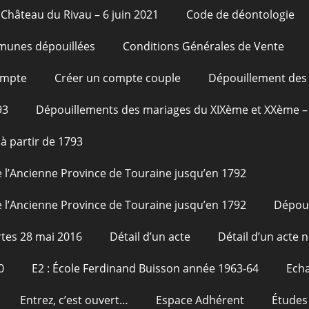
Château du Rivau – 6 juin 2021
Code de déontologie
unes dépouillées
Conditions Générales de Vente
ompte
Créer un compte couple
Dépouillement des 
93
Dépouillements des mariages du XIXème et XXème – 
à partir de 1793
 l’Ancienne Province de Touraine jusqu’en 1792
 l’Ancienne Province de Touraine jusqu’en 1792
Dépou
tes 28 mai 2016
Détail d’un acte
Détail d’un acte n
0
E2 : École Ferdinand Buisson année 1963-64
Echa
Entrez, c’est ouvert…
Espace Adhérent
Études