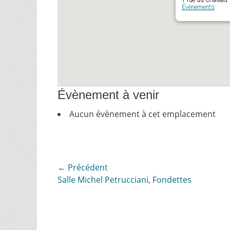
1 rue du Château 
Évènements
Évènement à venir
Aucun évènement à cet emplacement
Navigation
← Précédent
Article
Salle Michel Petrucciani, Fondettes
de
précédent :
l’article