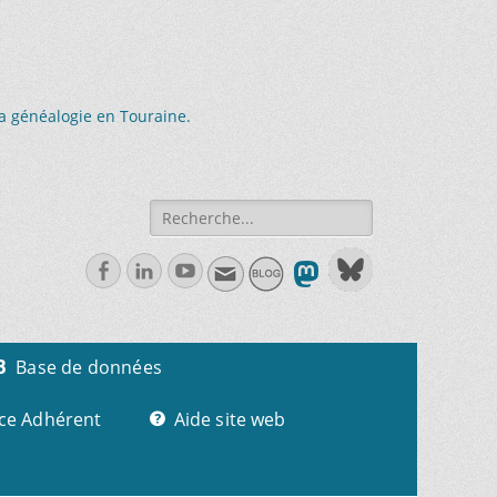
la généalogie en Touraine.
Recherche
de:
Facebook
Linkedln
Youtube
Base de données
ce Adhérent
Aide site web