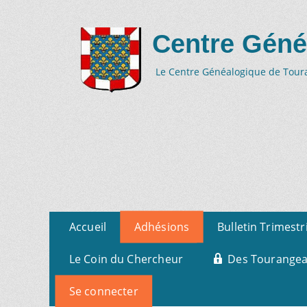
Centre Géné
Le Centre Généalogique de Tourai
Aller
Menu
Accueil
Adhésions
Bulletin Trimestr
au
primaire
contenu
Le Coin du Chercheur
Des Tourangeau
Se connecter