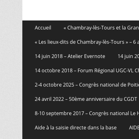
Aller
Menu
Accueil
« Chambray-lès-Tours et la Gra
au
de
contenu
« Les lieux-dits de Chambray-lès-Tours » – 
pied
14 juin 2018 – Atelier Evernote
14 juin 
de
page
14 octobre 2018 – Forum Régional UGC-VL 
2-4 octobre 2025 – Congrès national de Poiti
24 avril 2022 – 50ème anniversaire du CGDT
8-10 septembre 2017 – Congrès national Le 
Aide à la saisie directe dans la base
AID