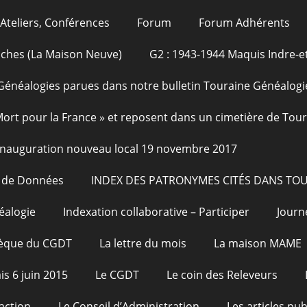
Ateliers, Conférences
Forum
Forum Adhérents
oches (La Maison Neuve)
G2 : 1943-1944 Maquis Indre-et
Généalogies parues dans notre bulletin Touraine Généalogi
 Mort pour la France » et reposent dans un cimetière de Tou
Inauguration nouveau local 19 novembre 2017
e de Données
INDEX DES PATRONYMES CITÉS DANS TO
éalogie
Indexation collaborative – Participer
Journ
hèque du CGDT
La lettre du mois
La maison MAME
is 6 juin 2015
Le CGDT
Le coin des Releveurs
action
Le Conseil d’Administration
Les articles pu