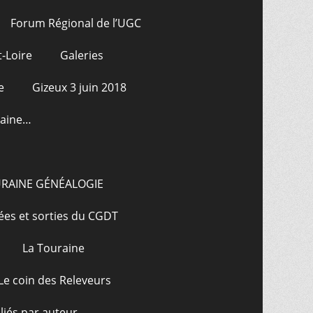
Forum Régional de l’UGC
-Loire
Galeries
e
Gizeux 3 juin 2018
raine…
URAINE GÉNÉALOGIE
ées et sorties du CGDT
La Touraine
Le coin des Releveurs
bliés par auteur