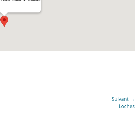
- Sainte-Maure-de-Touraine
Suivant →
Article
Loches
suivant :