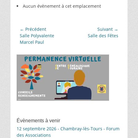
Aucun évènement à cet emplacement
Navigation
← Précédent
Suivant →
Article
Article
Salle Polyvalente
Salle des Fêtes
de
précédent :
suivant :
Marcel Paul
l’article
Évènements à venir
12 septembre 2026 - Chambray-lès-Tours - Forum
des Associations