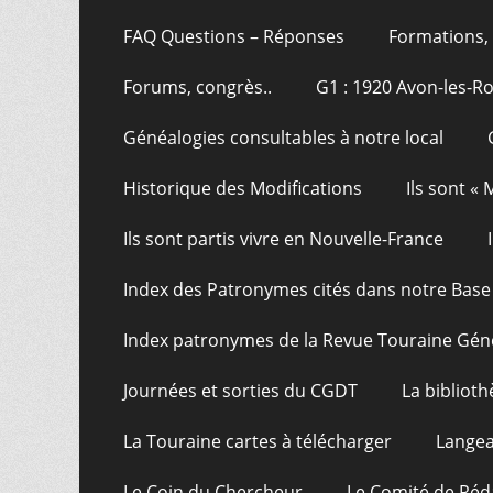
FAQ Questions – Réponses
Formations, 
Forums, congrès..
G1 : 1920 Avon-les-R
Généalogies consultables à notre local
Historique des Modifications
Ils sont «
Ils sont partis vivre en Nouvelle-France
Index des Patronymes cités dans notre Bas
Index patronymes de la Revue Touraine Gén
Journées et sorties du CGDT
La bibliot
La Touraine cartes à télécharger
Langea
Le Coin du Chercheur
Le Comité de Réd