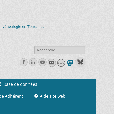
la généalogie en Touraine.
Recherche
de:
Facebook
Linkedln
Youtube
Base de données
ce Adhérent
Aide site web