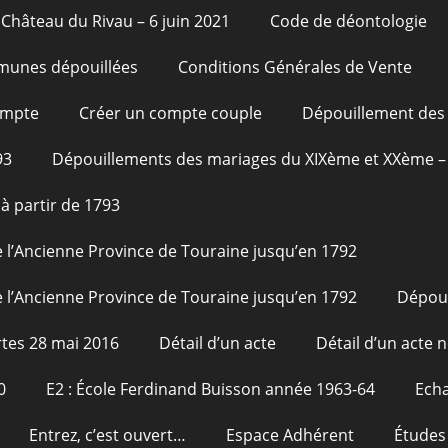
Château du Rivau – 6 juin 2021
Code de déontologie
unes dépouillées
Conditions Générales de Vente
ompte
Créer un compte couple
Dépouillement des 
93
Dépouillements des mariages du XIXème et XXème – 
à partir de 1793
 l’Ancienne Province de Touraine jusqu’en 1792
 l’Ancienne Province de Touraine jusqu’en 1792
Dépou
tes 28 mai 2016
Détail d’un acte
Détail d’un acte n
0
E2 : École Ferdinand Buisson année 1963-64
Echa
Entrez, c’est ouvert…
Espace Adhérent
Études