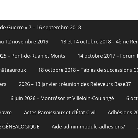
nde Guerre » 7 – 16 septembre 2018
6 au 12 novembre 2019
13 et 14 octobre 2018 – 4ème Re
2025 – Pont-de-Ruan et Monts
14 octobre 2017 – Forum
Châteauroux
18 octobre 2018 – Tables de successions 
ers
2026 – 13 janvier : réunion des Releveurs Base37
6 juin 2026 – Montrésor et Villeloin-Coulangé
6 oc
Havre
Actes Paroissiaux et d’État Civil
Adhésions 2
E GÉNÉALOGIQUE
Aide-admin-module-adhesions/