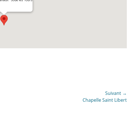
lraux - Joué les Tours
Suivant →
Article
Chapelle Saint Libert
suivant :