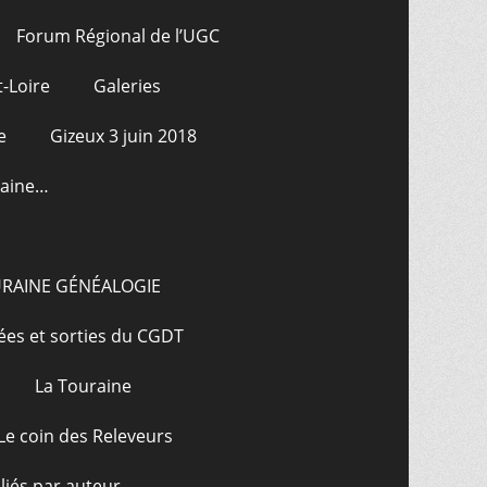
Forum Régional de l’UGC
-Loire
Galeries
e
Gizeux 3 juin 2018
raine…
URAINE GÉNÉALOGIE
ées et sorties du CGDT
La Touraine
Le coin des Releveurs
bliés par auteur