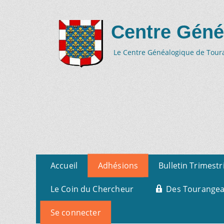
Centre Géné
Le Centre Généalogique de Tourai
Aller
Menu
Accueil
Adhésions
Bulletin Trimestr
au
primaire
contenu
Le Coin du Chercheur
Des Tourangeau
Se connecter