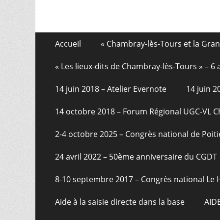
Aller
Menu
Accueil
« Chambray-lès-Tours et la Gra
au
de
contenu
« Les lieux-dits de Chambray-lès-Tours » – 
pied
14 juin 2018 – Atelier Evernote
14 juin 
de
page
14 octobre 2018 – Forum Régional UGC-VL 
2-4 octobre 2025 – Congrès national de Poiti
24 avril 2022 – 50ème anniversaire du CGDT
8-10 septembre 2017 – Congrès national Le 
Aide à la saisie directe dans la base
AID