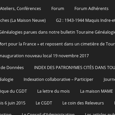
Ateliers, Conférences
Forum
Forum Adhérents
oches (La Maison Neuve)
G2 : 1943-1944 Maquis Indre-et
Généalogies parues dans notre bulletin Touraine Généalogi
 Mort pour la France » et reposent dans un cimetière de Tou
Inauguration nouveau local 19 novembre 2017
e de Données
INDEX DES PATRONYMES CITÉS DANS TO
éalogie
Indexation collaborative – Participer
Journ
hèque du CGDT
La lettre du mois
La maison MAME
is 6 juin 2015
Le CGDT
Le coin des Releveurs
action
Le Conseil d’Administration
Les articles pu