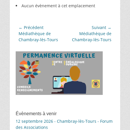
Aucun évènement à cet emplacement
Navigation
← Précédent
Suivant →
Article
Article
Médiathèque de
Médiathèque de
de
précédent :
suivant :
Chambray-lès-Tours
Chambray-lès-Tours
l’article
Évènements à venir
12 septembre 2026 - Chambray-lès-Tours - Forum
des Associations