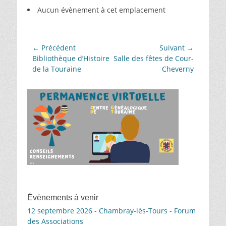
Aucun évènement à cet emplacement
Navigation
← Précédent
Suivant →
Article
Article
Bibliothèque d’Histoire
Salle des fêtes de Cour-
de
précédent :
suivant :
de la Touraine
Cheverny
l’article
Évènements à venir
12 septembre 2026 - Chambray-lès-Tours - Forum
des Associations