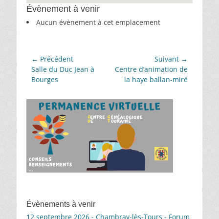
Évènement à venir
Aucun évènement à cet emplacement
Navigation
← Précédent
Suivant →
Article
Article
Salle du Duc Jean à
Centre d’animation de
de
précédent :
suivant :
Bourges
la haye ballan-miré
l’article
Évènements à venir
12 septembre 2026 - Chambray-lès-Tours - Forum