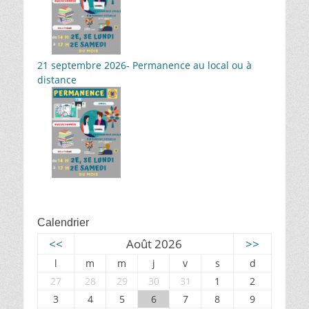
21 septembre 2026- Permanence au local ou à
distance
Calendrier
<<
Août 2026
>>
l
m
m
j
v
s
d
27
28
29
30
31
1
2
3
4
5
6
7
8
9