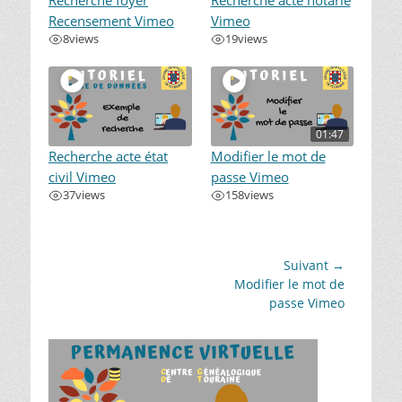
Recherche foyer
Recherche acte notarié
Recensement Vimeo
Vimeo
8
views
19
views
01:47
Recherche acte état
Modifier le mot de
civil Vimeo
passe Vimeo
37
views
158
views
Navigation
Suivant →
Article
Modifier le mot de
de
suivant :
passe Vimeo
l’article