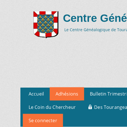
Centre Géné
Le Centre Généalogique de Tourai
Aller
Menu
Accueil
Adhésions
Bulletin Trimestr
au
primaire
contenu
Le Coin du Chercheur
Des Tourangeau
Se connecter