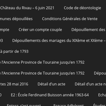
Château du Rivau – 6 juin 2021
Code de déontologie
unes dépouillées
Conditions Générales de Vente
ompte
Créer un compte couple
Dépouillement des 
93
Dépouillements des mariages du XIXème et XXème – 
à partir de 1793
 l’Ancienne Province de Touraine jusqu’en 1792
 l’Ancienne Province de Touraine jusqu’en 1792
Dépou
tes 28 mai 2016
Détail d’un acte
Détail d’un acte n
0
E2 : École Ferdinand Buisson année 1963-64
Echa
Entrez, c’est ouvert…
Espace Adhérent
Études