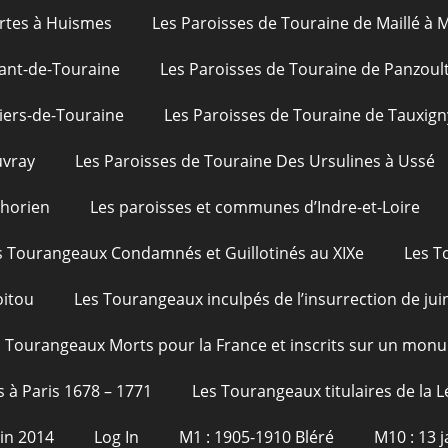
rtes à Huismes
Les Paroisses de Touraine de Maillé à
ant-de-Touraine
Les Paroisses de Touraine de Panzoul
iers-de-Touraine
Les Paroisses de Touraine de Tauxign
uvray
Les Paroisses de Touraine Des Ursulines à Ussé
phorien
Les paroisses et communes d’Indre-et-Loire
s Tourangeaux Condamnés et Guillotinés au XIXe
Les T
oitou
Les Tourangeaux inculpés de l’insurrection de jui
 Tourangeaux Morts pour la France et inscrits sur un monu
s à Paris 1678 – 1771
Les Tourangeaux titulaires de la 
uin 2014
Log In
M1 : 1905-1910 Bléré
M10 : 13 