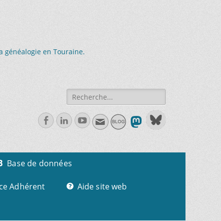
la généalogie en Touraine.
Recherche
de:
Facebook
Linkedln
Youtube
Base de données
ce Adhérent
Aide site web