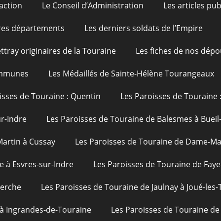
action
Le Conseil d’Administration
Les articles pu
res départements
Les derniers soldats de l’Empire
ttray originaires de la Touraine
Les fiches de nos dépo
ommunes
Les Médaillés de Sainte-Hélène Tourangeaux
isses de Touraine : Quentin
Les Paroisses de Touraine 
ur-Indre
Les Paroisses de Touraine de Balesmes à Bueil
Martin à Cussay
Les Paroisses de Touraine de Dame-Mar
e à Esvres-sur-Indre
Les Paroisses de Touraine de Faye
uerche
Les Paroisses de Touraine de Jaulnay à Joué-les-
 à Ingrandes-de-Touraine
Les Paroisses de Touraine de 