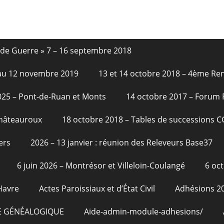
nde Guerre » 7 – 16 septembre 2018
6 au 12 novembre 2019
13 et 14 octobre 2018 – 4ème Re
2025 – Pont-de-Ruan et Monts
14 octobre 2017 – Forum
Châteauroux
18 octobre 2018 – Tables de successions 
ers
2026 – 13 janvier : réunion des Releveurs Base37
6 juin 2026 – Montrésor et Villeloin-Coulangé
6 oc
Havre
Actes Paroissiaux et d’État Civil
Adhésions 2
E GÉNÉALOGIQUE
Aide-admin-module-adhesions/