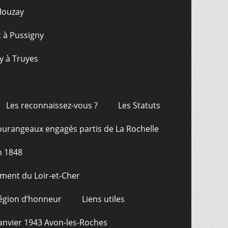
 Mouzay
t à Pussigny
y à Truyes
Les reconnaissez-vous ?
Les Statuts
ourangeaux engagés partis de La Rochelle
n 1848
ment du Loir-et-Cher
Légion d’honneur
Liens utiles
janvier 1943 Avon-les-Roches