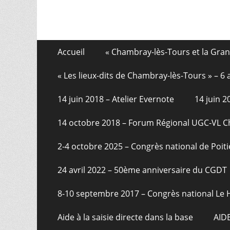
Aller
Menu
Accueil
« Chambray-lès-Tours et la Gra
au
de
contenu
« Les lieux-dits de Chambray-lès-Tours » – 
pied
14 juin 2018 – Atelier Evernote
14 juin 
de
page
14 octobre 2018 – Forum Régional UGC-VL 
2-4 octobre 2025 – Congrès national de Poiti
24 avril 2022 – 50ème anniversaire du CGDT
8-10 septembre 2017 – Congrès national Le 
Aide à la saisie directe dans la base
AID