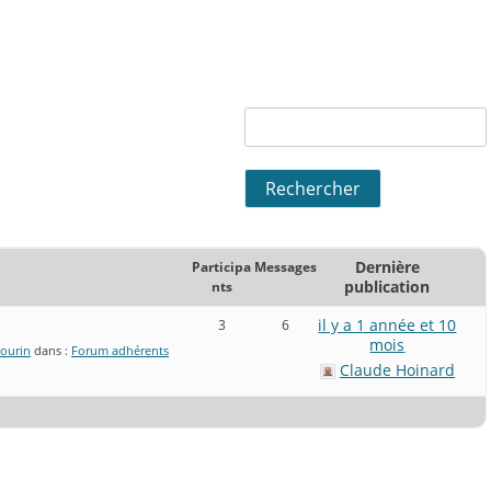
Dernière
Participa
Messages
publication
nts
il y a 1 année et 10
3
6
mois
bourin
dans :
Forum adhérents
Claude Hoinard