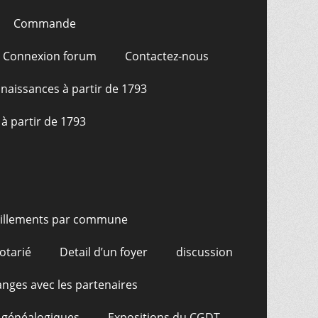
Commande
Connexion forum
Contactez-nous
naissances à partir de 1793
à partir de 1793
illements par commune
otarié
Detail d’un foyer
discussion
nges avec les partenaires
 généalogiques
Expositions du CGDT