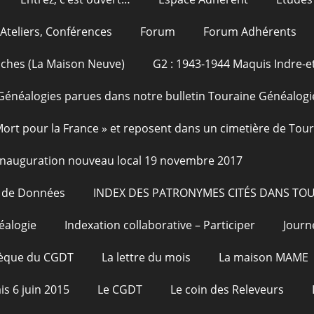
Ateliers, Conférences
Forum
Forum Adhérents
oches (La Maison Neuve)
G2 : 1943-1944 Maquis Indre-et
Généalogies parues dans notre bulletin Touraine Généalogi
 Mort pour la France » et reposent dans un cimetière de Tou
Inauguration nouveau local 19 novembre 2017
e de Données
INDEX DES PATRONYMES CITÉS DANS TO
éalogie
Indexation collaborative – Participer
Journ
hèque du CGDT
La lettre du mois
La maison MAME
is 6 juin 2015
Le CGDT
Le coin des Releveurs