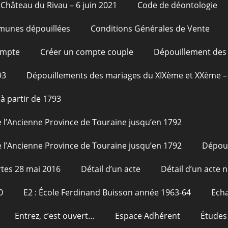
Château du Rivau – 6 juin 2021
Code de déontologie
unes dépouillées
Conditions Générales de Vente
ompte
Créer un compte couple
Dépouillement des 
93
Dépouillements des mariages du XIXème et XXème – 
à partir de 1793
 l’Ancienne Province de Touraine jusqu’en 1792
 l’Ancienne Province de Touraine jusqu’en 1792
Dépou
tes 28 mai 2016
Détail d’un acte
Détail d’un acte n
0
E2 : École Ferdinand Buisson année 1963-64
Echa
Entrez, c’est ouvert…
Espace Adhérent
Études