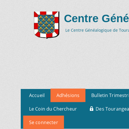
Centre Géné
Le Centre Généalogique de Tourai
Aller
Menu
Accueil
Adhésions
Bulletin Trimestr
au
primaire
contenu
Le Coin du Chercheur
Des Tourangeau
Se connecter