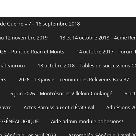
nde Guerre » 7 – 16 septembre 2018
6 au 12 novembre 2019
13 et 14 octobre 2018 – 4ème Re
2025 – Pont-de-Ruan et Monts
14 octobre 2017 – Forum
Châteauroux
18 octobre 2018 – Tables de successions 
ers
2026 – 13 janvier : réunion des Releveurs Base37
6 juin 2026 – Montrésor et Villeloin-Coulangé
6 oc
Havre
Actes Paroissiaux et d’État Civil
Adhésions 2
E GÉNÉALOGIQUE
Aide-admin-module-adhesions/
 Générale 1er avril 2023
Assemblée Générale 2 avril 2