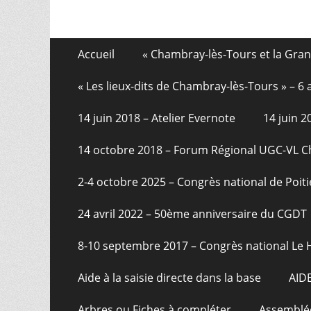
Aller
Menu
Accueil
« Chambray-lès-Tours et la Gra
au
de
contenu
« Les lieux-dits de Chambray-lès-Tours » – 
pied
14 juin 2018 – Atelier Evernote
14 juin 
de
page
14 octobre 2018 – Forum Régional UGC-VL 
2-4 octobre 2025 – Congrès national de Poiti
24 avril 2022 – 50ème anniversaire du CGDT
8-10 septembre 2017 – Congrès national Le 
Aide à la saisie directe dans la base
AID
Arbres ou Fiches à compléter
Assemblée