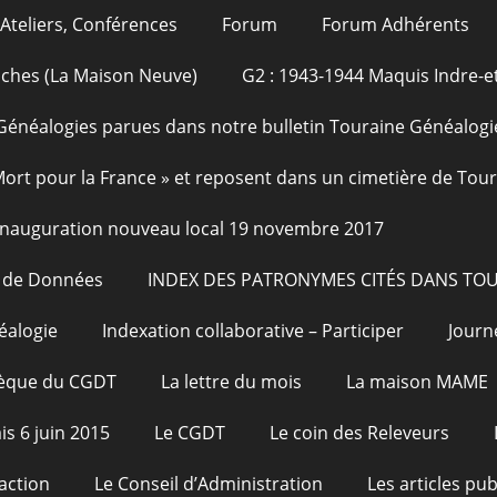
Ateliers, Conférences
Forum
Forum Adhérents
oches (La Maison Neuve)
G2 : 1943-1944 Maquis Indre-et
Généalogies parues dans notre bulletin Touraine Généalogi
 Mort pour la France » et reposent dans un cimetière de Tou
Inauguration nouveau local 19 novembre 2017
e de Données
INDEX DES PATRONYMES CITÉS DANS TO
éalogie
Indexation collaborative – Participer
Journ
hèque du CGDT
La lettre du mois
La maison MAME
is 6 juin 2015
Le CGDT
Le coin des Releveurs
action
Le Conseil d’Administration
Les articles pu