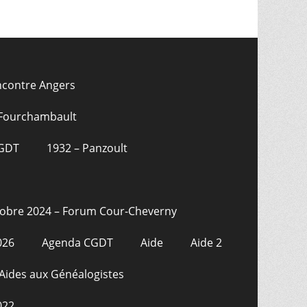
ncontre Angers
 Fourchambault
CGDT
1932 – Panzoult
tobre 2024 – Forum Cour-Cheverny
026
Agenda CGDT
Aide
Aide 2
Aides aux Généalogistes
022