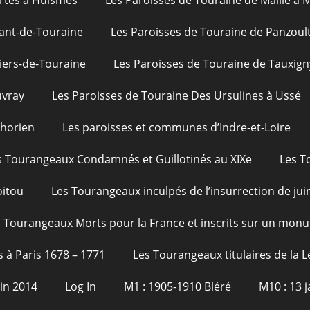
rtes à Huismes
Les Paroisses de Touraine de Maillé à
ant-de-Touraine
Les Paroisses de Touraine de Panzoul
iers-de-Touraine
Les Paroisses de Touraine de Tauxign
uvray
Les Paroisses de Touraine Des Ursulines à Ussé
phorien
Les paroisses et communes d’Indre-et-Loire
s Tourangeaux Condamnés et Guillotinés au XIXe
Les T
oitou
Les Tourangeaux inculpés de l’insurrection de jui
 Tourangeaux Morts pour la France et inscrits sur un monu
s à Paris 1678 – 1771
Les Tourangeaux titulaires de la 
uin 2014
Log In
M1 : 1905-1910 Bléré
M10 : 13 