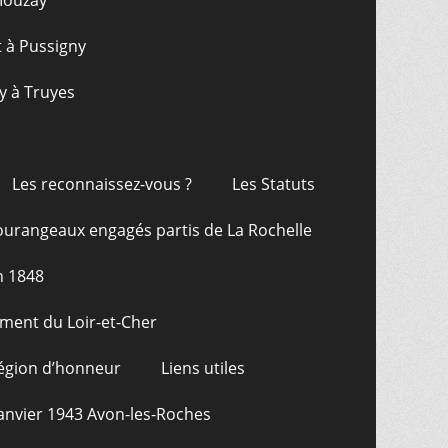
 Mouzay
t à Pussigny
y à Truyes
Les reconnaissez-vous ?
Les Statuts
ourangeaux engagés partis de La Rochelle
n 1848
ment du Loir-et-Cher
Légion d’honneur
Liens utiles
janvier 1943 Avon-les-Roches