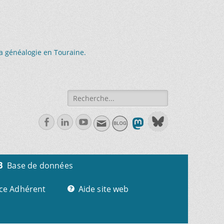
la généalogie en Touraine.
Recherche
de:
Facebook
Linkedln
Youtube
Base de données
ce Adhérent
Aide site web