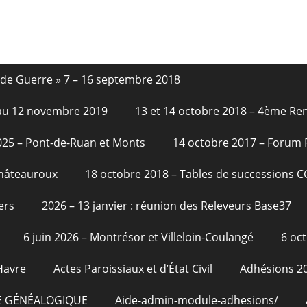
nde Guerre » 7 – 16 septembre 2018
6 au 12 novembre 2019
13 et 14 octobre 2018 – 4ème Re
2025 – Pont-de-Ruan et Monts
14 octobre 2017 – Forum
Châteauroux
18 octobre 2018 – Tables de successions 
ers
2026 – 13 janvier : réunion des Releveurs Base37
6 juin 2026 – Montrésor et Villeloin-Coulangé
6 oc
Havre
Actes Paroissiaux et d’État Civil
Adhésions 2
E GÉNÉALOGIQUE
Aide-admin-module-adhesions/