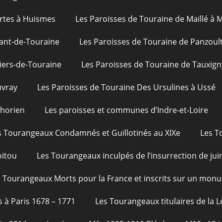
rtes à Huismes
Les Paroisses de Touraine de Maillé à
ant-de-Touraine
Les Paroisses de Touraine de Panzoul
iers-de-Touraine
Les Paroisses de Touraine de Tauxign
uvray
Les Paroisses de Touraine Des Ursulines à Ussé
phorien
Les paroisses et communes d’Indre-et-Loire
s Tourangeaux Condamnés et Guillotinés au XIXe
Les T
oitou
Les Tourangeaux inculpés de l’insurrection de jui
 Tourangeaux Morts pour la France et inscrits sur un monu
s à Paris 1678 – 1771
Les Tourangeaux titulaires de la 