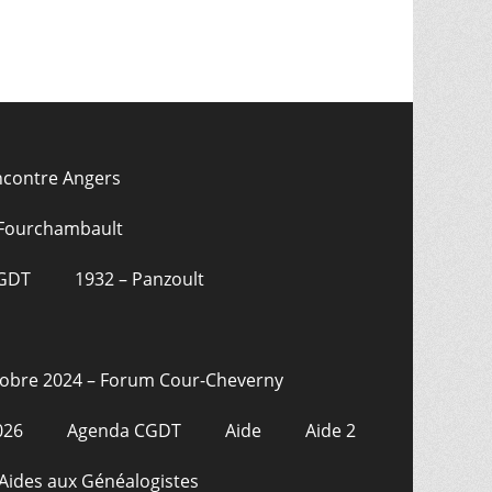
ncontre Angers
 Fourchambault
CGDT
1932 – Panzoult
tobre 2024 – Forum Cour-Cheverny
026
Agenda CGDT
Aide
Aide 2
Aides aux Généalogistes