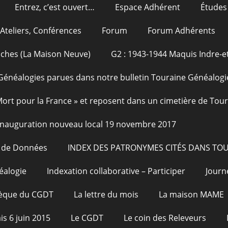
Entrez, c’est ouvert…
Espace Adhérent
Études
Ateliers, Conférences
Forum
Forum Adhérents
oches (La Maison Neuve)
G2 : 1943-1944 Maquis Indre-et
Généalogies parues dans notre bulletin Touraine Généalogi
 Mort pour la France » et reposent dans un cimetière de Tou
Inauguration nouveau local 19 novembre 2017
e de Données
INDEX DES PATRONYMES CITÉS DANS TO
éalogie
Indexation collaborative – Participer
Journ
hèque du CGDT
La lettre du mois
La maison MAME
is 6 juin 2015
Le CGDT
Le coin des Releveurs