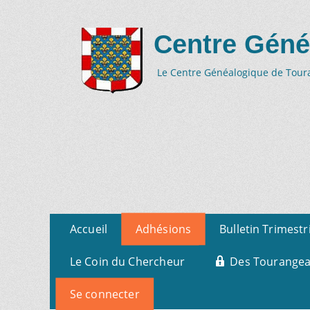
Centre Géné
Le Centre Généalogique de Tourai
Aller
Menu
Accueil
Adhésions
Bulletin Trimestr
au
primaire
contenu
Le Coin du Chercheur
Des Tourangeau
Se connecter