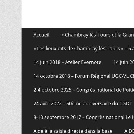
Aller
Menu
Accueil
« Chambray-lès-Tours et la Gra
au
de
contenu
« Les lieux-dits de Chambray-lès-Tours » – 
pied
14 juin 2018 – Atelier Evernote
14 juin 
de
page
14 octobre 2018 – Forum Régional UGC-VL 
2-4 octobre 2025 – Congrès national de Poiti
24 avril 2022 – 50ème anniversaire du CGDT
8-10 septembre 2017 – Congrès national Le 
Aide à la saisie directe dans la base
AID