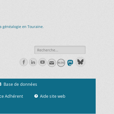
la généalogie en Touraine.
Recherche
de:
Facebook
Linkedln
Youtube
Base de données
ce Adhérent
Aide site web