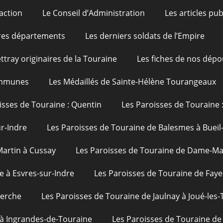
action
Le Conseil d’Administration
Les articles pu
res départements
Les derniers soldats de l’Empire
ttray originaires de la Touraine
Les fiches de nos dépo
ommunes
Les Médaillés de Sainte-Hélène Tourangeaux
isses de Touraine : Quentin
Les Paroisses de Touraine 
ur-Indre
Les Paroisses de Touraine de Balesmes à Bueil
Martin à Cussay
Les Paroisses de Touraine de Dame-Mar
e à Esvres-sur-Indre
Les Paroisses de Touraine de Faye
uerche
Les Paroisses de Touraine de Jaulnay à Joué-les-
 à Ingrandes-de-Touraine
Les Paroisses de Touraine de 