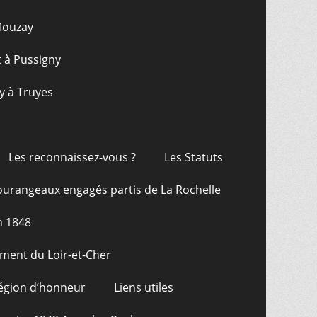
 Mouzay
t à Pussigny
y à Truyes
Les reconnaissez-vous ?
Les Statuts
ourangeaux engagés partis de La Rochelle
n 1848
ment du Loir-et-Cher
Légion d’honneur
Liens utiles