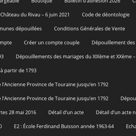
argeable
Boutique
Bulletin d’adhésion 2026
C
Château du Rivau – 6 juin 2021
Code de déontologie
unes dépouillées
Conditions Générales de Vente
ompte
Créer un compte couple
Dépouillement des 
93
Dépouillements des mariages du XIXème et XXème – 
à partir de 1793
 l’Ancienne Province de Touraine jusqu’en 1792
 l’Ancienne Province de Touraine jusqu’en 1792
Dépou
tes 28 mai 2016
Détail d’un acte
Détail d’un acte n
0
E2 : École Ferdinand Buisson année 1963-64
Echa