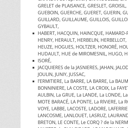
GRELET de PLAISANCE, GRESLET, GROISI
GUEBOIN, GUERCHE, GUERET, GUERIN, GU
GUILLARD, GUILLAUME, GUILLOIS, GUILLO
GYBAULT,
HABERT, HACQUIN, HAINCQUE, HAMARD-
HENRY, HERAULT, HERBELIN, HERBELLOT,
HEUZE, HOGUES, HOLTZER, HONORÉ, HOU
HUDAULT, HUE de MIROMESNIL, HUGO, H
ISORÉ,
JACQUIERES de la JASNIERES, JAHAN, JALOD
JOULIN, JUNIY, JUSSAC,
l’ERMITIERE, La BARRE, LA BARRE, La BAU
BONNINIERE, LA COSTE, LA CROIX, La FAYE
AULBIN, La GRUE, La LANDE, La LONDE, La
MOTE BARACÉ, LA PONTE, La RlViERE, La R
VOYE, LABBE, LACOSTE, LADORE, LAFERRI
LANCOSME, LANLOUET, LASRUZ, LAURAND, 
BRETON, LE CONTE, Le CORQ ? de la NERMI