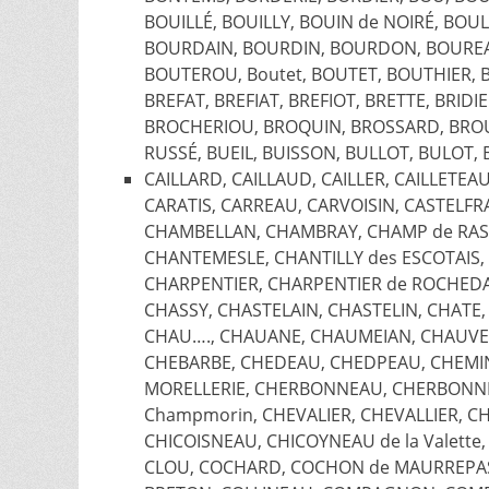
BOUILLÉ, BOUILLY, BOUIN de NOIRÉ, BO
BOURDAIN, BOURDIN, BOURDON, BOUREA
BOUTEROU, Boutet, BOUTET, BOUTHIER, B
BREFAT, BREFIAT, BREFIOT, BRETTE, BRID
BROCHERIOU, BROQUIN, BROSSARD, BROU
RUSSÉ, BUEIL, BUISSON, BULLOT, BULOT,
CAILLARD, CAILLAUD, CAILLER, CAILLETE
CARATIS, CARREAU, CARVOISIN, CASTELFR
CHAMBELLAN, CHAMBRAY, CHAMP de RA
CHANTEMESLE, CHANTILLY des ESCOTAIS,
CHARPENTIER, CHARPENTIER de ROCHEDA
CHASSY, CHASTELAIN, CHASTELIN, CHATE
CHAU…., CHAUANE, CHAUMEIAN, CHAUVE
CHEBARBE, CHEDEAU, CHEDPEAU, CHEMI
MORELLERIE, CHERBONNEAU, CHERBONNI
Champmorin, CHEVALIER, CHEVALLIER, CH
CHICOISNEAU, CHICOYNEAU de la Valette, C
CLOU, COCHARD, COCHON de MAURREPAS, 