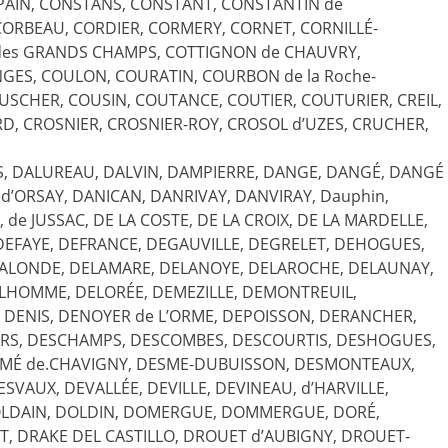
AIN, CONSTANS, CONSTANT, CONSTANTIN de
CORBEAU, CORDIER, CORMERY, CORNET, CORNILLÉ-
des GRANDS CHAMPS, COTTIGNON de CHAUVRY,
ES, COULON, COURATIN, COURBON de la Roche-
SCHER, COUSIN, COUTANCE, COUTIER, COUTURIER, CREIL,
D, CROSNIER, CROSNIER-ROY, CROSOL d’UZES, CRUCHER,
S, DALUREAU, DALVIN, DAMPIERRE, DANGE, DANGÉ, DANGÉ
’ORSAY, DANICAN, DANRIVAY, DANVIRAY, Dauphin,
de JUSSAC, DE LA COSTE, DE LA CROIX, DE LA MARDELLE,
EFAYE, DEFRANCE, DEGAUVILLE, DEGRELET, DEHOGUES,
LALONDE, DELAMARE, DELANOYE, DELAROCHE, DELAUNAY,
LHOMME, DELORÉE, DEMEZILLE, DEMONTREUIL,
DENIS, DENOYER de L’ORME, DEPOISSON, DERANCHER,
CARS, DESCHAMPS, DESCOMBES, DESCOURTIS, DESHOGUES,
SMÉ de.CHAVIGNY, DESME-DUBUISSON, DESMONTEAUX,
VAUX, DEVALLÉE, DEVILLE, DEVINEAU, d’HARVILLE,
DOLDAIN, DOLDIN, DOMERGUE, DOMMERGUE, DORÉ,
, DRAKE DEL CASTILLO, DROUET d’AUBIGNY, DROUET-