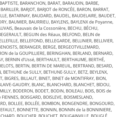
 BAPTISTE, BARANCHON, BARAT, BARAUDIN, BARBE,
 BARILLER, BARJOT, BARJOT de RONCÉE, BARON, BARRAT,
LLE, BATARNAY, BAUDARD, BAUDEL, BAUDELAIRE, BAUDET,
Y, BAUMIER, BAURRIEU, BAYLENS, BAYLENX de Poyanne,
UVAIS, Beauvais de la Cossonière, BECHU, BÉCHU,
EGERAULT, BEGUIN des Réaux, BELFOND, BELIN de
BELLEFILLE, BELLEFOND, BELLEGARDE, BELLINIER, BELLIVIER,
BENOISTS, BERANGER, BERGE, BERGEOTVILLEMARD,
ON de la GOUPILLIERE, BERINGHAN, BERLAND, BERNARD,
AY, BERNIN d’Ussé, BERTHAULT, BERTHAUME, BERTHÉ,
LOTS, BERTIN, BERTIN DE MAREUIL, BERTRAND, BESARD,
, BETHUNE de SULLY, BETHUNE-SULLY, BETZ, BEYLENX,
, BIGRES, BILLAUT, BINET, BINET de MONTIFRAY, BION,
VE, BLAIVE-GAUDRY, BLANC, BLANCHARD, BLANCHET, BlDOU,
MILLY, BODERON, BODET, BODIN, BOILEAU, BOIS, BOIS de
de FIENNES, BOISGARD, BOISLEVE, BOISMESLAND,
TARD, BOLLEE, BOLLÉE, BOMBON, BONGENDRE, BONGOURD,
AULT, BONNETTE, BONNIN, BONNIN de la BONNINIERE,
UCHARD, BOUCHER, BOUCHET, BOUGAINVILLE, BOUGLÉ,