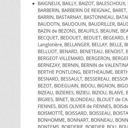
BAIGNEUX, BAILLY, BAIZOT, BALESCHOUX,
BARBERIN, BARBERIN DE REIGNAC, BARET,
BARRIN, BASTARNAY, BASTONNEAU, BATAI
BAUDOTN, BAUDOUIN, BAUDRILLER, BAUDR
BAZIN de BEZONS, BEAUFlLS, BEAUNE, BEA
BECQUET, BEDOUET, BEDUET, BEGEARD, B
Langlotière, BELLANGER, BELLAY, BELLE, 
BELLUOT, BENARD, BENETEAU, BENOIST, 
BERGEOT-VILLEMARD, BERGERON, BERGER
BERNEZAY, BERNIN, BERNIN de VALENTIN
BERTHE PONTLONG, BERTHEAUME, BERTHE
BESNARD, BESSAULT, BESSEREAU, BESSON
BEZOT, BIDEGUAIN, BIDOU, BIGNON, BIGOT
BIZEAU, BIZIERES, BIZIEU, BIZIOU, BLAI
BlGRES, BlNET, BLONDEAU, BLOUET de CA
FIENNES, BOIS OLIVIER de FIENNES, BOIS
BOISMOTTÉ, BOISSARD, BOISSEAU, BOIS
BONHOMME, BONNART, BONNEAU, BONNEF
BONTEMS, BORDERIE, BORDIER, BOU, BO