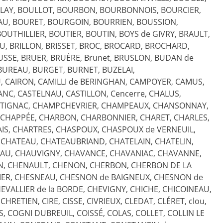
ULLAY, BOULLOT, BOURBON, BOURBONNOIS, BOURCIER,
U, BOURET, BOURGOIN, BOURRIEN, BOUSSION,
OUTHILLIER, BOUTIER, BOUTIN, BOYS de GIVRY, BRAULT,
IEU, BRILLON, BRISSET, BROC, BROCARD, BROCHARD,
SSE, BRUER, BRUÉRE, Brunet, BRUSLON, BUDAN de
 BUREAU, BURGET, BURNET, BUZELAI,
AU, CAIRON, CAMILLI de BERINGHAN, CAMPOYER, CAMUS,
ANC, CASTELNAU, CASTILLON, Cencerre, CHALUS,
STIGNAC, CHAMPCHEVRIER, CHAMPEAUX, CHANSONNAY,
 CHAPPÉE, CHARBON, CHARBONNIER, CHARET, CHARLES,
IS, CHARTRES, CHASPOUX, CHASPOUX de VERNEUIL,
, CHATEAU, CHATEAUBRIAND, CHATELAIN, CHATELIN,
AU, CHAUVIGNY, CHAVANCE, CHAVANIAC, CHAVANNE,
N, CHENAULT, CHENON, CHERBON, CHERBON DE LA
ER, CHESNEAU, CHESNON de BAIGNEUX, CHESNON de
EVALLIER de la BORDE, CHEVIGNY, CHICHE, CHICOINEAU,
HRETIEN, CIRE, CISSE, CIVRIEUX, CLEDAT, CLÉRET, clou,
COGNI DUBREUIL, COISSÉ, COLAS, COLLET, COLLIN LE