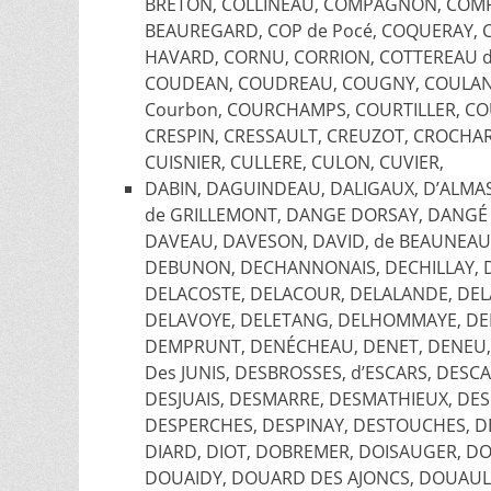
BRETON, COLLINEAU, COMPAGNON, COMP
BEAUREGARD, COP de Pocé, COQUERAY, 
HAVARD, CORNU, CORRION, COTTEREAU 
COUDEAN, COUDREAU, COUGNY, COULANG
Courbon, COURCHAMPS, COURTILLER, COU
CRESPIN, CRESSAULT, CREUZOT, CROCHAR
CUISNIER, CULLERE, CULON, CUVIER,
DABIN, DAGUINDEAU, DALIGAUX, D’ALMA
de GRILLEMONT, DANGE DORSAY, DANGÉ d
DAVEAU, DAVESON, DAVID, de BEAUNEAU, 
DEBUNON, DECHANNONAIS, DECHILLAY, D
DELACOSTE, DELACOUR, DELALANDE, DE
DELAVOYE, DELETANG, DELHOMMAYE, DE
DEMPRUNT, DENÉCHEAU, DENET, DENEU, 
Des JUNIS, DESBROSSES, d’ESCARS, DES
DESJUAIS, DESMARRE, DESMATHIEUX, DE
DESPERCHES, DESPINAY, DESTOUCHES, DES
DIARD, DIOT, DOBREMER, DOISAUGER, 
DOUAIDY, DOUARD DES AJONCS, DOUAULT