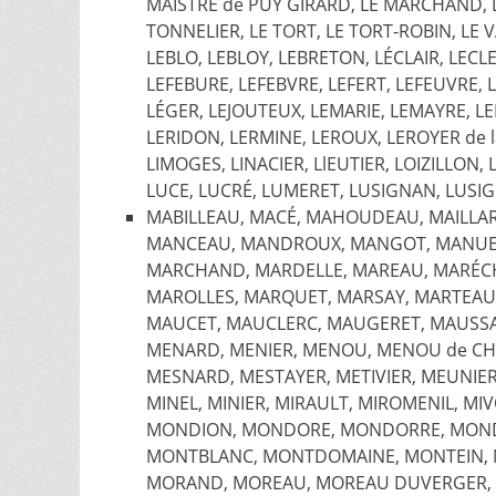
MAISTRE de PUY GIRARD, LE MARCHAND, LE
TONNELIER, LE TORT, LE TORT-ROBIN, LE V
LEBLO, LEBLOY, LEBRETON, LÉCLAIR, LEC
LEFEBURE, LEFEBVRE, LEFERT, LEFEUVRE, L
LÉGER, LEJOUTEUX, LEMARIE, LEMAYRE, LEM
LERIDON, LERMINE, LEROUX, LEROYER de la
LIMOGES, LINACIER, LlEUTIER, LOIZILLON,
LUCE, LUCRÉ, LUMERET, LUSIGNAN, LUSIG
MABILLEAU, MACÉ, MAHOUDEAU, MAILLAR
MANCEAU, MANDROUX, MANGOT, MANUEL
MARCHAND, MARDELLE, MAREAU, MARÉCHA
MAROLLES, MARQUET, MARSAY, MARTEAU,
MAUCET, MAUCLERC, MAUGERET, MAUSSA
MENARD, MENIER, MENOU, MENOU de CHA
MESNARD, MESTAYER, METIVIER, MEUNIER
MINEL, MINIER, MIRAULT, MIROMENIL, M
MONDION, MONDORE, MONDORRE, MON
MONTBLANC, MONTDOMAINE, MONTEIN,
MORAND, MOREAU, MOREAU DUVERGER, M