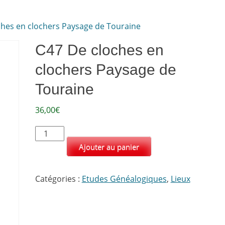
ches en clochers Paysage de Touraine
C47 De cloches en
clochers Paysage de
Touraine
36,00
€
quantité
de
Ajouter au panier
C47
De
Catégories :
Etudes Généalogiques
,
Lieux
cloches
en
clochers
Paysage