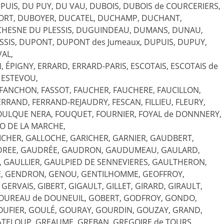
 PUIS, DU PUY, DU VAU, DUBOIS, DUBOIS de COURCERIERS,
ORT, DUBOYER, DUCATEL, DUCHAMP, DUCHANT,
HESNE DU PLESSIS, DUGUINDEAU, DUMANS, DUNAU,
SIS, DUPONT, DUPONT des Jumeaux, DUPUIS, DUPUY,
AL,
, ÉPIGNY, ERRARD, ERRARD-PARIS, ESCOTAIS, ESCOTAIS de
, ESTEVOU,
FANCHON, FASSOT, FAUCHER, FAUCHERE, FAUCILLON,
FERRAND, FERRAND-REJAUDRY, FESCAN, FILLIEU, FLEURY,
OULQUE NERA, FOUQUET, FOURNIER, FOYAL de DONNNERY,
YO DE LA MARCHE,
ICHER, GALLOCHE, GARICHER, GARNIER, GAUDBERT,
DREE, GAUDRÉE, GAUDRON, GAUDUMEAU, GAULARD,
s, GAULLIER, GAULPIED DE SENNEVIERES, GAULTHERON,
IE, GENDRON, GENOU, GENTILHOMME, GEOFFROY,
ERVAIS, GIBERT, GIGAULT, GILLET, GIRARD, GIRAULT,
lBOUREAU de DOUNEUIL, GOBERT, GODFROY, GONDO,
OUFIER, GOULÉ, GOURAY, GOURDIN, GOUZAY, GRAND,
RATELOUP, GREAUME, GREBAN, GREGOIRE de TOURS,