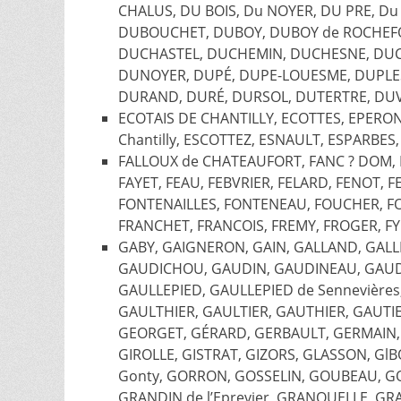
CHALUS, DU BOIS, Du NOYER, DU PRE, Du
DUBOUCHET, DUBOY, DUBOY de ROCHEF
DUCHASTEL, DUCHEMIN, DUCHESNE, DUC
DUNOYER, DUPÉ, DUPE-LOUESME, DUPLES
DURAND, DURÉ, DURSOL, DUTERTRE, DUV
ECOTAIS DE CHANTILLY, ECOTTES, EPERON
Chantilly, ESCOTTEZ, ESNAULT, ESPARBES
FALLOUX de CHATEAUFORT, FANC ? DOM, 
FAYET, FEAU, FEBVRIER, FELARD, FENOT, 
FONTENAILLES, FONTENEAU, FOUCHER, F
FRANCHET, FRANCOIS, FREMY, FROGER, F
GABY, GAIGNERON, GAIN, GALLAND, GALL
GAUDICHOU, GAUDIN, GAUDINEAU, GAU
GAULLEPIED, GAULLEPIED de Sennevière
GAULTHIER, GAULTIER, GAUTHIER, GAUT
GEORGET, GÉRARD, GERBAULT, GERMAIN, G
GIROLLE, GISTRAT, GIZORS, GLASSON, G
Gonty, GORRON, GOSSELIN, GOUBEAU, G
GRANDIN de l’Eprevier, GRANOUELLE, G