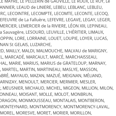
 MAYRE, LE PELLERIN de GAUVILLE, LE ROUX, LE ROY, Le
ANNIER, LEAUD de LINIERE, LEBEU, LEBLANC, LEBLEU,
LERC, LECOINTRE, LECOMPTE, LECOMTE, LECONTE, LECOQ,
EFEUVRE de La Falluère, LEFEVRE, LEGAVE, LEGAY, LEGER,
ERCIER, LEMERCIER de la RIVIERE, LÉON XlII, LEPINEAU,
 Sauvagère, LESOURD, LEUVILLE, L’HÉRITIER, LIMAUX,
 LOPPIN, LORE, LORRAINE, LOUET, LOUPIE, LOYER, LUCAS,
NAN St GELAIS, LUZARCHE,
D, MAILLY, MALDI, MALMOUCHE, MALVAU de MARIGNY,
, MARCADÉ, MARCAULT, MARCÉ, MARCHAISSEAU,
L, MARIE, MARIUS, MARIUS de GRATELOUP, MARNAY,
 MARTEL, MARTIN, MARTINEAU, MASLYE, MASSON,
BRÉ, MAYAUD, MAZAN, MAZUÉ, MEIGNAN, MÉLIAND,
RNIZAY, MENOULT, MERCIER, MERMIER, MESLER,
, MEUSNIER, MICHAUD, MICHEL, MIGEON, MILLION, MILON,
IVONNEAU, MOISANT, MOLLE, MOLOT, MONBRUN,
DRAGON, MONMOUSSEAU, MONTALAIS, MONTBERON,
 MONTEYNARD, MONTMORENCY, MONTMORENCY-LAVAL,
OREL, MORESVE, MORET, MORIER, MORILLON,