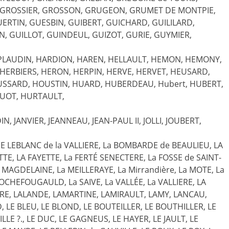
L, GROSSIER, GROSSON, GRUGEON, GRUMET DE MONTPIE,
ERTIN, GUESBIN, GUIBERT, GUICHARD, GUILILARD,
N, GUILLOT, GUINDEUL, GUIZOT, GURIE, GUYMIER,
PLAUDIN, HARDION, HAREN, HELLAULT, HEMON, HEMONY,
 HERBIERS, HERON, HERPIN, HERVE, HERVET, HEUSARD,
SSARD, HOUSTIN, HUARD, HUBERDEAU, Hubert, HUBERT,
UOT, HURTAULT,
IN, JANVIER, JEANNEAU, JEAN-PAUL II, JOLLI, JOUBERT,
ME LEBLANC de la VALLIERE, La BOMBARDE de BEAULIEU, LA
TTE, LA FAYETTE, La FERTÉ SENECTERE, La FOSSE de SAINT-
 MAGDELAINE, La MEILLERAYE, La Mirrandière, La MOTE, La
OCHEFOUGAULD, La SAIVE, La VALLÉE, La VALLIERE, LA
ERE, LALANDE, LAMARTINE, LAMIRAULT, LAMY, LANCAU,
LE BLEU, LE BLOND, LE BOUTEILLER, LE BOUTHILLER, LE
LLE ?., LE DUC, LE GAGNEUS, LE HAYER, LE JAULT, LE