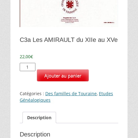
C3a Les AMIRAULT du XIIe au XVe
22,00
€
quantité
de
Ajouter au panier
C3a
Les
AMIRAULT
Catégories :
Des familles de Touraine
,
Etudes
du
Généalogiques
XIIe
au
XVe
Description
Description