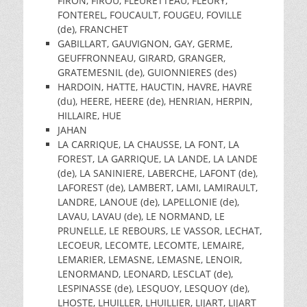
FIRON, FIROU, FLEURETTEAU, FLEURY,
FONTEREL, FOUCAULT, FOUGEU, FOVILLE
(de), FRANCHET
GABILLART, GAUVIGNON, GAY, GERME,
GEUFFRONNEAU, GIRARD, GRANGER,
GRATEMESNIL (de), GUIONNIERES (des)
HARDOIN, HATTE, HAUCTIN, HAVRE, HAVRE
(du), HEERE, HEERE (de), HENRIAN, HERPIN,
HILLAIRE, HUE
JAHAN
LA CARRIQUE, LA CHAUSSE, LA FONT, LA
FOREST, LA GARRIQUE, LA LANDE, LA LANDE
(de), LA SANINIERE, LABERCHE, LAFONT (de),
LAFOREST (de), LAMBERT, LAMI, LAMIRAULT,
LANDRE, LANOUE (de), LAPELLONIE (de),
LAVAU, LAVAU (de), LE NORMAND, LE
PRUNELLE, LE REBOURS, LE VASSOR, LECHAT,
LECOEUR, LECOMTE, LECOMTE, LEMAIRE,
LEMARIER, LEMASNE, LEMASNE, LENOIR,
LENORMAND, LEONARD, LESCLAT (de),
LESPINASSE (de), LESQUOY, LESQUOY (de),
LHOSTE, LHUILLER, LHUILLIER, LIJART, LIJART