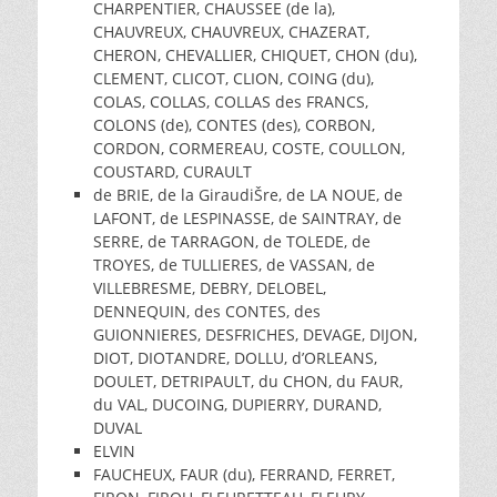
CHARPENTIER, CHAUSSEE (de la),
CHAUVREUX, CHAUVREUX, CHAZERAT,
CHERON, CHEVALLIER, CHIQUET, CHON (du),
CLEMENT, CLICOT, CLION, COING (du),
COLAS, COLLAS, COLLAS des FRANCS,
COLONS (de), CONTES (des), CORBON,
CORDON, CORMEREAU, COSTE, COULLON,
COUSTARD, CURAULT
de BRIE, de la GiraudiŠre, de LA NOUE, de
LAFONT, de LESPINASSE, de SAINTRAY, de
SERRE, de TARRAGON, de TOLEDE, de
TROYES, de TULLIERES, de VASSAN, de
VILLEBRESME, DEBRY, DELOBEL,
DENNEQUIN, des CONTES, des
GUIONNIERES, DESFRICHES, DEVAGE, DIJON,
DIOT, DIOTANDRE, DOLLU, d’ORLEANS,
DOULET, DETRIPAULT, du CHON, du FAUR,
du VAL, DUCOING, DUPIERRY, DURAND,
DUVAL
ELVIN
FAUCHEUX, FAUR (du), FERRAND, FERRET,