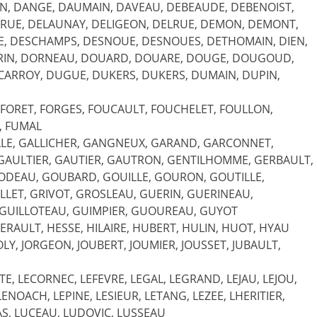
N, DANGE, DAUMAIN, DAVEAU, DEBEAUDE, DEBENOIST,
LARUE, DELAUNAY, DELIGEON, DELRUE, DEMON, DEMONT,
E, DESCHAMPS, DESNOUE, DESNOUES, DETHOMAIN, DIEN,
DORIN, DORNEAU, DOUARD, DOUARE, DOUGE, DOUGOUD,
CARROY, DUGUE, DUKERS, DUKERS, DUMAIN, DUPIN,
, FORET, FORGES, FOUCAULT, FOUCHELET, FOULLON,
, FUMAL
GALLE, GALLICHER, GANGNEUX, GARAND, GARCONNET,
GAULTIER, GAUTIER, GAUTRON, GENTILHOMME, GERBAULT,
GODEAU, GOUBARD, GOUILLE, GOURON, GOUTILLE,
LLET, GRIVOT, GROSLEAU, GUERIN, GUERINEAU,
, GUILLOTEAU, GUIMPIER, GUOUREAU, GUYOT
ERAULT, HESSE, HILAIRE, HUBERT, HULIN, HUOT, HYAU
 JOLY, JORGEON, JOUBERT, JOUMIER, JOUSSET, JUBAULT,
E, LECORNEC, LEFEVRE, LEGAL, LEGRAND, LEJAU, LEJOU,
ENOACH, LEPINE, LESIEUR, LETANG, LEZEE, LHERITIER,
CAS, LUCEAU, LUDOVIC, LUSSEAU