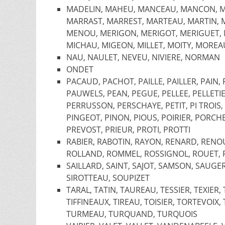
MADELIN, MAHEU, MANCEAU, MANCON, M
MARRAST, MARREST, MARTEAU, MARTIN,
MENOU, MERIGON, MERIGOT, MERIGUET, 
MICHAU, MIGEON, MILLET, MOITY, MOREA
NAU, NAULET, NEVEU, NIVIERE, NORMAN
ONDET
PACAUD, PACHOT, PAILLE, PAILLER, PAIN,
PAUWELS, PEAN, PEGUE, PELLEE, PELLETI
PERRUSSON, PERSCHAYE, PETIT, PI TROIS,
PINGEOT, PINON, PIOUS, POIRIER, PORCH
PREVOST, PRIEUR, PROTI, PROTTI
RABIER, RABOTIN, RAYON, RENARD, RENO
ROLLAND, ROMMEL, ROSSIGNOL, ROUET, 
SAILLARD, SAINT, SAJOT, SAMSON, SAUGER,
SIROTTEAU, SOUPIZET
TARAL, TATIN, TAUREAU, TESSIER, TEXIER
TIFFINEAUX, TIREAU, TOISIER, TORTEVOI
TURMEAU, TURQUAND, TURQUOIS