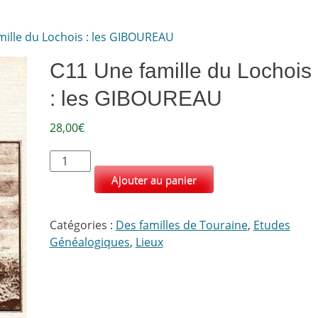
mille du Lochois : les GIBOUREAU
C11 Une famille du Lochois
: les GIBOUREAU
28,00
€
quantité
de
Ajouter au panier
C11
Une
Catégories :
Des familles de Touraine
,
Etudes
famille
Généalogiques
,
Lieux
du
Lochois
:
les
GIBOUREAU