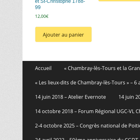
et St-Christophe 1788-
99
12,00
€
Ajouter au panier
Aller
Menu
Accueil
« Chambray-lès-Tours et la Gra
au
de
contenu
« Les lieux-dits de Chambray-lès-Tours » – 
pied
14 juin 2018 – Atelier Evernote
14 juin 
de
page
14 octobre 2018 – Forum Régional UGC-VL 
2-4 octobre 2025 – Congrès national de Poiti
24 avril 2022 – 50ème anniversaire du CGDT