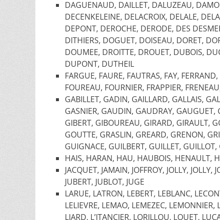
DAGUENAUD, DAILLET, DALUZEAU, DAMO
DECENKELEINE, DELACROIX, DELALE, DE
DEPONT, DEROCHE, DERODE, DES DESME
DITHIERS, DOGUET, DOISEAU, DORET, 
DOUMEE, DROITTE, DROUET, DUBOIS, DU
DUPONT, DUTHEIL
FARGUE, FAURE, FAUTRAS, FAY, FERRAND
FOUREAU, FOURNIER, FRAPPIER, FRENEAU
GABILLET, GADIN, GAILLARD, GALLAIS, 
GASNIER, GAUDIN, GAUDRAY, GAUGUET, 
GIBERT, GIBOUREAU, GIRARD, GIRAULT, 
GOUTTE, GRASLIN, GREARD, GRENON, GRI
GUIGNACE, GUILBERT, GUILLET, GUILLOT
HAIS, HARAN, HAU, HAUBOIS, HENAULT, H
JACQUET, JAMAIN, JOFFROY, JOLLY, JOLLY,
JUBERT, JUBLOT, JUGE
LARUE, LATRON, LEBERT, LEBLANC, LECONT
LELIEVRE, LEMAO, LEMEZEC, LEMONNIER, L
LIARD, L’ITANCIER, LORILLOU, LOUET, LU