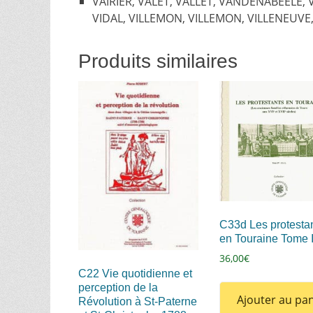
VAIRIER, VALET, VALLET, VANDENABEELE, 
VIDAL, VILLEMON, VILLEMON, VILLENEUVE, 
Produits similaires
C33d Les protesta
en Touraine Tom
36,00
€
C22 Vie quotidienne et
perception de la
Ajouter au pan
Révolution à St-Paterne