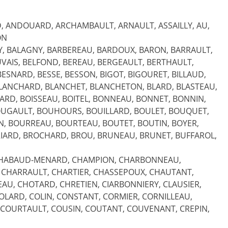
RD, ANDOUARD, ARCHAMBAULT, ARNAULT, ASSAILLY, AU,
ON
Y, BALAGNY, BARBEREAU, BARDOUX, BARON, BARRAULT,
VAIS, BELFOND, BEREAU, BERGEAULT, BERTHAULT,
ESNARD, BESSE, BESSON, BIGOT, BIGOURET, BILLAUD,
 BLANCHARD, BLANCHET, BLANCHETON, BLARD, BLASTEAU,
GARD, BOISSEAU, BOITEL, BONNEAU, BONNET, BONNIN,
OUGAULT, BOUHOURS, BOUILLARD, BOULET, BOUQUET,
, BOURREAU, BOURTEAU, BOUTET, BOUTIN, BOYER,
RIARD, BROCHARD, BROU, BRUNEAU, BRUNET, BUFFAROL,
, CHABAUD-MENARD, CHAMPION, CHARBONNEAU,
 CHARRAULT, CHARTIER, CHASSEPOUX, CHAUTANT,
AU, CHOTARD, CHRETIEN, CIARBONNIERY, CLAUSIER,
OLARD, COLIN, CONSTANT, CORMIER, CORNILLEAU,
COURTAULT, COUSIN, COUTANT, COUVENANT, CREPIN,