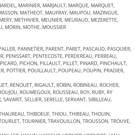
ARDEL, MARINIER, MARJAULT, MARQUE, MARQUET,
 MASSON, MATHEOT, MAUFRAY, MAUPOU, MAZINGUE,
MERY, METHIVIER, MEUNIER, MEURAUD, MEZERETTE,
U, MORIN, MOTHE, MOUSSIER
 PALLER, PANNETIER, PARENT, PARET, PASCAUD, PASQUIER,
ER, PENISSART, PENTECOSTE, PERDEREAU, PERREAU,
 PICARD, PICHON, PILLAULT, PILLET, PINARD, PINCHAULT,
ER, POTTIER, POUILLAULT, POUPEAU, POUPIN, PRADIER,
UET, RENOUET, RIGAULT, ROBIN, ROBINEAU, ROCHER,
ROUJOU, ROUMEGOUX, ROUSSEAU, ROY, RUBY, RY
 SAVARIT, SELLIER, SERELLE, SERVANT, SIBILLEAU,
, THAUREAU, THIBOEUF, THIOU, THIREAU, THOUIN,
X, TOURLET, TOURNIER, TRAVOUILLON, TROUSSON, TROUVE,