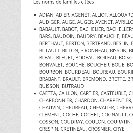
Les noms de familles citées :
ADIAN, ADIER, AGENET, ALLIOT, ALLOUA
AUDIGER, AUGE, AUGER, AVENET, AVRILL
BABAULT, BABOT, BACHELIER, BACHELLER
BARS, BAUDOIN, BAUDRY, BEAUCHE, BEAU
BERTHAUT, BERTON, BERTRAND, BESLIN, B
BILLAULT, BILLON, BIRONNEAU, BISSON,
BLEAU, BLEUET, BODEAU, BOILEAU, BOIS
BONVALET, BOUCHE, BOUCHER, BOUE, B
BOURBON, BOURDEAU, BOUREAU, BOURIN
BRABANT, BRAULT, BREMOND, BRETTE, B
BUISSON, BUTRAUD
CAETTA, CAILLON, CARTIER, CASTEUBLE
CHARBONNIER, CHARDON, CHARPENTIER,
CHAUVIN, CHEUREAU, CHEVALIER, CHEVRE
CLEMENT, COCHE, COCHET, COGNAULT, C
COSSON, COUDRAY, COULON, COURATIN, 
CRESPIN, CRETINEAU, CROSNIER, CRYE