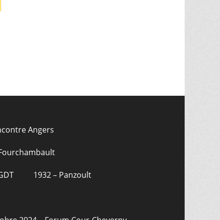
ncontre Angers
 Fourchambault
CGDT
1932 – Panzoult
tobre 2024 – Forum Cour-Cheverny