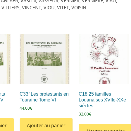
VANLAER, VASLIN, VASSEUR, VERNIER, VERNIERE, VIAU,
VILLIERS, VINCENT, VIOU, VITET, VOISIN
nts
C33f Les protestants en
C18 25 familles
e IV
Touraine Tome VI
Louanaises XVIIe-XXe
siècles
44,00
€
32,00
€
ier
Ajouter au panier